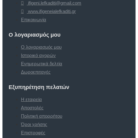
ifigeni.lefkaditi@gmail.com
www.ifigeneialefkaditi.gr
Επικοινωνία
Ο λογαριασμός μου
Ο λογαριασμός μου
Ιστορικό αγορών
Ενημερωτικά δελτία
Δωροεπιταγές
Εξυπηρέτηση πελατών
Η εταιρεία
Αποστολές
Πολιτική απορρήτου
Όροι χρήσης
Επιστροφές