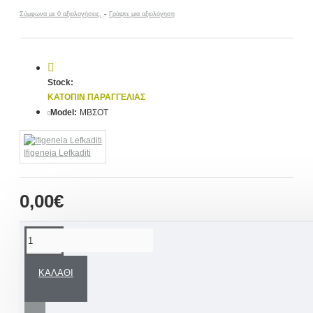
Σύμφωνα με 0 αξιολογήσεις.
-
Γράψτε μια αξιολόγηση
Stock:
ΚΑΤΌΠΙΝ ΠΑΡΑΓΓΕΛΊΑΣ
Model:
ΜΒΣΟΤ
Ifigeneia Lefkaditi
0,00€
ΠΕΡΙΓΡΑΦΉ
ΚΑΛΆΘΙ
Μια άκρως εντυπωσιακή χειροποίητη
μπομπονιέρα βάπτισης σχεδιασμένη εξ