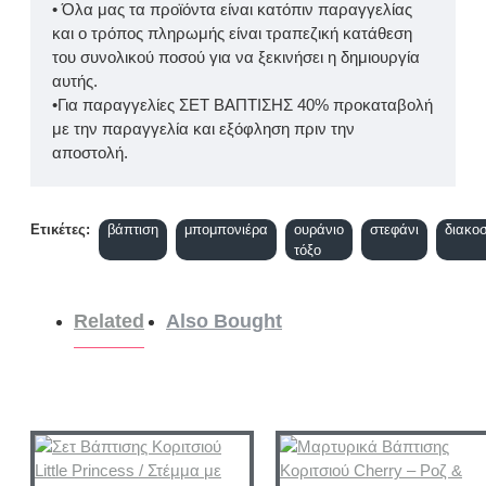
• Όλα μας τα προϊόντα είναι κατόπιν παραγγελίας
και ο τρόπος πληρωμής είναι τραπεζική κατάθεση
του συνολικού ποσού για να ξεκινήσει η δημιουργία
αυτής.
•Για παραγγελίες ΣΕΤ ΒΑΠΤΙΣΗΣ 40% προκαταβολή
με την παραγγελία και εξόφληση πριν την
αποστολή.
Ετικέτες:
βάπτιση
μπομπονιέρα
ουράνιο
στεφάνι
διακοσ
τόξο
Related
Also Bought