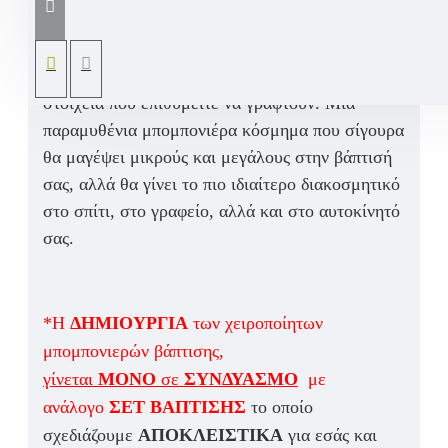
ολοκλήρου στο χέρι σε ξύλινο διακοσμητικό
στεφανάκι. Η εκτύπωση είναι σε αδιάβροχο
ύφασμα σε θέμα δικής σας επιθυμίας καθώς και
στοιχεία που επιθυμείτε να γραφτούν. Μια
παραμυθένια μπομπονιέρα κόσμημα που σίγουρα
θα μαγέψει μικρούς και μεγάλους στην βάπτισή
σας, αλλά θα γίνει το πιο ιδιαίτερο διακοσμητικό
στο σπίτι, στο γραφείο, αλλά και στο αυτοκίνητό
σας.
*Η
ΔΗΜΙΟΥΡΓΙΑ
των χειροποίητων
μπομπονιερών βάπτισης,
γίνεται
ΜΟΝΟ
σε
ΣΥΝΔΥΑΣΜΟ
με
ανάλογο
ΣΕΤ ΒΑΠΤΙΣΗΣ
το οποίο
σχεδιάζουμε
ΑΠΟΚΛΕΙΣΤΙΚΑ
για εσάς και