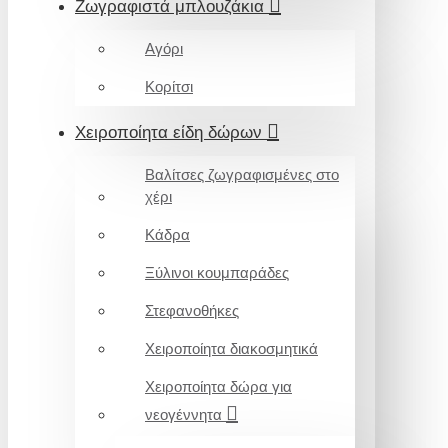
Ζωγραφιστά μπλουζάκια
Αγόρι
Κορίτσι
Χειροποίητα είδη δώρων
Βαλίτσες ζωγραφισμένες στο
χέρι
Κάδρα
Ξύλινοι κουμπαράδες
Στεφανοθήκες
Χειροποίητα διακοσμητικά
Χειροποίητα δώρα για
νεογέννητα