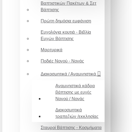
Βαπτιστικών Πακέτων & Σετ
Βάπτισης
Πρώτη δημόσια εμφάνιση
Ευχολόγια κουτιά - Βιβλία
Ευχών Βάπτισης
Μαρτυρικά
Ποδιές Νονού - Νονάς
Διακοσμητικά / Αναμνηστικά
Αναμνηστικά κάδρα
βάπτισης με ευχές
Νονού / Νονάς
Διακοσμητικά
τραπεζιών /εκκλησίας
Σταυροί Βάπτισης - Κοσμήματα