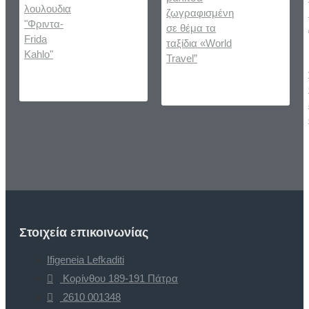
Στοιχεία επικοινωνίας
Ifigeneia Lefkaditi
Κορίνθου 189-191 Πάτρα
2610 001348