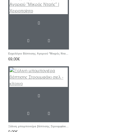
Ευχολόγιο Βάπτισης Αγοριού "Μικρός Νταής" | Χειροποίητο
69,00€
Ξύλινη μπομπονιέρα βάπτισης Στρουμφάκι σιελ - κίτρινο
0,00€