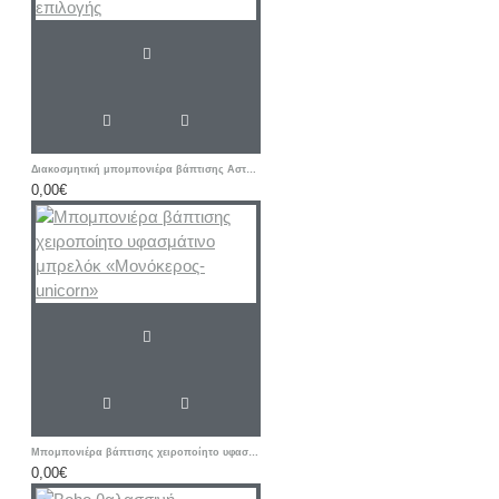
Διακοσμητική μπομπονιέρα βάπτισης Αστέρι με ετικέτα δικής σας επιλογής
0,00€
Μπομπονιέρα βάπτισης χειροποίητο υφασμάτινο μπρελόκ «Μονόκερος-unicorn»
0,00€