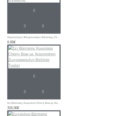
Χειροποίητες Μπομπονιέρες Βάπτισης Cherry – Υφασμάτινα Πορτοφολάκια με Αρχικό Ονόματος
0,00€
Σετ Βάπτισης Κοριτσιού Cherry Bow με Χειροποίητη Ζωγραφισμένη Βαλίτσα Τρόλεϊ
315,00€