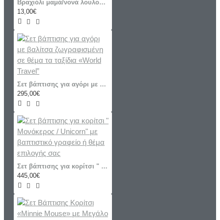
Βραχιόλι μαμά/νονά λουλουδια "Φριντα-Frida Kahlo"
13,00€
Σετ βάπτισης για αγόρι με βαλίτσα ζωγραφισμένη σε θέμα τα ταξίδια «World Travel”
295,00€
Σετ βάπτισης για κορίτσι " Μονόκερος / Unicorn" με βαπτιστικό γραφείο ή θέμα επιλογής σας
445,00€