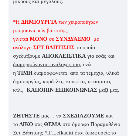
μικρούς και μεγάλους.
*Η
ΔΗΜΙΟΥΡΓΙΑ
των χειροποίητων
μπομπονιερών βάπτισης,
γίνεται
ΜΟΝΟ
σε
ΣΥΝΔΥΑΣΜΟ
με
ανάλογο
ΣΕΤ ΒΑΠΤΙΣΗΣ
το οποίο
σχεδιάζουμε
ΑΠΟΚΛΕΙΣΤΙΚΑ
για εσάς και
διαμορφώνονται ανάλογες του,
ενώ
η
ΤΙΜΗ
διαμορφώνεται από τα τεμάχια, υλικά
δημιουργίας, κορδέλες, κουφέτα, υφάσματα,
κτλ.,
ΚΑΠΟΠΙΝ ΕΠΙΚΟΙΝΩΝΙΑΣ
μαζί μας.
ΖΗΤΗΣΤΕ
μας… να
ΣΧΕΔΙΑΖΟΥΜΕ
και
το
ΔΙΚΟ
σας
ΘΕΜΑ
στο όμορφο Παραμυθένιο
Σετ Βάπτισης #IF.Lefkaditi έτσι όπως εσείς το