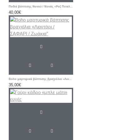
Ποδιά βάπτισης Νονού / Νονάς «Ροζ Πεταλούδα - Λουλούδι»
40,00€
Boho μαρτυρικά βάπτισης βραχιόλια «Λιοντάρι / ΣΑΦΑΡΙ / Ζωάκια”
35,00€