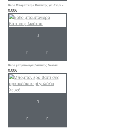
Boho Μπομπονιέρα Βάπτισης για Αγόρι «Baby Little FARM / Τρακτέρ»
0,00€
Boho μπομπονιέρα βάπτισης λινάτσα
0,00€