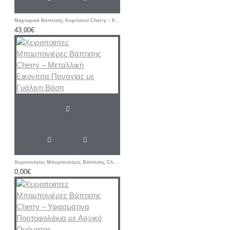
Μαρτυρικά Βάπτισης Κοριτσιού Cherry – Ροζ & Μπεζ Βραχιόλια με Δερμάτινο Κορδόνι και Μεταλλικό Σταυρό
43,00€
Χειροποίητες Μπομπονιέρες Βάπτισης Cherry – Μεταλλική Εικονίτσα Παναγίας με Γυάλινη Βάση
0,00€