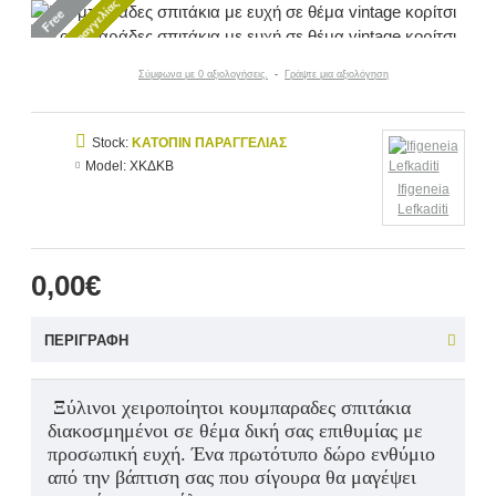
Κατόπιν παραγγελίας
Free
Σύμφωνα με 0 αξιολογήσεις.
-
Γράψτε μια αξιολόγηση
Stock:
ΚΑΤΌΠΙΝ ΠΑΡΑΓΓΕΛΊΑΣ
Model:
ΧΚΔΚΒ
Ifigeneia
Lefkaditi
0,00€
ΠΕΡΙΓΡΑΦΉ
Ξύλινοι χειροποίητοι κουμπαραδες σπιτάκια
διακοσμημένοι σε θέμα δική σας επιθυμίας με
προσωπική ευχή.
Ένα πρωτότυπο δώρο ενθύμιο
από την βάπτιση σας που σίγουρα θα μαγέψει