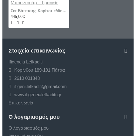
Σετ Βάπτισης Κορίτσι «Minnie Mouse» με Μεγάλο Μπουντουάρ – Γραφείο
445,00€
Στοιχεία επικοινωνίας
Ifigeneia Lefkaditi
Κορίνθου 189-191 Πάτρα
2610 001348
ifigeni.lefkaditi@gmail.com
www.ifigeneialefkaditi.gr
Επικοινωνία
Ο λογαριασμός μου
Ο λογαριασμός μου