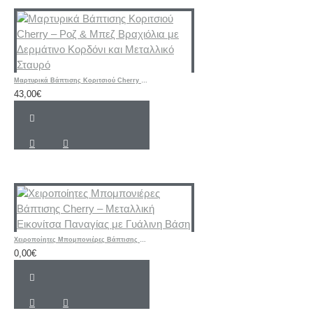
Μαρτυρικά Βάπτισης Κοριτσιού Cherry – Ροζ & Μπεζ Βραχιόλια με Δερμάτινο Κορδόνι και Μεταλλικό Σταυρό
43,00€
Χειροποίητες Μπομπονιέρες Βάπτισης Cherry – Μεταλλική Εικονίτσα Παναγίας με Γυάλινη Βάση
0,00€