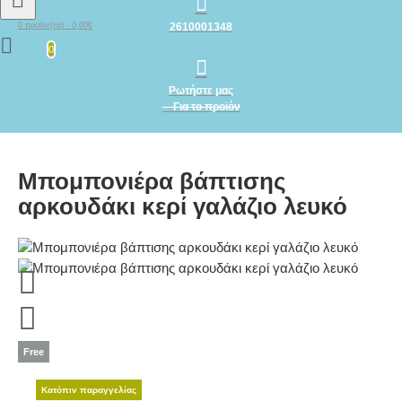
2610001348
0 προϊόν(τα) - 0,00€
0
Ρωτήστε μας
Για το προϊόν
Mπομπονιέρα βάπτισης
αρκουδάκι κερί γαλάζιο λευκό
Free
Κατόπιν παραγγελίας