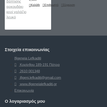
Καλάθι
Επιθυμητό
Σύγκριση
Στοιχεία επικοινωνίας
Ifigeneia Lefkaditi
Κορίνθου 189-191 Πάτρα
2610 001348
ifigeni.lefkaditi@gmail.com
www.ifigeneialefkaditi.gr
Επικοινωνία
Ο λογαριασμός μου