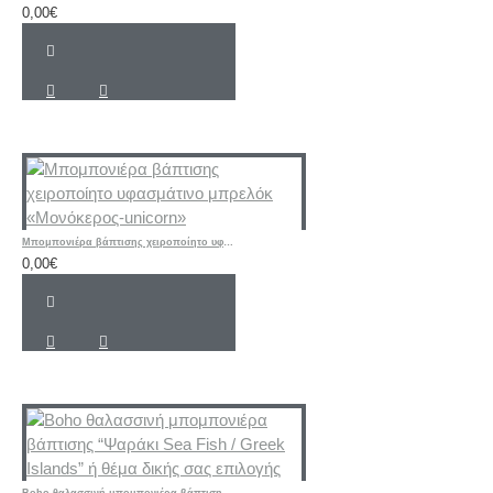
0,00€
Μπομπονιέρα βάπτισης χειροποίητο υφασμάτινο μπρελόκ «Μονόκερος-unicorn»
0,00€
Boho θαλασσινή μπομπονιέρα βάπτισης “Ψαράκι Sea ​​Fish / Greek Islands” ή θέμα δικής σας επιλογής