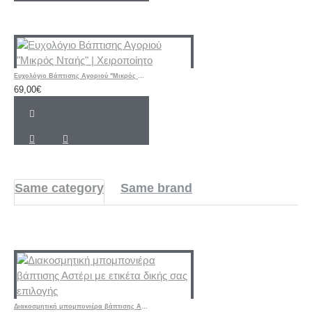
Ευχολόγιο Βάπτισης Αγοριού "Μικρός Νταής" | Χειροποίητο
69,00€
Same category
Same brand
Διακοσμητική μπομπονιέρα βάπτισης Αστέρι με ετικέτα δικής σας επιλογής