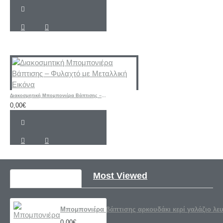
Διακοσμητική Μπομπονιέρα Βάπτισης – Φυλαχτό με Μεταλλική Εικόνα
0,00€
Recently Viewed
Most Viewed
Mπομπονιέρα βάπτισης αρκουδάκι κερί γαλάζιο λε
0,00€