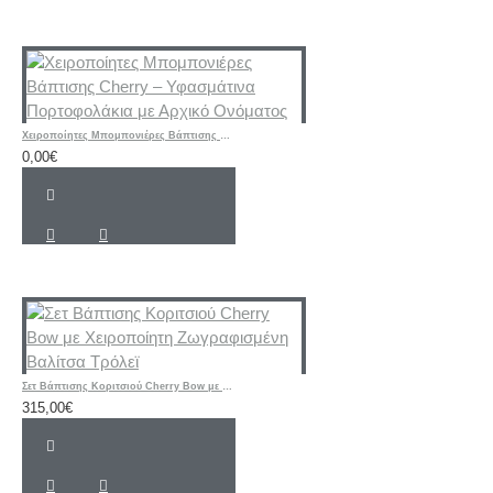
Χειροποίητες Μπομπονιέρες Βάπτισης Cherry – Υφασμάτινα Πορτοφολάκια με Αρχικό Ονόματος
0,00€
Σετ Βάπτισης Κοριτσιού Cherry Bow με Χειροποίητη Ζωγραφισμένη Βαλίτσα Τρόλεϊ
315,00€