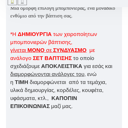
Βαπτιστικού Σετ που θα επιλέξετε για δημιουργία.
Μια όμορφη επιλογή μπομπονιέρας, ένα μοναδικό
ενθύμιο από την βάπτιση σας.
*Η
ΔΗΜΙΟΥΡΓΙΑ
των χειροποίητων
μπομπονιερών βάπτισης,
γίνεται
ΜΟΝΟ
σε
ΣΥΝΔΥΑΣΜΟ
με
ανάλογο
ΣΕΤ ΒΑΠΤΙΣΗΣ
το οποίο
σχεδιάζουμε
ΑΠΟΚΛΕΙΣΤΙΚΑ
για εσάς και
διαμορφώνονται ανάλογες του,
ενώ
η
ΤΙΜΗ
διαμορφώνεται από τα τεμάχια,
υλικά δημιουργίας, κορδέλες, κουφέτα,
υφάσματα, κτλ.,
ΚΑΠΟΠΙΝ
ΕΠΙΚΟΙΝΩΝΙΑΣ
μαζί μας.