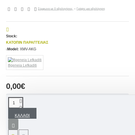
Σύμφωνα με 0 αξιολογήσεις.
-
Γράψτε μια αξιολόγηση
Stock:
ΚΑΤΌΠΙΝ ΠΑΡΑΓΓΕΛΊΑΣ
Model:
XMV-AKG
Ifigeneia Lefkaditi
0,00€
ΠΕΡΙΓΡΑΦΉ
ΚΑΛΆΘΙ
Mπομπονιέρα βάπτισης αρκουδάκι κερί σε γαλάζιο
και λευκό διακοσμημένη με ανάλογα υλικά του