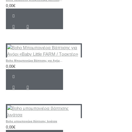
0,00€
Boho Μπομπονιέρα Βάπτισης για Αγόρι «Baby Little FARM / Τρακτέρ»
0,00€
Boho μπομπονιέρα βάπτισης λινάτσα
0,00€