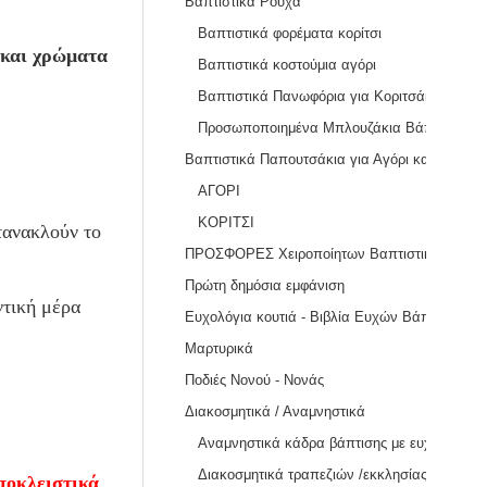
Βαπτιστικά Ρούχα
Βαπτιστικά φορέματα κορίτσι
 και χρώματα
Βαπτιστικά κοστούμια αγόρι
Βαπτιστικά Πανωφόρια για Κοριτσάκια & Αγοράκια
Προσωποποιημένα Μπλουζάκια Βάπτισης | Χειροποίητα Ζωγραφισμένα στο Χέρι
Βαπτιστικά Παπουτσάκια για Αγόρι και Κορίτσι
ΑΓΟΡΙ
ΚΟΡΙΤΣΙ
τανακλούν το
ΠΡΟΣΦΟΡΕΣ Χειροποίητων Βαπτιστικών Πακέτων & Σετ Βάπτισης
Πρώτη δημόσια εμφάνιση
ντική μέρα
Ευχολόγια κουτιά - Βιβλία Ευχών Βάπτισης
Μαρτυρικά
Ποδιές Νονού - Νονάς
Διακοσμητικά / Αναμνηστικά
Αναμνηστικά κάδρα βάπτισης με ευχές Νονού / Νονάς
Διακοσμητικά τραπεζιών /εκκλησίας
ποκλειστικά