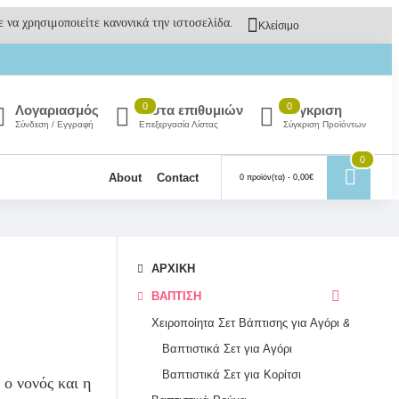
 να χρησιμοποιείτε κανονικά την ιστοσελίδα.
Κλείσιμο
0
0
Λογαριασμός
Λίστα επιθυμιών
Σύγκριση
Σύνδεση / Εγγραφή
Επεξεργασία Λίστας
Σύγκριση Προϊόντων
0
About
Contact
0 προϊόν(τα) - 0,00€
ΑΡΧΙΚΉ
ΒΆΠΤΙΣΗ
Χειροποίητα Σετ Βάπτισης για Αγόρι & Κορίτσι – Μοναδικά Πακέτα για Νονούς & Νονές
Βαπτιστικά Σετ για Αγόρι
Βαπτιστικά Σετ για Κορίτσι
 ο νονός και η