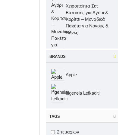
Χειροποίητα Σετ
Βάπτισης για Αγόρι &
Κορίτσι – Μοναδικά
Πακέτα για Νονούς &
Νονές
BRANDS
Apple
Βαπτιστικά Ρούχα
Ifigeneia Lefkaditi
Βαπτιστικά
Παπουτσάκια για
TAGS
Αγόρι και Κορίτσι
2 τεμαχίων