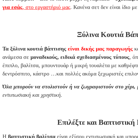
για εσάς
, στο εργαστήριό μας
. Κανένα σετ δεν είναι ίδιο 
Ξύλινα Κουτιά Βά
Τα ξύλινα κουτιά βάπτισης
είναι δικής μας παραγωγής
κ
ανάμεσα σε
μοναδικούς, ειδικά σχεδιασμένους τύπους
, ό
έπιπλο,
βαλίτσα,
μπουντουάρ ή μικρή τουαλέτα με καθρέφτ
δεντρόσπιτο, κάστρο
…και πολλές ακόμα ξεχωριστές επιλο
Όλα μπορούν να στολιστούν ή να ζωγραφιστούν στο χέρι,
εντυπωσιακή και χρηστική.
Επιλέξτε και Βαπτιστική
Η
βαπτιστική βαλίτσα
είναι εξίσου εντυπωσιακή και μπορ