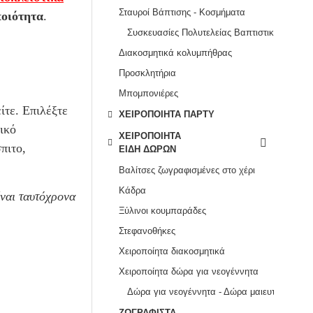
Σταυροί Βάπτισης - Κοσμήματα
ποιότητα
.
Συσκευασίες Πολυτελείας Βαπτιστικού Σταυρού – Προσωποποιημένες και Μοναδικές
Διακοσμητικά κολυμπήθρας
Προσκλητήρια
Μπομπονιέρες
ίτε. Επιλέξτε
ΧΕΙΡΟΠΟΊΗΤΑ ΠΆΡΤΥ
ικό
ΧΕΙΡΟΠΟΊΗΤΑ
πιτο,
ΕΊΔΗ ΔΏΡΩΝ
Βαλίτσες ζωγραφισμένες στο χέρι
Κάδρα
ίναι ταυτόχρονα
Ξύλινοι κουμπαράδες
Στεφανοθήκες
Χειροποίητα διακοσμητικά
Χειροποίητα δώρα για νεογέννητα
Δώρα για νεογέννητα - Δώρα μαιευτηρίου
ΖΩΓΡΑΦΙΣΤΆ