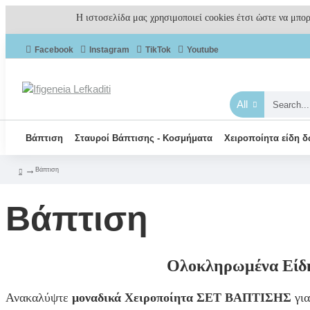
Η ιστοσελίδα μας χρησιμοποιεί cookies έτσι ώστε να μπο
Facebook
Instagram
TikTok
Youtube
All
Βάπτιση
Σταυροί Βάπτισης - Κοσμήματα
Χειροποίητα είδη 
Βάπτιση
Βάπτιση
Ολοκληρωμένα Είδη
Ανακαλύψτε
μοναδικά Χειροποίητα ΣΕΤ ΒΑΠΤΙΣΗΣ
για