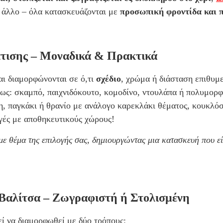
με άλλο – όλα κατασκευάζονται με
προσωπική φροντίδα και 
πτισης – Μοναδικά & Πρακτικά
αι διαμορφώνονται σε ό,τι
σχέδιο
, χρώμα ή διάσταση επιθυμε
πως:
σκαμπό,
παιχνιδόκουτο,
κομοδίνο, ντουλάπα ή πολυμορφ
η
,
παγκάκι ή θρανίο
με ανάλογο καρεκλάκι θέματος,
κουκλόσ
γές με αποθηκευτικούς χώρους!
με θέμα της επιλογής σας, δημιουργώντας μια κατασκευή που ε
 Βαλίτσα – Ζωγραφιστή ή Στολισμένη
εί να διαμορφωθεί με δύο τρόπους: