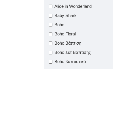
Alice in Wonderland
Baby Shark
ΠΡΟΣΦΟΡΕΣ
Χειροποίητων
Boho
Βαπτιστικών Πακέτων
Boho Floral
& Σετ Βάπτισης
Boho Βάπτιση
Boho Σετ Βάπτισης
Πρώτη δημόσια
Boho βαπτιστικό
εμφάνιση
Boho βαπτιστικό κοριτσιού
Boho σετ βάπτισης
Boho σετ βάπτισης
Ευχολόγια κουτιά -
Ονειροπαγίδα
Βιβλία Ευχών
Cherry
Βάπτισης
Cherry Bow
Exclusive Design