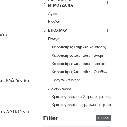
ΜΠΛΟΥΖΆΚΙΑ
Αγόρι
Κορίτσι
ΕΠΟΧΙΑΚΆ
ιστό
Πάσχα
Χειροποίητες εφηβικές λαμπάδες
Χειροποίητες λαμπάδες - αγόρι
Χειροποίητες λαμπάδες - κορίτσι
Χειροποίητες λαμπάδες - Ομάδων
κι
. Εδώ δεν θα
Πασχαλινά Δώρα
Χριστούγεννα
Χριστουγεννιάτικα Χειροποίητα Γούρια – Διαχρονικά Δώρα Συμβολισμού
Χριστουγεννιάτικες μπάλες με φωτογραφία
ΜΟΝΑΔΙΚΟ για
Filter
Clear