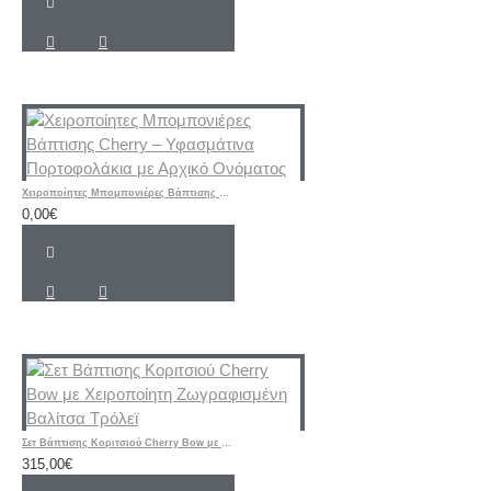
Χειροποίητες Μπομπονιέρες Βάπτισης Cherry – Υφασμάτινα Πορτοφολάκια με Αρχικό Ονόματος
0,00€
Σετ Βάπτισης Κοριτσιού Cherry Bow με Χειροποίητη Ζωγραφισμένη Βαλίτσα Τρόλεϊ
315,00€