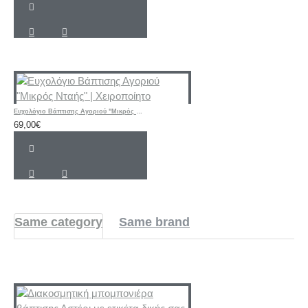
Ευχολόγιο Βάπτισης Αγοριού "Μικρός Νταής" | Χειροποίητο
69,00€
Same category
Same brand