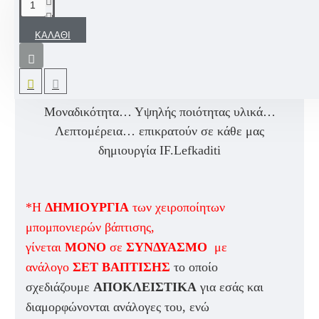
ΠΕΡΙΓΡΑΦΉ
ΚΑΛΆΘΙ
Χειροποίητη μπομπονιέρα βάπτισης για αγόρι και
κορίτσι με ξύλινη διακοσμητική φιγούρα σε θέμα
δικής σας επιλογής.
Μοναδικότητα… Υψηλής ποιότητας υλικά…
Λεπτομέρεια… επικρατούν σε κάθε μας
δημιουργία IF.Lefkaditi
*Η
ΔΗΜΙΟΥΡΓΙΑ
των χειροποίητων
μπομπονιερών βάπτισης,
γίνεται
ΜΟΝΟ
σε
ΣΥΝΔΥΑΣΜΟ
με
ανάλογο
ΣΕΤ ΒΑΠΤΙΣΗΣ
το οποίο
σχεδιάζουμε
ΑΠΟΚΛΕΙΣΤΙΚΑ
για εσάς και
διαμορφώνονται ανάλογες του, ενώ