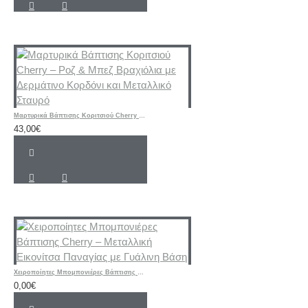
Μαρτυρικά Βάπτισης Κοριτσιού Cherry – Ροζ & Μπεζ Βραχιόλια με Δερμάτινο Κορδόνι και Μεταλλικό Σταυρό
43,00€
Χειροποίητες Μπομπονιέρες Βάπτισης Cherry – Μεταλλική Εικονίτσα Παναγίας με Γυάλινη Βάση
0,00€