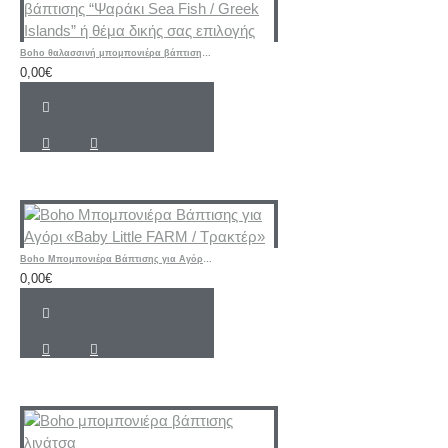
Boho θαλασσινή μπομπονιέρα βάπτισης “Ψαράκι Sea ​​Fish / Greek Islands” ή θέμα δικής σας επιλογής
0,00€
Boho Μπομπονιέρα Βάπτισης για Αγόρι «Baby Little FARM / Τρακτέρ»
0,00€