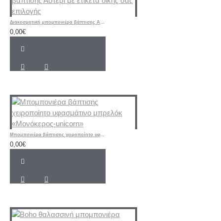
Διακοσμητική μπομπονιέρα βάπτισης Αστέρι με ετικέτα δικής σας επιλογής
0,00€
Μπομπονιέρα βάπτισης χειροποίητο υφασμάτινο μπρελόκ «Μονόκερος-unicorn»
0,00€