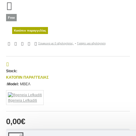
Free
Κατόπιν παραγγελίας
Σύμφωνα με 0 αξιολογήσεις.
-
Γράψτε μια αξιολόγηση
Stock:
ΚΑΤΌΠΙΝ ΠΑΡΑΓΓΕΛΊΑΣ
Model:
ΜΒΕΛ
Ifigeneia Lefkaditi
0,00€