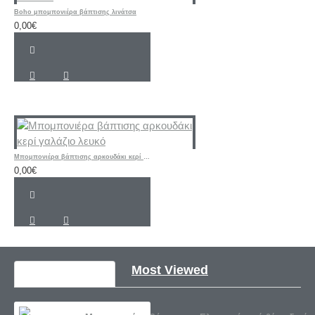
Boho μπομπονιέρα βάπτισης λινάτσα
0,00€
Mπομπονιέρα βάπτισης αρκουδάκι κερί γαλάζιο λευκό
0,00€
Recently Viewed
Most Viewed