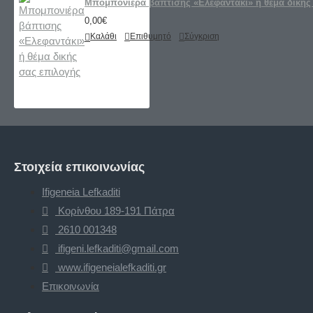
Μπομπονιέρα βάπτισης «Ελεφαντάκι» ή θέμα δικής
0,00€
Καλάθι
Επιθυμητό
Σύγκριση
Στοιχεία επικοινωνίας
Ifigeneia Lefkaditi
Κορίνθου 189-191 Πάτρα
2610 001348
ifigeni.lefkaditi@gmail.com
www.ifigeneialefkaditi.gr
Επικοινωνία