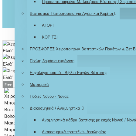
Προσωποποιημένα Μπλουζάκια Βάπτισης | Χειροποί
Βαπτιστικά Παπουτσάκια για Αγόρι και Κορίτσι
ΑΓΟΡΙ
ΚΟΡΙΤΣΙ
ΠΡΟΣΦΟΡΕΣ Χειροποίητων Βαπτιστικών Πακέτων & Σετ Β
Πρώτη δημόσια εμφάνιση
Ευχολόγια κουτιά - Βιβλία Ευχών Βάπτισης
Μαρτυρικά
Free
Ποδιές Νονού - Νονάς
Διακοσμητικά / Αναμνηστικά
Αναμνηστικά κάδρα βάπτισης με ευχές Νονού / Νον
Διακοσμητικά τραπεζιών /εκκλησίας