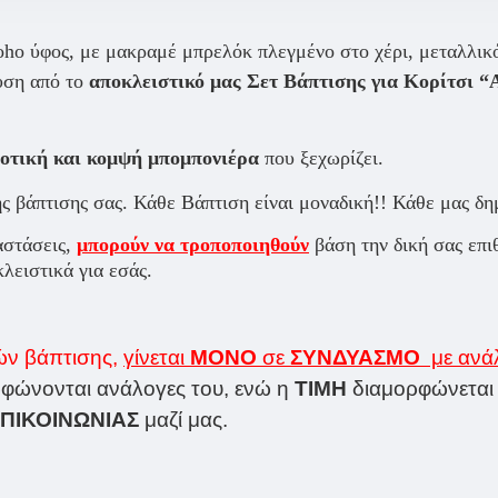
oho ύφος
, με
μακραμέ μπρελόκ
πλεγμένο στο χέρι,
μεταλλικ
υση από το
αποκλειστικό μας Σετ Βάπτισης για Κορίτσι “
ιοτική και κομψή μπομπονιέρα
που ξεχωρίζει.
 βάπτισης σας. Κάθε Βάπτιση είναι μοναδική!! Κάθε μας δημ
αστάσεις,
μπορούν να τροποποιηθούν
βάση την δική σας επι
λειστικά για εσάς.
ών βάπτισης,
γίνεται
ΜΟΝΟ
σε
ΣΥΝΔΥΑΣΜΟ
με ανά
ρφώνονται ανάλογες του, ενώ η
ΤΙΜΗ
διαμορφώνεται 
ΠΙΚΟΙΝΩΝΙΑΣ
μαζί μας.