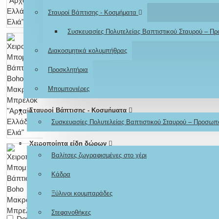
Σταυροί Βάπτισης - Κοσμήματα
Συσκευασίες Πολυτελείας Βαπτιστικού Σταυρού – Π
Διακοσμητικά κολυμπήθρας
Προσκλητήρια
Μπομπονιέρες
Σταυροί Βάπτισης - Κοσμήματα
Συσκευασίες Πολυτελείας Βαπτιστικού Σταυρού – Προσωπ
Χειροποίητα είδη δώρων
Βαλίτσες ζωγραφισμένες στο χέρι
Κάδρα
Ξύλινοι κουμπαράδες
Στεφανοθήκες
Don't show again.