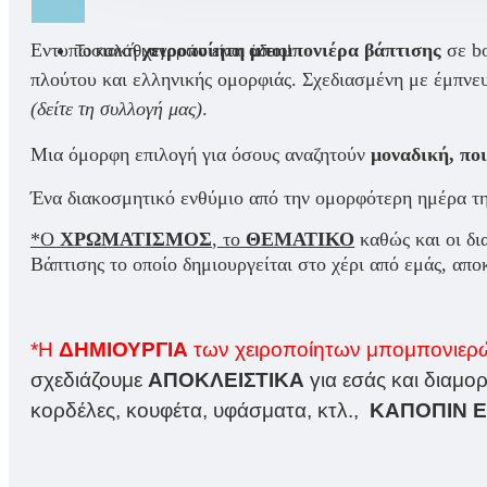
Εντυπωσιακή
χειροποίητη μπομπονιέρα βάπτισης
σε
b
Το καλάθι αγορών είναι άδειο!
πλούτου και ελληνικής ομορφιάς.
Σχεδιασμένη με έμπνε
(δείτε τη συλλογή μας)
.
Μια όμορφη επιλογή για όσους αναζητούν
μοναδική, πο
Ένα διακοσμητικό ενθύμιο από την ομορφότερη ημέρα της
*Ο
ΧΡΩΜΑΤΙΣΜΟΣ
, το
ΘΕΜΑΤΙΚΟ
καθώς και οι δι
Βάπτισης το οποίο δημιουργείται στο χέρι από εμάς, αποκ
*Η
ΔΗΜΙΟΥΡΓΙΑ
των χειροποίητων μπομπονιερ
σχεδιάζουμε
ΑΠΟΚΛΕΙΣΤΙΚΑ
για εσάς και διαμο
κορδέλες, κουφέτα, υφάσματα, κτλ.,
ΚΑΠΟΠΙΝ Ε