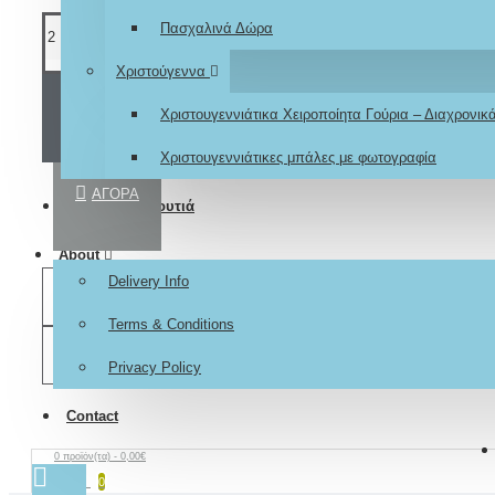
Πασχαλινά Δώρα
Χριστούγεννα
ΚΑΛΆΘΙ
Χριστουγεννιάτικα Χειροποίητα Γούρια – Διαχρονι
Χριστουγεννιάτικες μπάλες με φωτογραφία
ΑΓΟΡΆ
Βαπτιστικά κουτιά
About
Delivery Info
ΕΠΙΘΥΜΗΤΌ
Terms & Conditions
ΣΎΓΚΡΙΣΗ
Privacy Policy
Contact
0 προϊόν(τα) - 0,00€
0