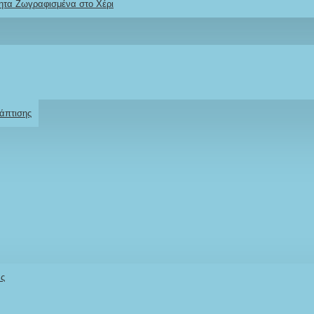
ητα Ζωγραφισμένα στο Χέρι
Ρωτήστε μας
Για το προϊόν
άπτισης
άς