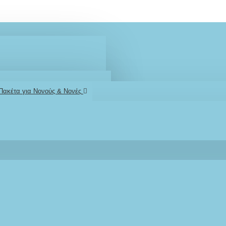
 Πακέτα για Νονούς & Νονές
2610001348