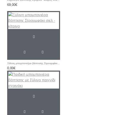
Ευχολόγιο Βάπτισης Αγοριού "Μικρός Νταής" | Χειροποίητο
69,00€
Ξύλινη μπομπονιέρα βάπτισης Στρουμφάκι σιελ - κίτρινο
0,00€