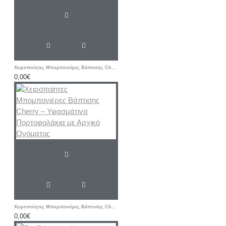
Χειροποίητες Μπομπονιέρες Βάπτισης Cherry – Μεταλλική Εικονίτσα Παναγίας με Γυάλινη Βάση
0,00€
Χειροποίητες Μπομπονιέρες Βάπτισης Cherry – Υφασμάτινα Πορτοφολάκια με Αρχικό Ονόματος
0,00€