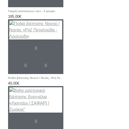
Γκαράζ αυτοκίνητων cars - 3 όροφοι
185,00€
Ποδιά βάπτισης Νονού / Νονάς «Ροζ Πεταλούδα - Λουλούδι»
40,00€