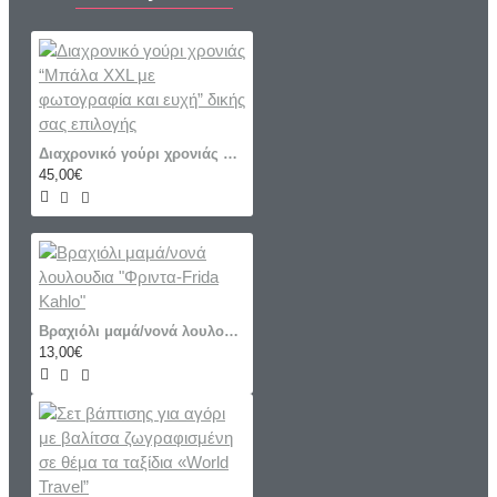
Διαχρονικό γούρι χρονιάς “Μπάλα XXL με φωτογραφία και ευχή” δικής σας επιλογής
45,00€
Βραχιόλι μαμά/νονά λουλουδια "Φριντα-Frida Kahlo"
13,00€