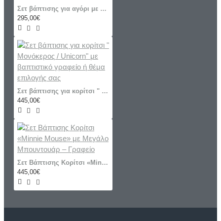
Σετ βάπτισης για αγόρι με βαλίτσα ζωγραφισμένη σε θέμα τα ταξίδια «World Travel”
295,00€
Σετ βάπτισης για κορίτσι " Μονόκερος / Unicorn" με βαπτιστικό γραφείο ή θέμα επιλογής σας
445,00€
Σετ Βάπτισης Κορίτσι «Minnie Mouse» με Μεγάλο Μπουντουάρ – Γραφείο
445,00€