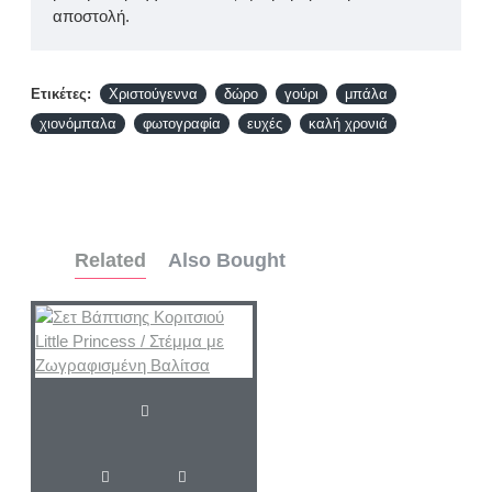
αποστολή.
Ετικέτες:
Χριστούγεννα
δώρο
γούρι
μπάλα
χιονόμπαλα
φωτογραφία
ευχές
καλή χρονιά
Related
Also Bought