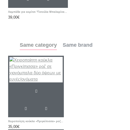
Λαμπάδα για κορίτσι "Γατούλα Μπαλαρίνα floral " με λαστιχάκι μαλλιών και όνομα
39,00€
Same category
Same brand
Χειροποίητη κούκλα «Πριγκίπισσα» ροζ σε χιονόμπαλα δύο όψεων με ευχές/ονόματα
35,00€