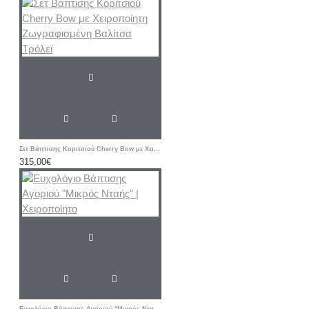
Σετ Βάπτισης Κοριτσιού Cherry Bow με Χειροποίητη Ζωγραφισμένη Βαλίτσα Τρόλεϊ
315,00€