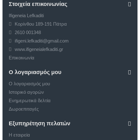
Στοιχεία επικοινωνίας
Ifigeneia Lefkaditi
Κορίνθου 189-191 Πάτρα
2610 001348
ifigeni.lefkaditi@gmail.com
www.ifigeneialefkaditi.gr
Επικοινωνία
Ο λογαριασμός μου
Ο λογαριασμός μου
Ιστορικό αγορών
Ενημερωτικά δελτία
Δωροεπιταγές
Εξυπηρέτηση πελατών
Η εταιρεία