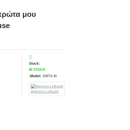
πρώτα μου
use
Stock:
IN STOCK
Model:
ΧΜΠΧ-Μ
Ifigeneia Lefkaditi