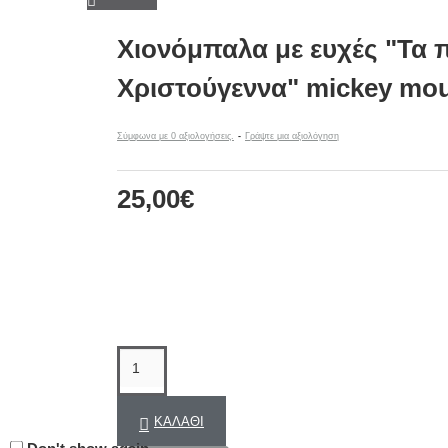
Χιονόμπαλα με ευχές "Τα 
Χριστούγεννα" mickey mo
Σύμφωνα με 0 αξιολογήσεις.
-
Γράψτε μια αξιολόγηση
25,00€
ΚΑΛΆΘΙ