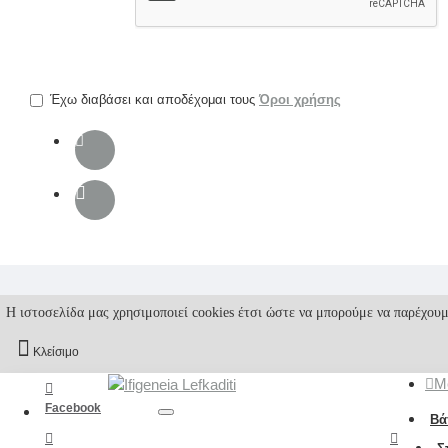
την
επαλήθευση
captcha
Έχω διαβάσει και αποδέχομαι τους
Όροι χρήσης
Η ιστοσελίδα μας χρησιμοποιεί cookies έτσι ώστε να μπορούμε να παρέχουμ
Κλείσιμο
M
Facebook
Βά