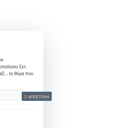
να
οποίητου Σετ
ζί... το θέμα που
ΑΠΟΣΤΟΛΉ