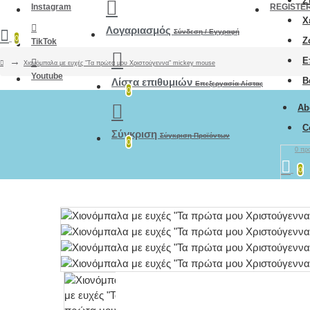
Σ
Instagram
REGISTE
Χ
Λογαριασμός
Σύνδεση / Εγγραφή
0
Ζ
TikTok
Ε
Χιονόμπαλα με ευχές "Τα πρώτα μου Χριστούγεννα" mickey mouse
Youtube
Β
Λίστα επιθυμιών
Επεξεργασία Λίστας
0
Ab
C
Σύγκριση
Σύγκριση Προϊόντων
0
0 προ
0