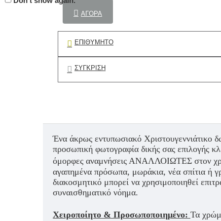
Don't show again.
ΑΓΟΡΆ
ΕΠΙΘΥΜΗΤΌ
ΣΎΓΚΡΙΣΗ
Ένα άκρως εντυπωσιακό Χριστουγεννιάτικο δώ
προσωπική φωτογραφία δικής σας επιλογής κλ
όμορφες αναμνήσεις ΑΝΑΛΛΟΙΩΤΕΣ στον χρόν
αγαπημένα πρόσωπα, μωράκια, νέα σπίτια ή γρ
διακοσμητικό μπορεί να χρησιμοποιηθεί επιτρ
συναισθηματικό νόημα.
Χειροποίητο & Προσωποποιημένο:
Τα χρώμ