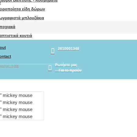
ταυροί Βάπτισης - Κοσμήματα
R
ειροποίητα είδη δώρων
ωγραφιστά μπλουζάκια
ποχιακά
απτιστικά κουτιά
out
2610001348
ontact
Ρωτήστε μας
ϊόν(τα) - 0,00€
Για το προϊόν