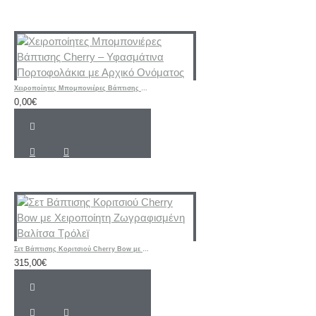
Χειροποίητες Μπομπονιέρες Βάπτισης Cherry – Υφασμάτινα Πορτοφολάκια με Αρχικό Ονόματος
0,00€
Σετ Βάπτισης Κοριτσιού Cherry Bow με Χειροποίητη Ζωγραφισμένη Βαλίτσα Τρόλεϊ
315,00€