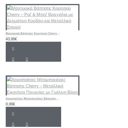
Μαρτυρικά Βάπτισης Κοριτσιού Cherry – Ροζ & Μπεζ Βραχιόλια με Δερμάτινο Κορδόνι και Μεταλλικό Σταυρό
43,00€
Χειροποίητες Μπομπονιέρες Βάπτισης Cherry – Μεταλλική Εικονίτσα Παναγίας με Γυάλινη Βάση
0,00€