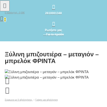
2610001348
0 προϊόν(τα) - 0,00€
0
Ρωτήστε μας
Για το προϊόν
Ξύλινη μπιζουτιέρα – μεταγιόν –
μπρελόκ ΦΡΙΝΤΑ
Σύμφωνα με 0 αξιολογήσεις.
-
Γράψτε μια αξιολόγηση