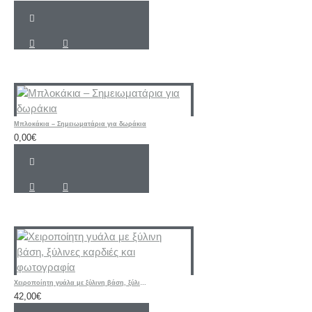
Μπλοκάκια – Σημειωματάρια για δωράκια
0,00€
Χειροποίητη γυάλα με ξύλινη βάση, ξύλινες καρδιές και φωτογραφία
42,00€