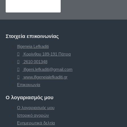
Στοιχεία επικοινωνίας
Ifigeneia Lefkaditi
Κορίνθου 189-191 Πάτρα
2610 001348
ifigeni.lefkaditi@gmail.com
www.ifigeneialefkaditi.gr
Επικοινωνία
Ο λογαριασμός μου
Ο λογαριασμός μου
Ιστορικό αγορών
Ενημερωτικά δελτία