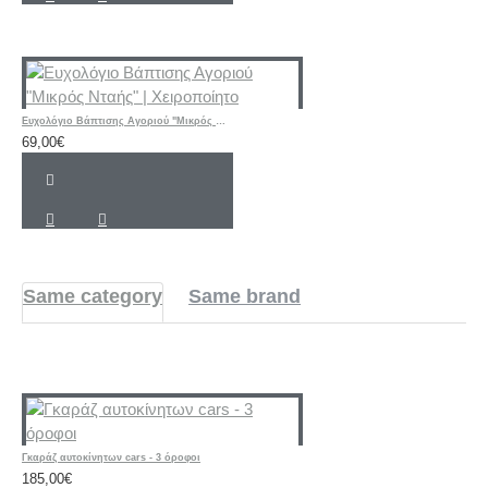
Ευχολόγιο Βάπτισης Αγοριού "Μικρός Νταής" | Χειροποίητο
69,00€
Same category
Same brand
Γκαράζ αυτοκίνητων cars - 3 όροφοι
185,00€