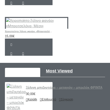
Χειροποίητο ξύλινο φανάρι «Μπαρτσελόνα- Μέσι»
15,00€
Recently Viewed
Most Viewed
Ξύλινη μπιζουτιέρα – μεταγιόν – μπρελόκ ΦΡΙΝΤΑ
30,00€
Καλάθι
Επιθυμητό
Σύγκριση