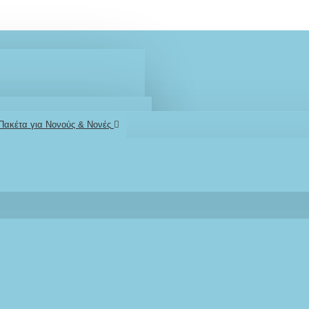
 Πακέτα για Νονούς & Νονές
2610001348