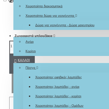
25,00€
Χειροποίητα διακοσμητικά
Χειροποίητα δώρα για νεογέννητα
Δώρα για νεογέννητα - Δώρα μαιευτηρίου
Ζωγραφιστά μπλουζάκια
Αγόρι
Κορίτσι
ΚΑΛΆΘΙ
Εποχιακά
Πάσχα
Χειροποίητες εφηβικές λαμπάδες
ΑΓΟΡΆ
Χειροποίητες λαμπάδες - αγόρι
Χειροποίητες λαμπάδες - κορίτσι
ΕΠΙΘΥΜΗΤΌ
Χειροποίητες λαμπάδες - Ομάδων