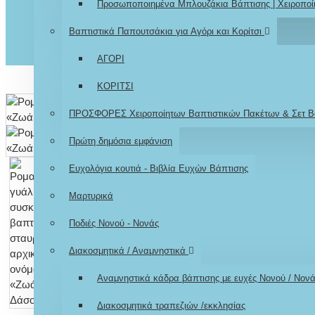
Προσωποποιημένα Μπλουζάκια Βάπτισης | Χειροποί
Βαπτιστικά Παπουτσάκια για Αγόρι και Κορίτσι
ΑΓΟΡΙ
ΚΟΡΙΤΣΙ
ΠΡΟΣΦΟΡΕΣ Χειροποίητων Βαπτιστικών Πακέτων & Σετ Β
Πρώτη δημόσια εμφάνιση
Ευχολόγια κουτιά - Βιβλία Ευχών Βάπτισης
Μαρτυρικά
Ποδιές Νονού - Νονάς
Διακοσμητικά / Αναμνηστικά
Αναμνηστικά κάδρα βάπτισης με ευχές Νονού / Νον
Διακοσμητικά τραπεζιών /εκκλησίας