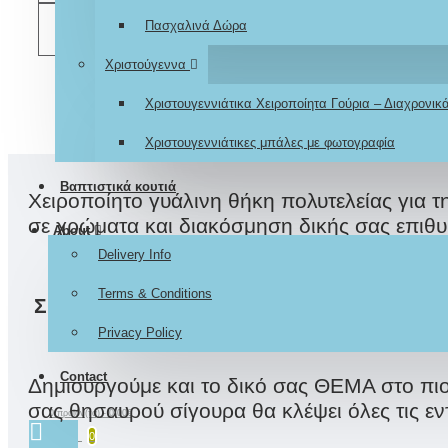
Πασχαλινά Δώρα
ΣΎΓΚΡΙΣΗ
Χριστούγεννα
Χριστουγεννιάτικα Χειροποίητα Γούρια – Διαχρονι
Χριστουγεννιάτικες μπάλες με φωτογραφία
Βαπτιστικά κουτιά
Χειροποίητο γυάλινη θήκη πολυτελείας για 
σε χρώματα και διακόσμηση δικής σας επιθυ
About
Delivery Info
Terms & Conditions
ΣΕ ΣΥΝΔΥΑΣΜΟ με ανάλογο Σετ Βάπτιση
Privacy Policy
Contact
Δημιουργούμε και το δικό σας ΘΕΜΑ στο 
σας θησαυρού σίγουρα θα κλέψει όλες τις εν
0 προϊόν(τα) - 0,00€
0