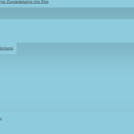
ητα Ζωγραφισμένα στο Χέρι
Ρωτήστε μας
Για το προϊόν
άπτισης
άς