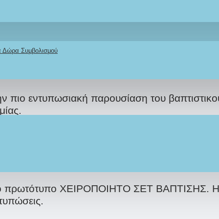
κά Δώρα Συμβολισμού
ΠΕΡΙΓΡΑΦΉ
REVIEWS
ΑΠΟΣΤΟΛΉ
ΤΡΌΠΟΣ ΠΛΗΡΩΜΉΣ
την πιο εντυπωσιακή παρουσίαση του βαπτιστικο
μίας.
ς η τιμή διαμορφώνεται με ΕΚΠΤΩΣΗ
πιο πρωτότυπο ΧΕΙΡΟΠΟΙΗΤΟ ΣΕΤ ΒΑΠΤΙΣΗΣ. Η 
τυπώσεις.