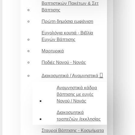
Βαπτιστικών Πακέτων & Σετ
Βάπτισης
Πρώτη δημόσια εμφάνιση
Ευχολόγια κουτιά - Βιβλία
Ευχών Βάπτισης
Μαρτυρικά
Ποδιές Νονού - Νονάς
Διακοσμητικά / Αναμνηστικά
Αναμνηστικά κάδρα
βάπτισης με ευχές
Νονού / Νονάς
Διακοσμητικά
τραπεζιών /εκκλησίας
Σταυροί Βάπτισης - Κοσμήματα