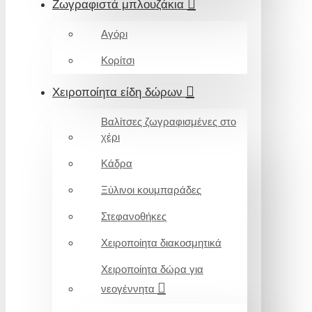
Ζωγραφιστά μπλουζάκια
Αγόρι
Κορίτσι
Χειροποίητα είδη δώρων
Βαλίτσες ζωγραφισμένες στο
χέρι
Κάδρα
Ξύλινοι κουμπαράδες
Στεφανοθήκες
Χειροποίητα διακοσμητικά
Χειροποίητα δώρα για
νεογέννητα