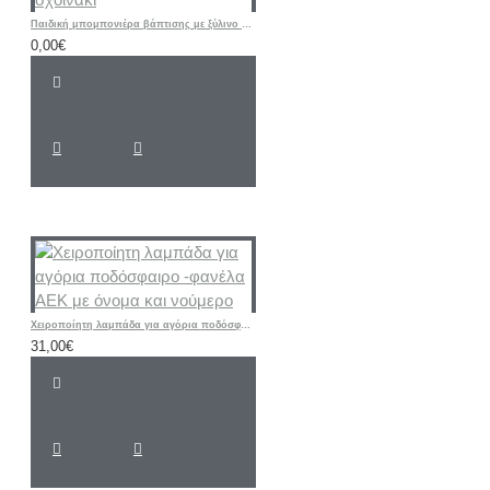
Παιδική μπομπονιέρα βάπτισης με ξύλινο παιχνίδι σχοινάκι
0,00€
Χειροποίητη λαμπάδα για αγόρια ποδόσφαιρο -φανέλα ΑΕΚ με όνομα και νούμερο
31,00€