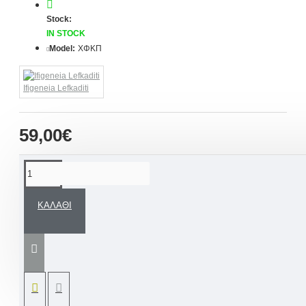
Stock:
IN STOCK
Model:
ΧΦΚΠ
Ifigeneia Lefkaditi
59,00€
ΠΕΡΙΓΡΑΦΉ
ΚΑΛΆΘΙ
Χειροποίητο ξύλινο κάδρο με προσωπική
φωτογραφία σε καμβά και στοιχεία, ευχές δικής
σας επιθυμίας κατόπιν παραγγελίας. Ένα
"Πρωτότυπο Προσωποποιημένο Δώρο".
Εάν επιθυμείτε μπορεί να προστεθεί