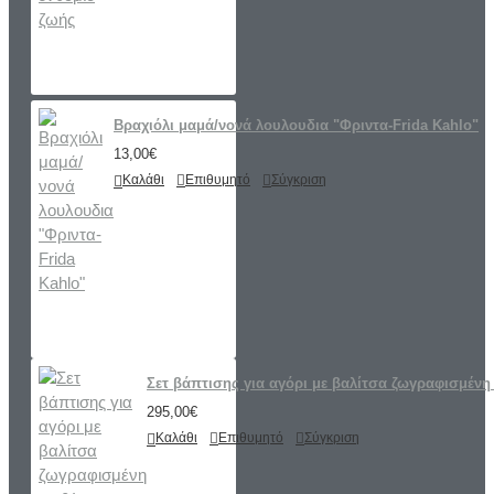
Βραχιόλι μαμά/νονά λουλουδια "Φριντα-Frida Kahlo"
13,00€
Καλάθι
Επιθυμητό
Σύγκριση
Σετ βάπτισης για αγόρι με βαλίτσα ζωγραφισμένη 
295,00€
Καλάθι
Επιθυμητό
Σύγκριση