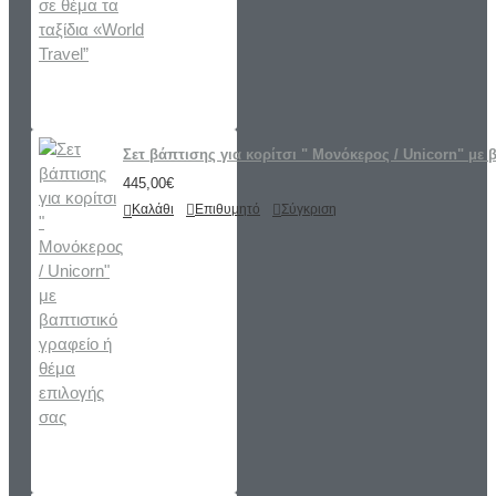
Σετ βάπτισης για κορίτσι " Μονόκερος / Unicorn" με 
445,00€
Καλάθι
Επιθυμητό
Σύγκριση