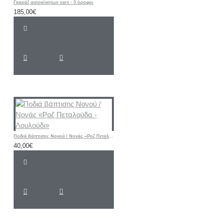
Γκαράζ αυτοκίνητων cars - 3 όροφοι
185,00€
Ποδιά βάπτισης Νονού / Νονάς «Ροζ Πεταλούδα - Λουλούδι»
40,00€