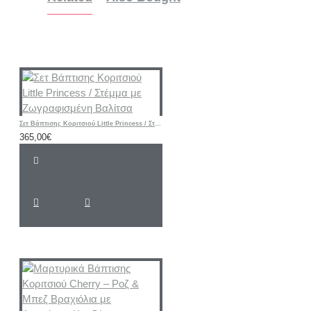
Σετ Βάπτισης Κοριτσιού Little Princess / Στέμμα με Ζωγραφισμένη Βαλίτσα
365,00€