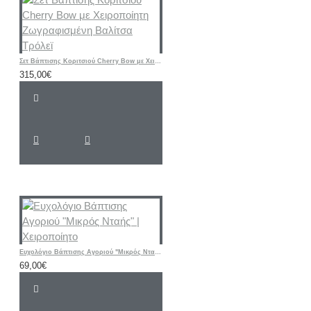
Σετ Βάπτισης Κοριτσιού Cherry Bow με Χειροποίητη Ζωγραφισμένη Βαλίτσα Τρόλεϊ
315,00€
Ευχολόγιο Βάπτισης Αγοριού "Μικρός Νταής" | Χειροποίητο
69,00€