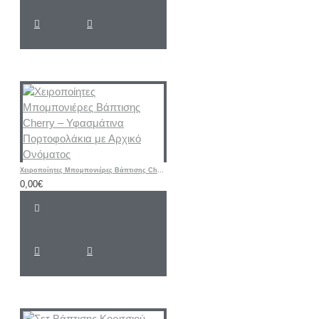
Χειροποίητες Μπομπονιέρες Βάπτισης Cherry – Υφασμάτινα Πορτοφολάκια με Αρχικό Ονόματος
0,00€