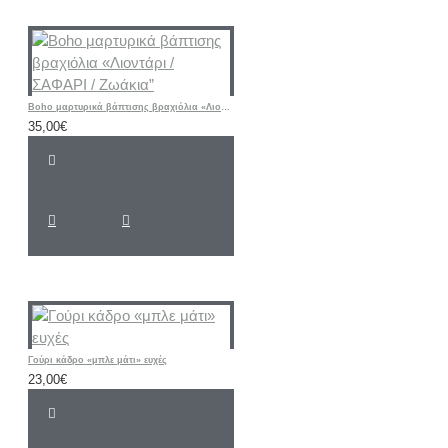
Boho μαρτυρικά βάπτισης βραχιόλια «Λιοντάρι / ΣΑΦΑΡΙ / Ζωάκια”
35,00€
Γούρι κάδρο «μπλε μάτι» ευχές
23,00€