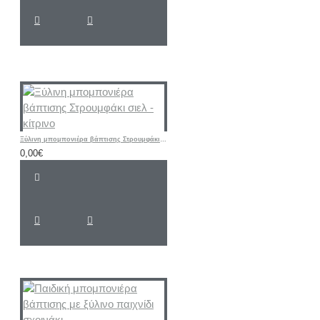
Ξύλινη μπομπονιέρα βάπτισης Στρουμφάκι σιελ - κίτρινο
0,00€