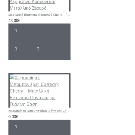
Μαρτυρικά Βάπτισης Κοριτσιού Cherry – Ροζ & Μπεζ Βραχιόλια με Δερμάτινο Κορδόνι και Μεταλλικό Σταυρό
43,00€
Χειροποίητες Μπομπονιέρες Βάπτισης Cherry – Μεταλλική Εικονίτσα Παναγίας με Γυάλινη Βάση
0,00€