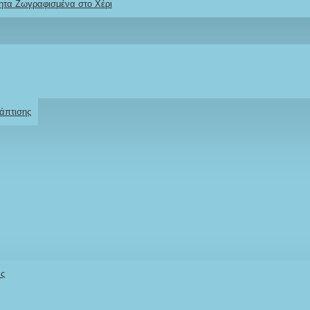
ητα Ζωγραφισμένα στο Χέρι
Ρωτήστε μας
Για το προϊόν
άπτισης
άς