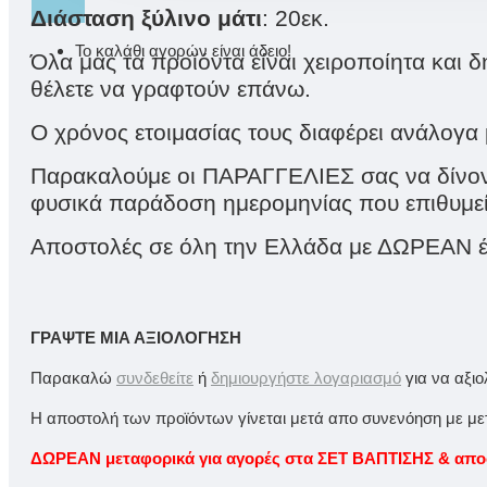
Διάσταση ξύλινο μάτι
: 20εκ.
Το καλάθι αγορών είναι άδειο!
Όλα μας τα προϊόντα είναι χειροποίητα και 
θέλετε να γραφτούν επάνω.
Ο χρόνος ετοιμασίας τους διαφέρει ανάλογα 
Παρακαλούμε οι ΠΑΡΑΓΓΕΛΙΕΣ σας να δίνοντ
φυσικά παράδοση ημερομηνίας που επιθυμείτ
Αποστολές σε όλη την Ελλάδα με ΔΩΡΕΑΝ έ
ΓΡΆΨΤΕ ΜΙΑ ΑΞΙΟΛΌΓΗΣΗ
Παρακαλώ
συνδεθείτε
ή
δημιουργήστε λογαριασμό
για να αξι
Η αποστολή των προϊόντων γίνεται μετά απο συνενόηση με μετα
ΔΩΡΕΑΝ μεταφορικά για αγορές στα ΣΕΤ ΒΑΠΤΙΣΗΣ & αποστ