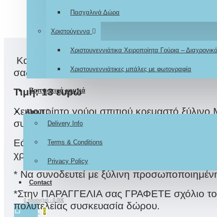
Πασχαλινά Δώρα
Χριστούγεννα
Χριστουγεννιάτικα Χειροποίητα Γούρια – Διαχρονι
Καλωσορίστε το 2021 με χειροποίητα γούρια
Χριστουγεννιάτικες μπάλες με φωτογραφία
σας πρόσωπα ...
Τιμή: 13 ευρώ
Βαπτιστικά κουτιά
Χειροποίητο γούρι σπιτιού κρεμαστό ξύλινο
About
συνοδευόμενο με χάρτινη σακούλα συσκευα
Delivery Info
Εάν επιθυμείτε μπορούμε να δημιουργηθεί γι
Terms & Conditions
χρέωση.
Privacy Policy
* Να συνοδευτεί με ξύλινη προσωποποιημένη
Contact
*Στην ΠΑΡΑΓΓΕΛΙΑ σας ΓΡΑΦΕΤΕ σχόλιο το χρ
0 προϊόν(τα) - 0,00€
πολυτελείας συσκευασία δώρου.
0