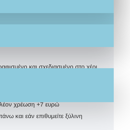
α τύχη και προστασία στα αγαπημένα
αφισμένο και σχεδιασμένο στο χέρι,
που εσείς επιθυμείτε, χωρίς επιπλέον
ιπλέον χρέωση +7 ευρώ
νω και εάν επιθυμείτε ξύλινη