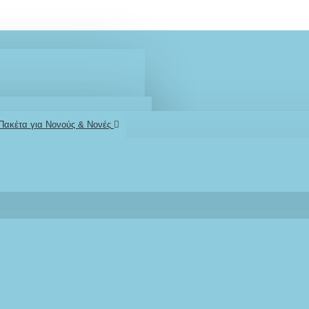
 Πακέτα για Νονούς & Νονές
2610001348