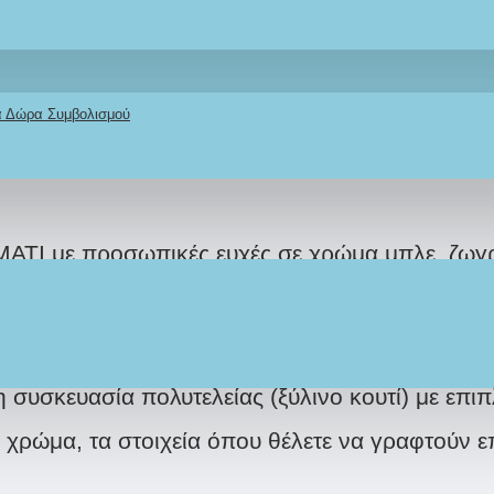
ΠΕΡΙΓΡΑΦΉ
REVIEWS
ΑΠΟΣΤΟΛΉ
ΤΡΌΠΟΣ ΠΛΗΡΩΜΉΣ
κά Δώρα Συμβολισμού
 μέσα από την συλλογή μας IF.L, για εσάς ή γι
 ΜΑΤΙ με προσωπικές ευχές σε χρώμα μπλε, ζωγρ
σίας δώρου.
α εσάς με: Όνομα, προσωπική ευχή και χρώματα 
 συσκευασία πολυτελείας (ξύλινο κουτί) με επ
ώμα, τα στοιχεία όπου θέλετε να γραφτούν επά