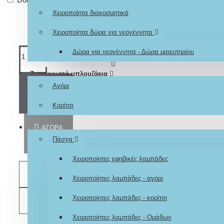
Χειροποίητα διακοσμητικά
Χειροποίητα δώρα για νεογέννητα
Δώρα για νεογέννητα - Δώρα μαιευτηρίου
Ζωγραφιστά μπλουζάκια
ΚΑΛΆΘΙ
Αγόρι
Κορίτσι
Εποχιακά
ΑΓΟΡΆ
Πάσχα
Χειροποίητες εφηβικές λαμπάδες
ΕΠΙΘΥΜΗΤΌ
Χειροποίητες λαμπάδες - αγόρι
Χειροποίητες λαμπάδες - κορίτσι
ΣΎΓΚΡΙΣΗ
Χειροποίητες λαμπάδες - Ομάδων