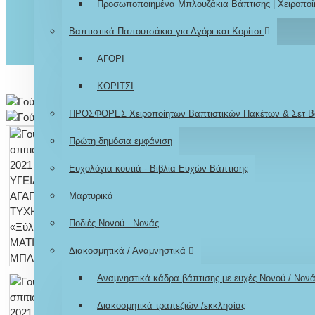
Προσωποποιημένα Μπλουζάκια Βάπτισης | Χειροποί
Βαπτιστικά Παπουτσάκια για Αγόρι και Κορίτσι
ΑΓΟΡΙ
ΚΟΡΙΤΣΙ
ΠΡΟΣΦΟΡΕΣ Χειροποίητων Βαπτιστικών Πακέτων & Σετ Β
Πρώτη δημόσια εμφάνιση
Ευχολόγια κουτιά - Βιβλία Ευχών Βάπτισης
Μαρτυρικά
Ποδιές Νονού - Νονάς
Διακοσμητικά / Αναμνηστικά
Αναμνηστικά κάδρα βάπτισης με ευχές Νονού / Νον
Διακοσμητικά τραπεζιών /εκκλησίας