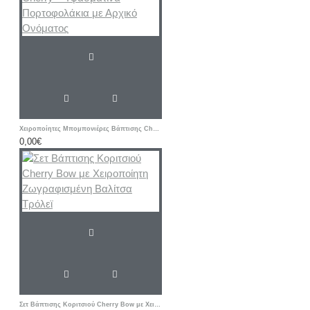
Χειροποίητες Μπομπονιέρες Βάπτισης Cherry – Υφασμάτινα Πορτοφολάκια με Αρχικό Ονόματος
0,00€
Σετ Βάπτισης Κοριτσιού Cherry Bow με Χειροποίητη Ζωγραφισμένη Βαλίτσα Τρόλεϊ