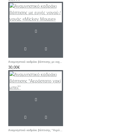
Αναμνηστικό καδράκι βάπτισης με ευχές νονού / νονάς «Mickey Mouse»
30,00€
Αναμνηστικό καδράκι βάπτισης “Αερόστατο χακί μπεζ"