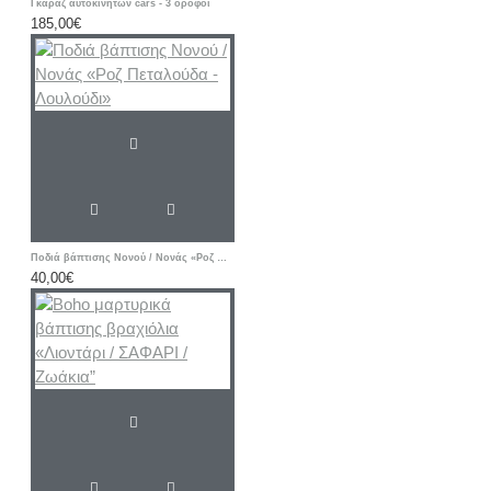
Γκαράζ αυτοκίνητων cars - 3 όροφοι
185,00€
Ποδιά βάπτισης Νονού / Νονάς «Ροζ Πεταλούδα - Λουλούδι»
40,00€