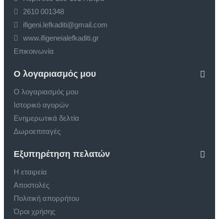
2610 001348
ifigeni.lefkaditi@gmail.com
www.ifigeneialefkaditi.gr
Επικοινωνία
Ο λογαριασμός μου
Ο λογαριασμός μου
Ιστορικό αγορών
Ενημερωτικά δελτία
Δωροεπιταγές
Εξυπηρέτηση πελατών
Η εταιρεία
Αποστολές
Πολιτική απορρήτου
Όροι χρήσης