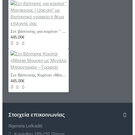
Σετ βάπτισης για κορίτσι " Μονόκερος / Unicorn" με βαπτιστικό γραφείο ή θέμα επιλογής σας
445,00€
Σετ Βάπτισης Κορίτσι «Minnie Mouse» με Μεγάλο Μπουντουάρ – Γραφείο
445,00€
Στοιχεία επικοινωνίας
Ifigeneia Lefkaditi
Κορίνθου 189-191 Πάτρα