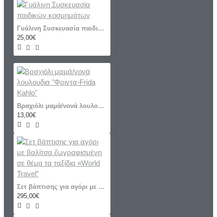
Γυάλινη Συσκευασία παιδικών κοσμημάτων
25,00€
Βραχιόλι μαμά/νονά λουλουδια "Φριντα-Frida Kahlo"
13,00€
Σετ βάπτισης για αγόρι με βαλίτσα ζωγραφισμένη σε θέμα τα ταξίδια «World Travel”
295,00€