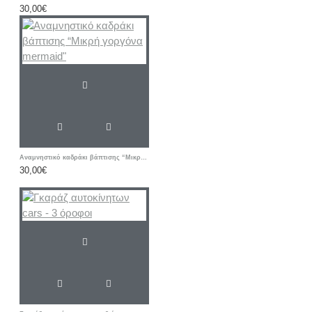
30,00€
Αναμνηστικό καδράκι βάπτισης “Μικρή γοργόνα mermaid"
30,00€