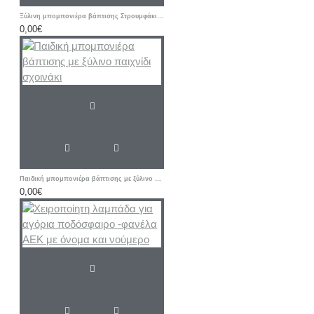
Ξύλινη μπομπονιέρα βάπτισης Στρουμφάκι σιελ - κίτρινο
0,00€
Παιδική μπομπονιέρα βάπτισης με ξύλινο παιχνίδι σχοινάκι
0,00€