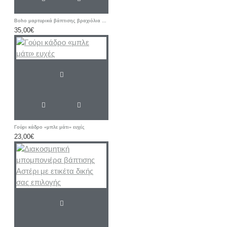
Boho μαρτυρικά βάπτισης βραχιόλια «Λιοντάρι / ΣΑΦΑΡΙ / Ζωάκια”
35,00€
Γούρι κάδρο «μπλε μάτι» ευχές
23,00€