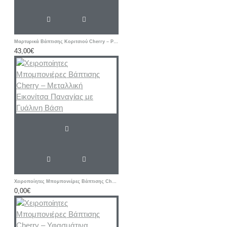
Μαρτυρικά Βάπτισης Κοριτσιού Cherry – Ροζ & Μπεζ Βραχιόλια με Δερμάτινο Κορδόνι και Μεταλλικό Σταυρό
43,00€
Χειροποίητες Μπομπονιέρες Βάπτισης Cherry – Μεταλλική Εικονίτσα Παναγίας με Γυάλινη Βάση
0,00€