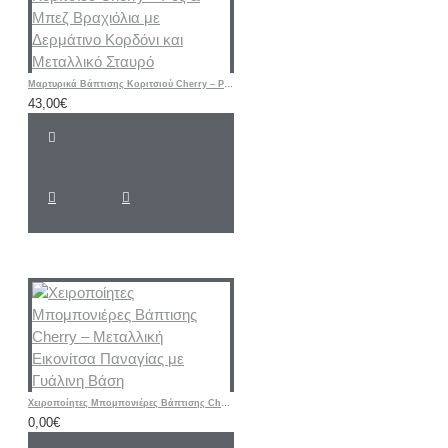
Μαρτυρικά Βάπτισης Κοριτσιού Cherry – Ροζ & Μπεζ Βραχιόλια με Δερμάτινο Κορδόνι και Μεταλλικό Σταυρό
43,00€
Χειροποίητες Μπομπονιέρες Βάπτισης Cherry – Μεταλλική Εικονίτσα Παναγίας με Γυάλινη Βάση
0,00€