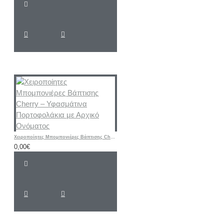
Χειροποίητες Μπομπονιέρες Βάπτισης Cherry – Υφασμάτινα Πορτοφολάκια με Αρχικό Ονόματος
0,00€