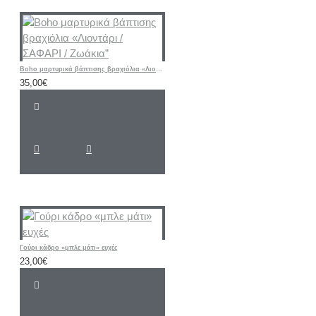
Boho μαρτυρικά βάπτισης βραχιόλια «Λιοντάρι / ΣΑΦΑΡΙ / Ζωάκια”
35,00€
Γούρι κάδρο «μπλε μάτι» ευχές
23,00€