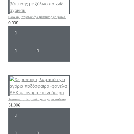
Παιδική μπομπονιέρα βάπτισης με ξύλινο παιχνίδι σχοινάκι
0,00€
Χειροποίητη λαμπάδα για αγόρια ποδόσφαιρο -φανέλα ΑΕΚ με όνομα και νούμερο
31,00€