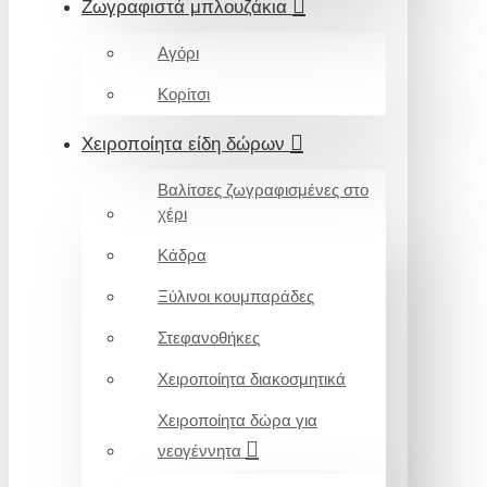
Ζωγραφιστά μπλουζάκια
Αγόρι
Κορίτσι
Χειροποίητα είδη δώρων
Βαλίτσες ζωγραφισμένες στο
χέρι
Κάδρα
Ξύλινοι κουμπαράδες
Στεφανοθήκες
Χειροποίητα διακοσμητικά
Χειροποίητα δώρα για
νεογέννητα