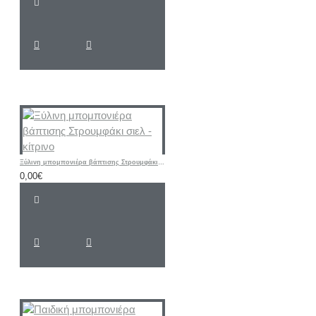
Ξύλινη μπομπονιέρα βάπτισης Στρουμφάκι σιελ - κίτρινο
0,00€