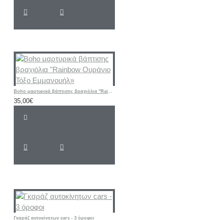
Boho μαρτυρικά βάπτισης βραχιόλια "Rainbow Ουράνιο Τόξο Εμμανουήλ»
35,00€
Γκαράζ αυτοκίνητων cars - 3 όροφοι