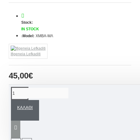
Stock:
IN STOCK
Model:
ΧΜΒΑ-ΜΛ
Ifigeneia Lefkaditi
45,00€
ΠΕΡΙΓΡΑΦΉ
ΚΑΛΆΘΙ
Χειροποίητα μαρτυρικά βάπτισης για αγόρι
μπρελόκ από διπλό δέρμα,
vintage μεταλλικό
σταυρό
καφέ
, μεταλλική