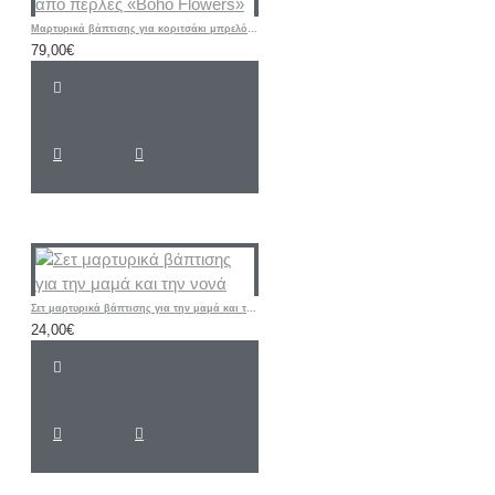
Μαρτυρικά βάπτισης για κοριτσάκι μπρελόκ Αστέρι από πέρλες «Boho Flowers»
79,00€
Σετ μαρτυρικά βάπτισης για την μαμά και την νονά
24,00€