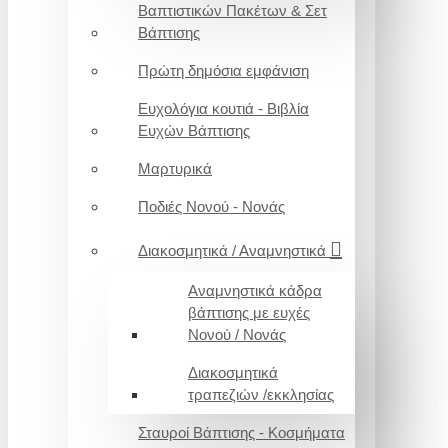
Βαπτιστικών Πακέτων & Σετ
Βάπτισης
Πρώτη δημόσια εμφάνιση
Ευχολόγια κουτιά - Βιβλία
Ευχών Βάπτισης
Μαρτυρικά
Ποδιές Νονού - Νονάς
Διακοσμητικά / Αναμνηστικά
Αναμνηστικά κάδρα
βάπτισης με ευχές
Νονού / Νονάς
Διακοσμητικά
τραπεζιών /εκκλησίας
Σταυροί Βάπτισης - Κοσμήματα