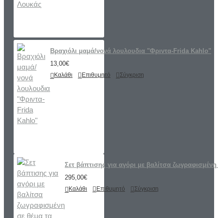
Βραχιόλι μαμά/νονά λουλουδια "Φριντα-Frida Kahlo"
13,00€
Καλάθι
Επιθυμητό
Σύγκριση
Σετ βάπτισης για αγόρι με βαλίτσα ζωγραφισμένη 
295,00€
Καλάθι
Επιθυμητό
Σύγκριση