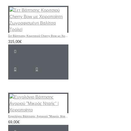
Σετ Βάπτισης Κοριτσιού Cherry Bow με Χειροποίητη Ζωγραφισμένη Βαλίτσα Τρόλεϊ
315,00€
Ευχολόγιο Βάπτισης Αγοριού "Μικρός Νταής" | Χειροποίητο
69,00€