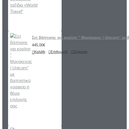
Σετ βάπτισης για κορίτσι " Μονόκερος / Unicorn" με 
445,00€
Καλάθι
Επιθυμητό
Σύγκριση