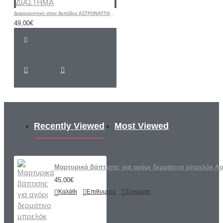
Διακοσμητικό σταν δαπέδου ΑΣΤΡΟΝΑΥΤΗΣ ΔΙΑΣΤΗΜΑ
49,00€
Recently Viewed
Most Viewed
Μαρτυρικά βάπτισης για αγόρι δερμάτινο μπρελόκ Λ
45,00€
Καλάθι
Επιθυμητό
Σύγκριση