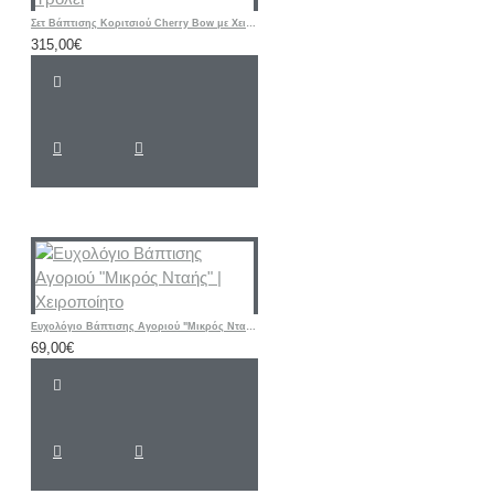
Σετ Βάπτισης Κοριτσιού Cherry Bow με Χειροποίητη Ζωγραφισμένη Βαλίτσα Τρόλεϊ
315,00€
Ευχολόγιο Βάπτισης Αγοριού "Μικρός Νταής" | Χειροποίητο
69,00€