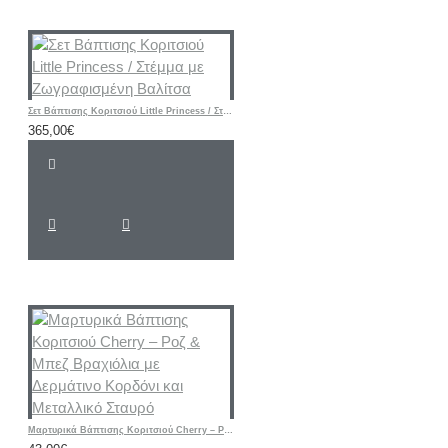
Σετ Βάπτισης Κοριτσιού Little Princess / Στέμμα με Ζωγραφισμένη Βαλίτσα
365,00€
Μαρτυρικά Βάπτισης Κοριτσιού Cherry – Ροζ & Μπεζ Βραχιόλια με Δερμάτινο Κορδόνι και Μεταλλικό Σταυρό