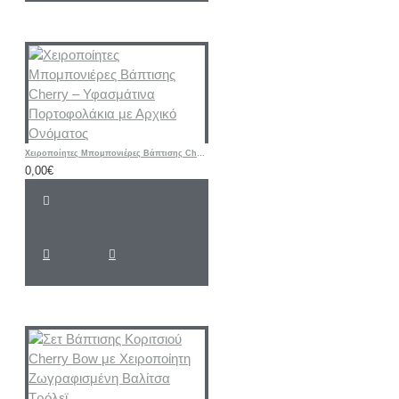
Χειροποίητες Μπομπονιέρες Βάπτισης Cherry – Υφασμάτινα Πορτοφολάκια με Αρχικό Ονόματος
0,00€