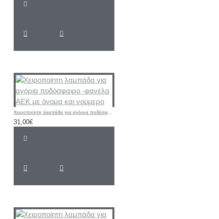
Χειροποίητη λαμπάδα για αγόρια ποδόσφαιρο -φανέλα ΑΕΚ με όνομα και νούμερο
31,00€