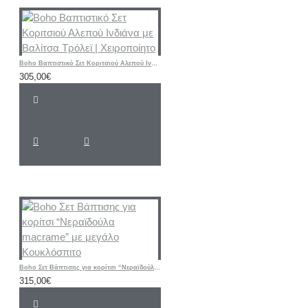
Boho Βαπτιστικό Σετ Κοριτσιού Αλεπού Ινδιάνα με Βαλίτσα Τρόλεϊ | Χειροποίητο
305,00€
Boho Σετ Βάπτισης για κορίτσι “Νεραϊδούλα macrame” με μεγάλο Κουκλόσπιτο
315,00€