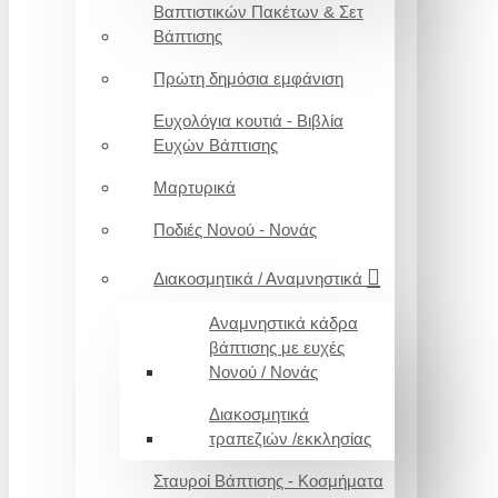
Βαπτιστικών Πακέτων & Σετ
Βάπτισης
Πρώτη δημόσια εμφάνιση
Ευχολόγια κουτιά - Βιβλία
Ευχών Βάπτισης
Μαρτυρικά
Ποδιές Νονού - Νονάς
Διακοσμητικά / Αναμνηστικά
Αναμνηστικά κάδρα
βάπτισης με ευχές
Νονού / Νονάς
Διακοσμητικά
τραπεζιών /εκκλησίας
Σταυροί Βάπτισης - Κοσμήματα