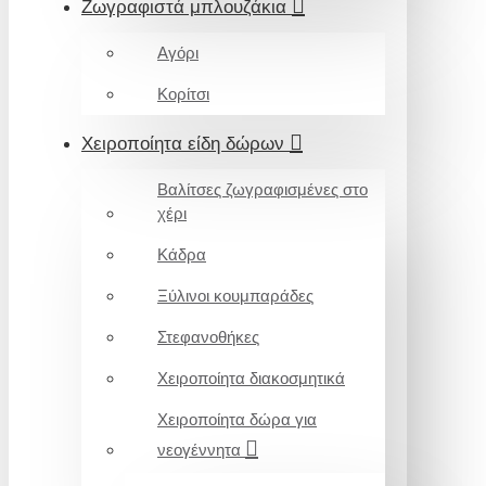
Ζωγραφιστά μπλουζάκια
Αγόρι
Κορίτσι
Χειροποίητα είδη δώρων
Βαλίτσες ζωγραφισμένες στο
χέρι
Κάδρα
Ξύλινοι κουμπαράδες
Στεφανοθήκες
Χειροποίητα διακοσμητικά
Χειροποίητα δώρα για
νεογέννητα