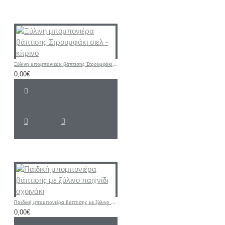
Ξύλινη μπομπονιέρα βάπτισης Στρουμφάκι σιελ - κίτρινο
0,00€
Παιδική μπομπονιέρα βάπτισης με ξύλινο παιχνίδι σχοινάκι
0,00€