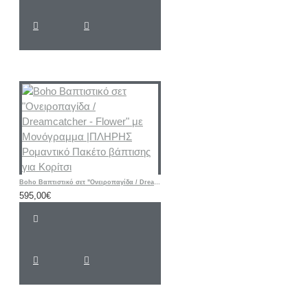
Boho Βαπτιστικό σετ "Ονειροπαγίδα / Dreamcatcher - Flower" με Μονόγραμμα |ΠΛΗΡΗΣ Ρομαντικό Πακέτο βάπτισης για Κορίτσι
595,00€