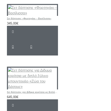
Σετ βάπτισης «Φορτηγάκι – Βασίλισσα»
345,00€
Σετ βάπτισης για Δίδυμα κορίτσια με διπλό ξύλινο μπουντουάρ «Ζώα του Δάσους»
645,00€