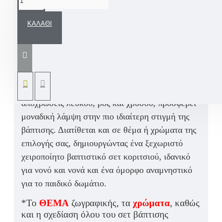
ΚΑΛΆΘΙ
Εντυπωσιακό
σετ βάπτισης κοριτσιού
με
χειροποίητη
βαλίτσα ζωγραφισμένη στο χέρι
, με
θέμα
κοριτσάκι, σύννεφα και αστέρια
,
προσωποποιημένη με
μονόγραμμα και όνομα
παιδιού
. Διακοσμημένο σε
ρομαντικές
αποχρώσεις λευκού, ροζ και χρυσού
, προσφέρει
μοναδική λάμψη στην πιο ιδιαίτερη στιγμή της
βάπτισης
. Διατίθεται και σε
θέμα ή χρώματα της
επιλογής σας
, δημιουργώντας ένα ξεχωριστό
χειροποίητο βαπτιστικό σετ κοριτσιού
, ιδανικό
για
νονό και νονά
και ένα όμορφο
αναμνηστικό
για το παιδικό δωμάτιο
.
*Το
ΘΕΜΑ
ζωγραφικής, τα
χρώματα
, καθώς
και η σχεδίαση όλου του σετ βάπτισης