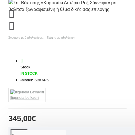
Σύμφωνα με 0 αξιολογήσεις.
-
Γράψτε μια αξιολόγηση
Stock:
IN STOCK
Model:
SBKARS
Ifigeneia Lefkaditi
345,00€
ΠΕΡΙΓΡΑΦΉ