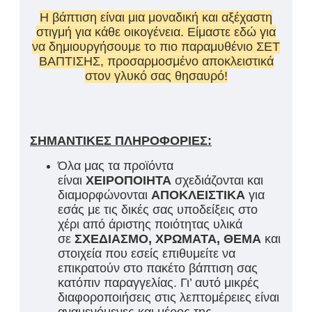
Η βάπτιση είναι μια μοναδική και αξέχαστη
στιγμή για κάθε οικογένεια. Είμαστε εδώ για
να δημιουργήσουμε το πιο παραμυθένιο ΣΕΤ
ΒΑΠΤΙΣΗΣ, προσαρμοσμένο αποκλειστικά
στον γλυκό σας θησαυρό!
ΣΗΜΑΝΤΙΚΕΣ ΠΛΗΡΟΦΟΡΙΕΣ:
Όλα μας τα προϊόντα
είναι
ΧΕΙΡΟΠΟΙΗΤΑ
σχεδιάζονται και
διαμορφώνονται
ΑΠΟΚΛΕΙΣΤΙΚΑ
για
εσάς με τις δικές σας υποδείξεις στο
χέρι από άριστης ποιότητας υλικά
σε
ΣΧΕΔΙΑΣΜΟ, ΧΡΩΜΑΤΑ, ΘΕΜΑ
και
στοιχεία που εσείς επιθυμείτε να
επικρατούν στο πακέτο βάπτιση σας
κατόπιν παραγγελίας. Γι’ αυτό μικρές
διαφοροποιήσεις στις λεπτομέρειες είναι