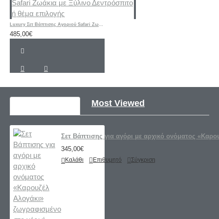
Luxury Σετ Βάπτισης Αγoριού Safari Ζωάκια με Ξύλινο Δεντρόσπιτο ή θέμα επιλογής
485,00€
Recently Viewed
Most Viewed
Σετ Βάπτισης για αγόρι με αρχικό ονόματος «Καρο
345,00€
Καλάθι
Επιθυμητό
Σύγκριση