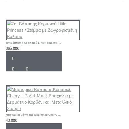
Σετ Βάπτισης Κοριτσιού Little Princess / Στέμμα με Ζωγραφισμένη Βαλίτσα
365,00€
Μαρτυρικά Βάπτισης Κοριτσιού Cherry – Ροζ & Μπεζ Βραχιόλια με Δερμάτινο Κορδόνι και Μεταλλικό Σταυρό
43,00€