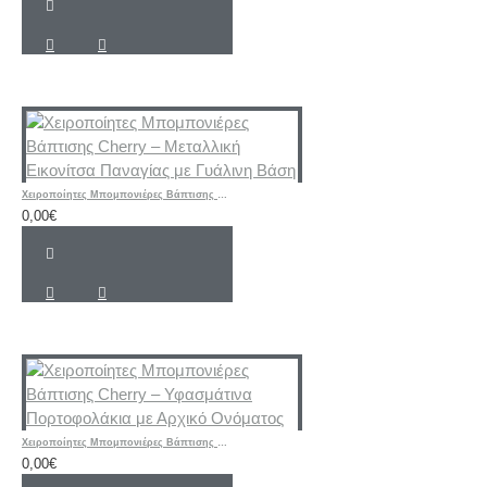
Χειροποίητες Μπομπονιέρες Βάπτισης Cherry – Μεταλλική Εικονίτσα Παναγίας με Γυάλινη Βάση
0,00€
Χειροποίητες Μπομπονιέρες Βάπτισης Cherry – Υφασμάτινα Πορτοφολάκια με Αρχικό Ονόματος
0,00€