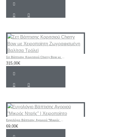
Σετ Βάπτισης Κοριτσιού Cherry Bow με Χειροποίητη Ζωγραφισμένη Βαλίτσα Τρόλεϊ
315,00€
Ευχολόγιο Βάπτισης Αγοριού "Μικρός Νταής" | Χειροποίητο
69,00€