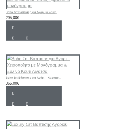
Boho Σετ Βάπτισης για Αγόρι με λευκή βαλίτσα "Μπεζ Αρμονία" & μονόγραμμα
295,00€
Boho Σετ Βάπτισης για Αγόρι – Χειροποίητο με Μονόγραμμα & Ξύλινο Κουτί Λινάτσα
365,00€