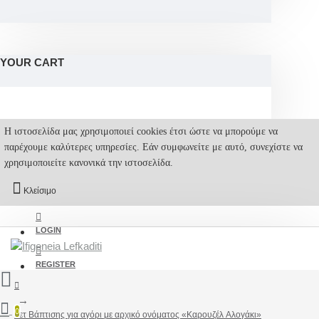
YOUR CART
Η ιστοσελίδα μας χρησιμοποιεί cookies έτσι ώστε να μπορούμε να
παρέχουμε καλύτερες υπηρεσίες. Εάν συμφωνείτε με αυτό, συνεχίστε να
χρησιμοποιείτε κανονικά την ιστοσελίδα.
Κλείσιμο
LOGIN
REGISTER
0
Σετ Βάπτισης για αγόρι με αρχικό ονόματος «Καρουζέλ Aλογάκι»