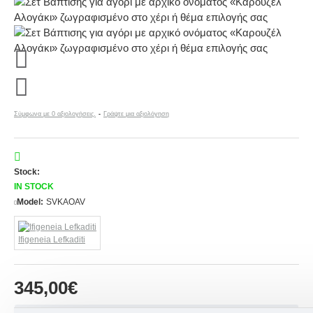
Σύμφωνα με 0 αξιολογήσεις.
-
Γράψτε μια αξιολόγηση
Stock:
IN STOCK
Model:
SVKAOAV
Ifigeneia Lefkaditi
345,00€