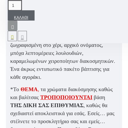
ΠΕΡΙΓΡΑΦΉ
ΚΑΛΆΘΙ
Ένα μοναδικό Βαπτιστικό σετ σε μπλε
αποχρώσεις με βαλίτσα διακοσμημένη από
ξύλινη φιγούρα «Καρουζέλ Aλογάκι»
ζωγραφισμένη στο χέρι, αρχικό ονόματος,
μπόχα λεπτομέρειες λουλουδιών,
καραμελωμένων χειροποίητων διακοσμητικών.
Ένα άκρως εντυπωτικό πακέτο βάπτισης για
κάθε αγοράκι.
*Το
ΘΕΜΑ
,
τα χρώματα διακόσμησης καθώς
και βαλίτσας
ΤΡΟΠΟΠΟΙΟΥΝΤΑΙ
βάση
ΤΗΣ ΔΙΚΗ ΣΑΣ ΕΠΙΘΥΜΙΑΣ
, καθώς θα
σχεδιαστεί αποκλειστικά για εσάς. Εσείς… μας
στέλνετε το προσκλητήριο σας και εμείς…