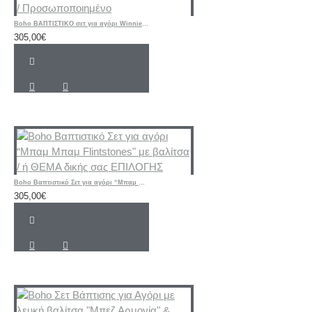
Boho ΒΑΠΤΙΣΤΙΚΟ σετ για αγόρι Winnie the Pooh / Γουίνι το αρκουδάκι / Προσωποποιημένο
305,00€
Boho Βαπτιστικό Σετ για αγόρι “Μπαμ Μπαμ Flintstones" με βαλίτσα / ή ΘΕΜΑ δικής σας ΕΠΙΛΟΓΗΣ
305,00€