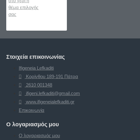
Στοιχεία επικοινωνίας
Ifigeneia Lefkaditi
Κορίνθου 189-191 Πάτρα
2610 001348
ifigeni.lefkaditi@gmail.com
www.ifigeneialefkaditi.gr
Επικοινωνία
Ο λογαριασμός μου
Ο λογαριασμός μου