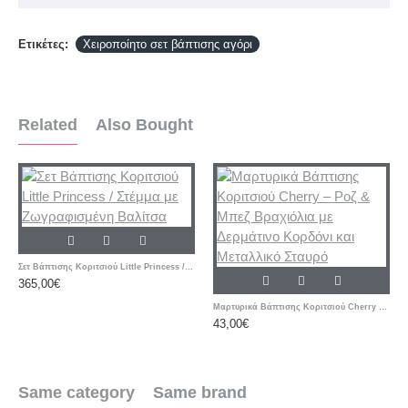
Ετικέτες:
Χειροποίητο σετ βάπτισης αγόρι
Related
Also Bought
Σετ Βάπτισης Κοριτσιού Little Princess / Στέμμα με Ζωγραφισμένη Βαλίτσα
365,00€
Μαρτυρικά Βάπτισης Κοριτσιού Cherry – Ροζ & Μπεζ Βραχιόλια με Δερμάτινο Κορδόνι και Μεταλλικό Σταυρό
43,00€
Same category
Same brand