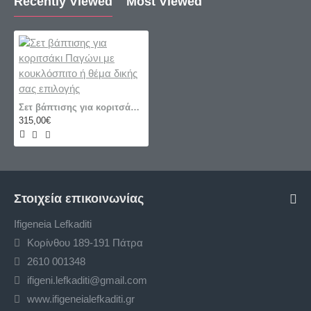
Recently Viewed
Most Viewed
Σετ βάπτισης για κοριτσάκι Παγώνι με κουκλόσπιτο ή θέμα δικής σας επιλογής
315,00€
Στοιχεία επικοινωνίας
Ifigeneia Lefkaditi
Κορίνθου 189-191 Πάτρα
2610 001348
ifigeni.lefkaditi@gmail.com
www.ifigeneialefkaditi.gr