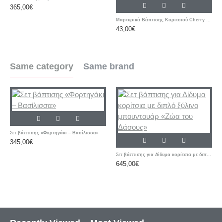
365,00€
Μαρτυρικά Βάπτισης Κοριτσιού Cherry – Ροζ & Μπεζ Βραχιόλια με Δερμάτινο Κορδόνι και Μεταλλικό Σταυρό
43,00€
Same category
Same brand
Σετ βάπτισης «Φορτηγάκι – Βασίλισσα»
345,00€
Σετ βάπτισης για Δίδυμα κορίτσια με διπλό ξύλινο μπουντουάρ «Ζώα του Δάσους»
645,00€