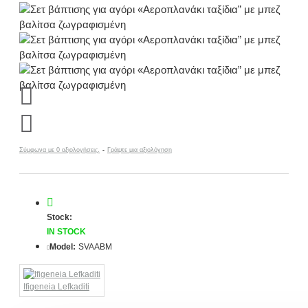
Σύμφωνα με 0 αξιολογήσεις.
-
Γράψτε μια αξιολόγηση
Stock:
IN STOCK
Model:
SVAABM
Ifigeneia Lefkaditi