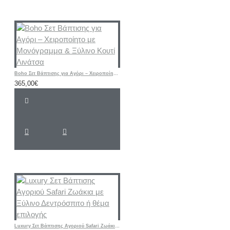
Boho Σετ Βάπτισης για Αγόρι – Χειροποίητο με Μονόγραμμα & Ξύλινο Κουτί Λινάτσα
365,00€
Luxury Σετ Βάπτισης Αγoριού Safari Ζωάκια με Ξύλινο Δεντρόσπιτο ή θέμα επιλογής