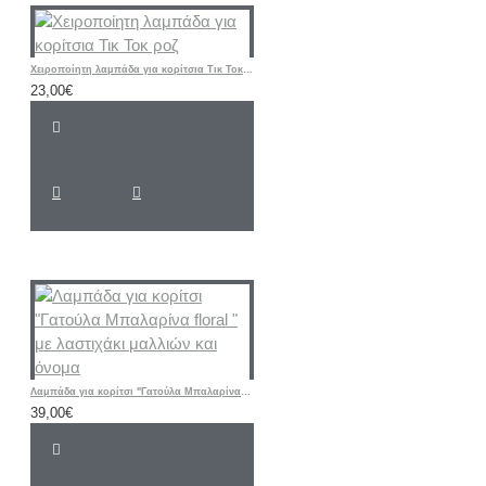
Χειροποίητη λαμπάδα για κορίτσια Τικ Τοκ ροζ
23,00€
Λαμπάδα για κορίτσι "Γατούλα Μπαλαρίνα floral " με λαστιχάκι μαλλιών και όνομα
39,00€