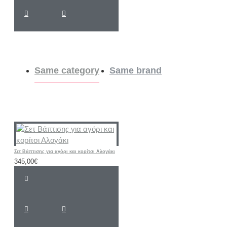
Same category
Same brand
Σετ Βάπτισης για αγόρι και κορίτσι Αλογάκι
345,00€