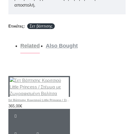
αποστολή.
Ετικέτες:
Σετ βάπτισης
Related
Also Bought
Σετ Βάπτισης Κοριτσιού Little Princess / Στέμμα με Ζωγραφισμένη Βαλίτσα
365,00€