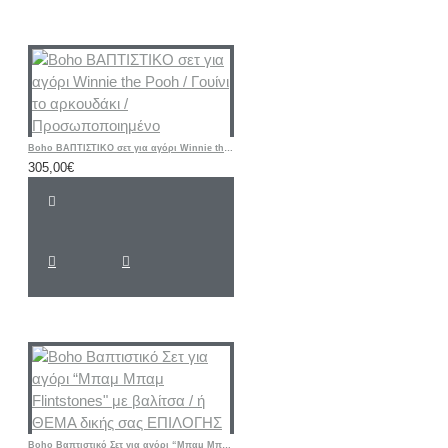
Boho ΒΑΠΤΙΣΤΙΚΟ σετ για αγόρι Winnie the Pooh / Γουίνι το αρκουδάκι / Προσωποποιημένο
305,00€
Boho Βαπτιστικό Σετ για αγόρι “Μπαμ Μπαμ Flintstones" με βαλίτσα / ή ΘΕΜΑ δικής σας ΕΠΙΛΟΓΗΣ