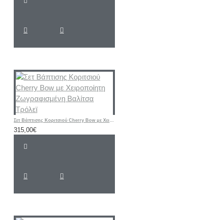
Σετ Βάπτισης Κοριτσιού Cherry Bow με Χειροποίητη Ζωγραφισμένη Βαλίτσα Τρόλεϊ
315,00€