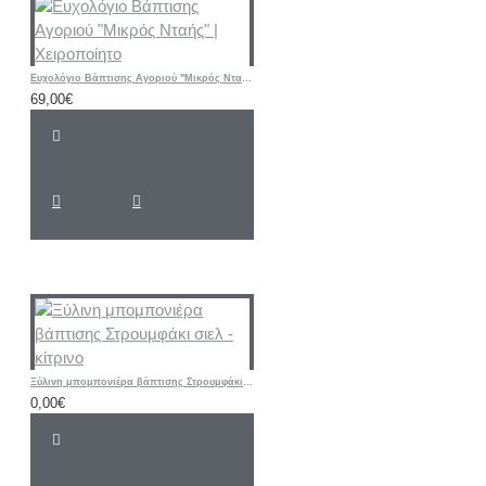
Ευχολόγιο Βάπτισης Αγοριού "Μικρός Νταής" | Χειροποίητο
69,00€
Ξύλινη μπομπονιέρα βάπτισης Στρουμφάκι σιελ - κίτρινο
0,00€