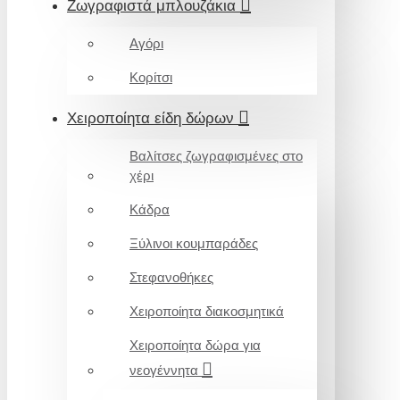
Ζωγραφιστά μπλουζάκια
Αγόρι
Κορίτσι
Χειροποίητα είδη δώρων
Βαλίτσες ζωγραφισμένες στο
χέρι
Κάδρα
Ξύλινοι κουμπαράδες
Στεφανοθήκες
Χειροποίητα διακοσμητικά
Χειροποίητα δώρα για
νεογέννητα