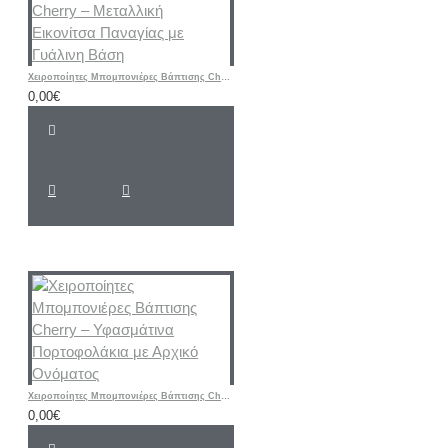
Χειροποίητες Μπομπονιέρες Βάπτισης Cherry – Μεταλλική Εικονίτσα Παναγίας με Γυάλινη Βάση
0,00€
Χειροποίητες Μπομπονιέρες Βάπτισης Cherry – Υφασμάτινα Πορτοφολάκια με Αρχικό Ονόματος
0,00€