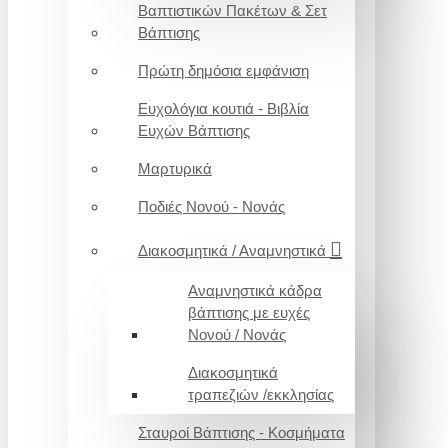
Βαπτιστικών Πακέτων & Σετ
Βάπτισης
Πρώτη δημόσια εμφάνιση
Ευχολόγια κουτιά - Βιβλία
Ευχών Βάπτισης
Μαρτυρικά
Ποδιές Νονού - Νονάς
Διακοσμητικά / Αναμνηστικά
Αναμνηστικά κάδρα
βάπτισης με ευχές
Νονού / Νονάς
Διακοσμητικά
τραπεζιών /εκκλησίας
Σταυροί Βάπτισης - Κοσμήματα