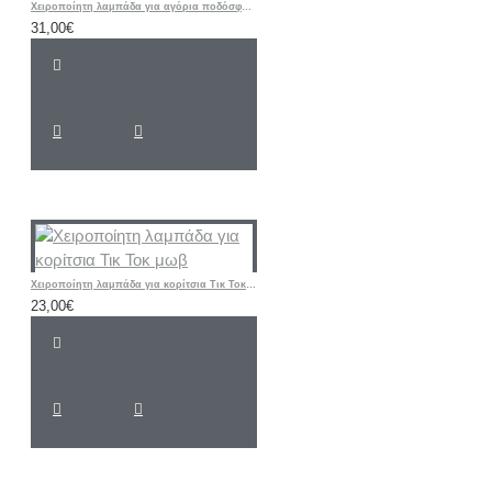
Χειροποίητη λαμπάδα για αγόρια ποδόσφαιρο -φανέλα ΑΕΚ με όνομα και νούμερο
31,00€
Χειροποίητη λαμπάδα για κορίτσια Τικ Τοκ μωβ
23,00€