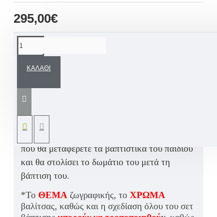
295,00€
ΠΕΡΙΓΡΑΦΉ
ΚΑΛΆΘΙ
Σετ βάπτισης για αγόρι με βαλίτσα
ζωγραφισμένη εξ ολοκλήρου στο χέρι από
εμάς, σε θέμα το αεροπλάνο, αερόστατο και
τα ταξίδια και όνομα παιδιού ή σε ΘΕΜΑ
δικής σας επιλογής. Μία βαλίτσα τροχήλατη
που θα μεταφέρετε τα βαπτιστικά του παιδιού
και θα στολίσει το δωμάτιο του μετά τη
βάπτιση του.
*Το
ΘΕΜΑ
ζωγραφικής, το
ΧΡΩΜΑ
βαλίτσας, καθώς και η σχεδίαση όλου του σετ