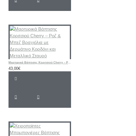
Μαρτυρικά Βάπτισης Κοριτσιού Cherry – Ροζ & Μπεζ Βραχιόλια με Δερμάτινο Κορδόνι και Μεταλλικό Σταυρό
43,00€