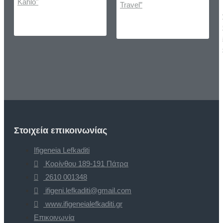
Στοιχεία επικοινωνίας
Ifigeneia Lefkaditi
Κορίνθου 189-191 Πάτρα
2610 001348
ifigeni.lefkaditi@gmail.com
www.ifigeneialefkaditi.gr
Επικοινωνία