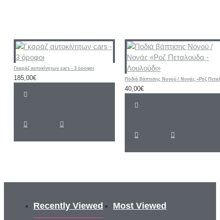
Γκαράζ αυτοκίνητων cars - 3 όροφοι
185,00€
40,00€
Recently Viewed
Most Viewed