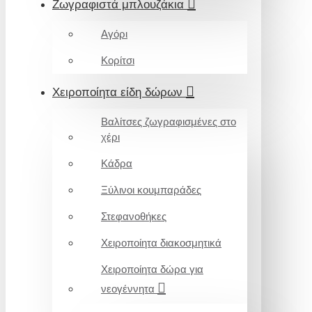
Ζωγραφιστά μπλουζάκια
Αγόρι
Κορίτσι
Χειροποίητα είδη δώρων
Βαλίτσες ζωγραφισμένες στο
χέρι
Κάδρα
Ξύλινοι κουμπαράδες
Στεφανοθήκες
Χειροποίητα διακοσμητικά
Χειροποίητα δώρα για
νεογέννητα