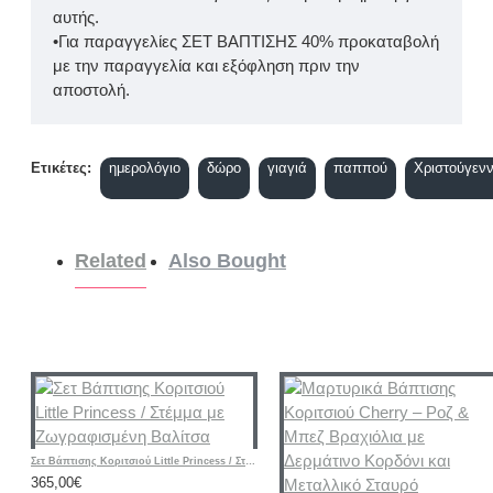
αυτής.
•Για παραγγελίες ΣΕΤ ΒΑΠΤΙΣΗΣ 40% προκαταβολή
με την παραγγελία και εξόφληση πριν την
αποστολή.
Ετικέτες:
ημερολόγιο
δώρο
γιαγιά
παππού
Χριστούγεν
Related
Also Bought
Σετ Βάπτισης Κοριτσιού Little Princess / Στέμμα με Ζωγραφισμένη Βαλίτσα
365,00€