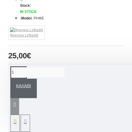
Stock:
IN STOCK
Model:
ΡΗΦΕ
Ifigeneia Lefkaditi
25,00€
ΠΕΡΙΓΡΑΦΉ
ΚΑΛΆΘΙ
Ευχηθείτε ότι καλύτερο στα
αγαπημένα σας πρόσωπα για την Νέα
Χρονιά. Προσωποποιημένο
ημερολόγιο… ξύλινο χειροποίητο ρόδι