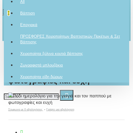
All
0 προϊόν(τα) - 0,00€
2610001348
Βάπτιση
0
Το καλάθι αγορών είναι άδειο!
Εποχιακά
Ρωτήστε μας
Για το προϊόν
ΠΡΟΣΦΟΡΕΣ Χειροποίητων Βαπτιστικών Πακέτων & Σετ
Βάπτισης
Χειροποίητα ξύλινα κουτιά βάπτισης
Ρόδι ημερολόγιο για την γιαγιά
Ζωγραφιστά μπλουζάκια
και τον παππού με
Χειροποίητα είδη δώρων
φωτογραφίες και ευχή
Σύμφωνα με 0 αξιολογήσεις.
-
Γράψτε μια αξιολόγηση