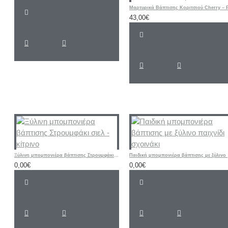
43,00€
Ξύλινη μπομπονιέρα βάπτισης Στρουμφάκι σιελ - κίτρινο
Παιδικ
0,00€
0,00€