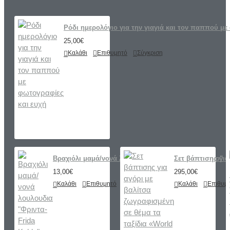
Ρόδι ημερολόγιο για την γιαγιά και τον παππού με
25,00€
Καλάθι
Επιθυμητό
Σύγκριση
Βραχιόλι μαμά/νονά λουλουδια "Φριντα-Frida Kahlo"
Σετ βάπτισης για
13,00€
295,00€
Καλάθι
Επιθυμητό
Σύγκριση
Καλάθι
Επιθυμ