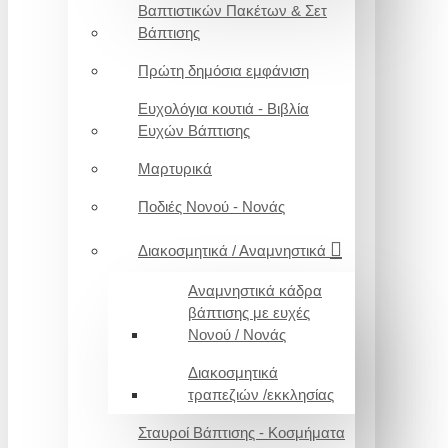
Βαπτιστικών Πακέτων & Σετ
Βάπτισης
Πρώτη δημόσια εμφάνιση
Ευχολόγια κουτιά - Βιβλία
Ευχών Βάπτισης
Μαρτυρικά
Ποδιές Νονού - Νονάς
Διακοσμητικά / Αναμνηστικά
Αναμνηστικά κάδρα
βάπτισης με ευχές
Νονού / Νονάς
Διακοσμητικά
τραπεζιών /εκκλησίας
Σταυροί Βάπτισης - Κοσμήματα