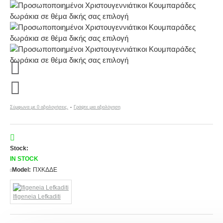
Σύμφωνα με 0 αξιολογήσεις.
-
Γράψτε μια αξιολόγηση
Stock:
IN STOCK
Model:
ΠΧΚΔΔΕ
Ifigeneia Lefkaditi