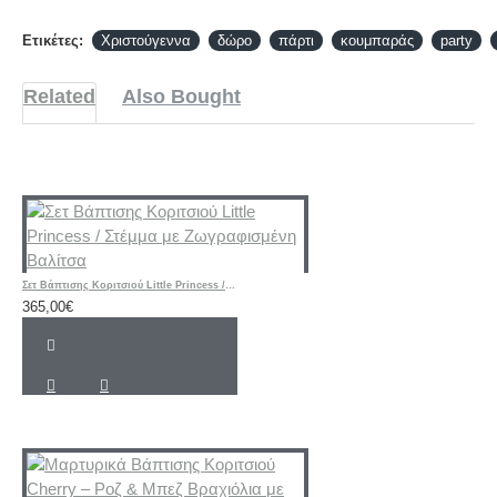
Ετικέτες:
Χριστούγεννα
δώρο
πάρτι
κουμπαράς
party
Related
Also Bought
Σετ Βάπτισης Κοριτσιού Little Princess / Στέμμα με Ζωγραφισμένη Βαλίτσα
365,00€