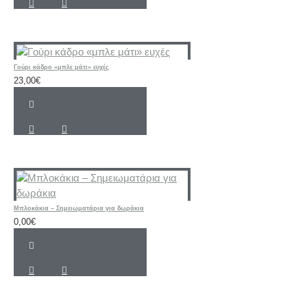
Γούρι κάδρο «μπλε μάτι» ευχές
23,00€
Μπλοκάκια – Σημειωματάρια για δωράκια
0,00€