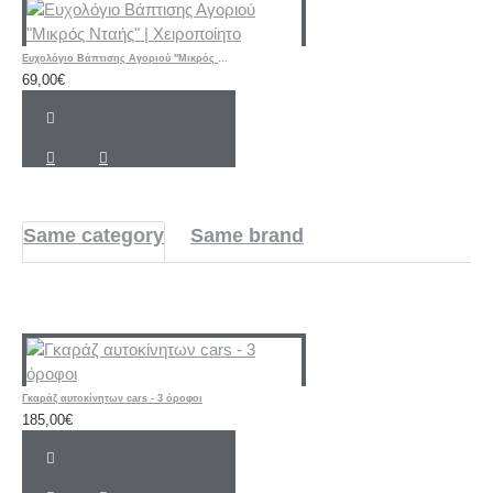
Ευχολόγιο Βάπτισης Αγοριού "Μικρός Νταής" | Χειροποίητο
69,00€
Same category
Same brand
Γκαράζ αυτοκίνητων cars - 3 όροφοι
185,00€