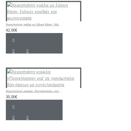
Χειροποίητη γυάλα με ξύλινη βάση, ξύλινες καρδιές και φωτογραφία
42,00€
Χειροποίητη κούκλα «Πριγκίπισσα» ροζ σε χιονόμπαλα δύο όψεων με ευχές/ονόματα
35,00€