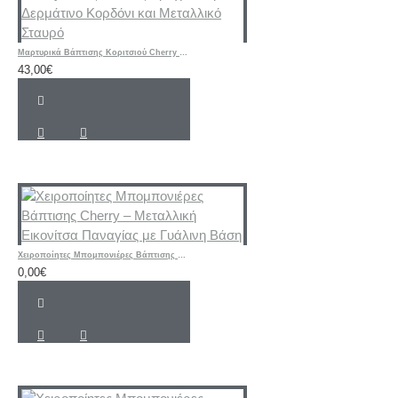
Μαρτυρικά Βάπτισης Κοριτσιού Cherry – Ροζ & Μπεζ Βραχιόλια με Δερμάτινο Κορδόνι και Μεταλλικό Σταυρό
43,00€
Χειροποίητες Μπομπονιέρες Βάπτισης Cherry – Μεταλλική Εικονίτσα Παναγίας με Γυάλινη Βάση
0,00€