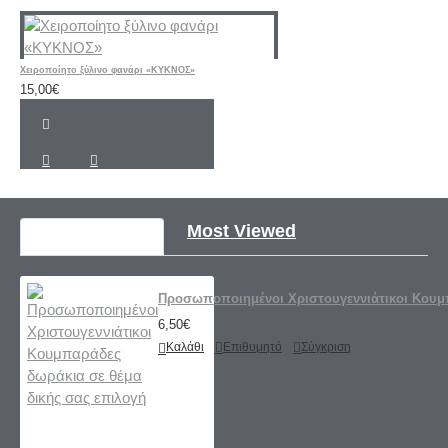
Χειροποίητο ξύλινο φανάρι «ΚΥΚΝΟΣ»
15,00€
Recently Viewed
Most Viewed
Προσωποποιημένοι Χριστουγεννιάτικοι Κουμπ
6,50€
Καλάθι
Επιθυμητό
Σύγκριση