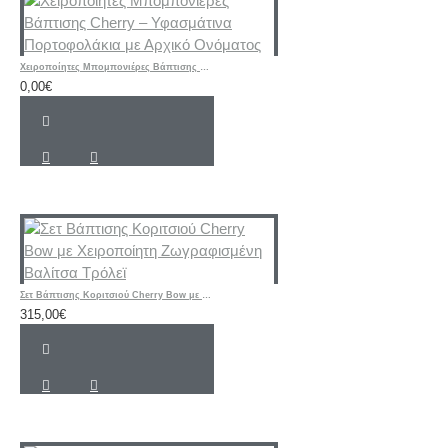
Χειροποίητες Μπομπονιέρες Βάπτισης Cherry – Υφασμάτινα Πορτοφολάκια με Αρχικό Ονόματος
0,00€
Σετ Βάπτισης Κοριτσιού Cherry Bow με Χειροποίητη Ζωγραφισμένη Βαλίτσα Τρόλεϊ
315,00€