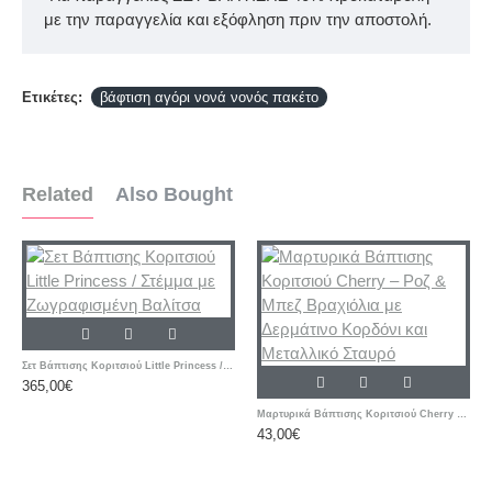
με την παραγγελία και εξόφληση πριν την αποστολή.
Ετικέτες:
βάφτιση αγόρι νονά νονός πακέτο
Related
Also Bought
Σετ Βάπτισης Κοριτσιού Little Princess / Στέμμα με Ζωγραφισμένη Βαλίτσα
365,00€
Μαρτυρικά Βάπτισης Κοριτσιού Cherry – Ροζ & Μπεζ Βραχιόλια με Δερμάτινο Κορδόνι και Μεταλλικό Σταυρό
43,00€