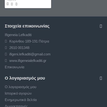
Στοιχεία επικοινωνίας
Ifigeneia Lefkaditi
Κορίνθου 189-191 Πάτρα
2610 001348
ifigeni.lefkaditi@gmail.com
www.ifigeneialefkaditi.gr
Επικοινωνία
Ο λογαριασμός μου
Ο λογαριασμός μου
Ιστορικό αγορών
Ενημερωτικά δελτία
Δωροεπιταγές