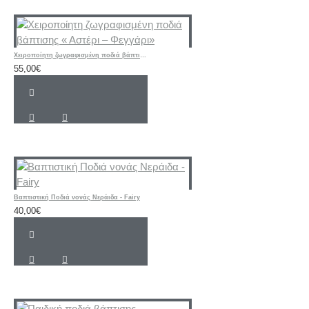
Χειροποίητη ζωγραφισμένη ποδιά βάπτισης « Αστέρι – Φεγγάρι»
55,00€
Βαπτιστική Ποδιά νονάς Νεράιδα - Fairy
40,00€