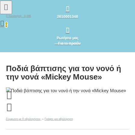
2610001348
0 προϊόν(τα) - 0,00€
0
Ρωτήστε μας
Για το προϊόν
Ποδιά βάπτισης για τον νονό ή
την νονά «Mickey Mouse»
Σύμφωνα με 0 αξιολογήσεις.
-
Γράψτε μια αξιολόγηση