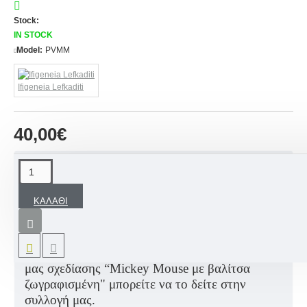
Stock:
IN STOCK
Model:
PVMM
Ifigeneia Lefkaditi
40,00€
ΠΕΡΙΓΡΑΦΉ
ΚΑΛΆΘΙ
Χειροποίητη Ποδιά βάπτισης ζωγραφισμένη στο
χέρι βασισμένη σε ανάλογο Σετ Βάπτισης δικής
μας σχεδίασης “
Mickey
Mouse
με βαλίτσα
ζωγραφισμένη" μπορείτε να το δείτε στην
συλλογή μας.