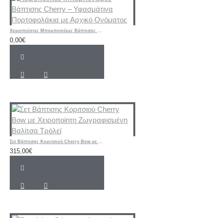
Χειροποίητες Μπομπονιέρες Βάπτισης Cherry – Υφασμάτινα Πορτοφολάκια με Αρχικό Ονόματος
0,00€
Σετ Βάπτισης Κοριτσιού Cherry Bow με Χειροποίητη Ζωγραφισμένη Βαλίτσα Τρόλεϊ
315,00€