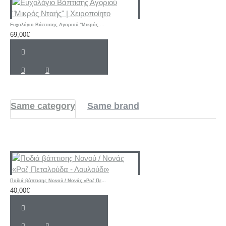
Ευχολόγιο Βάπτισης Αγοριού "Μικρός Νταής" | Χειροποίητο
69,00€
Same category
Same brand
Ποδιά βάπτισης Νονού / Νονάς «Ροζ Πεταλούδα - Λουλούδι»
40,00€