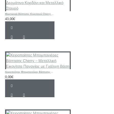
Μαρτυρικά Βάπτισης Κοριτσιού Cherry – Ροζ & Μπεζ Βραχιόλια με Δερμάτινο Κορδόνι και Μεταλλικό Σταυρό
43,00€
Χειροποίητες Μπομπονιέρες Βάπτισης Cherry – Μεταλλική Εικονίτσα Παναγίας με Γυάλινη Βάση
0,00€