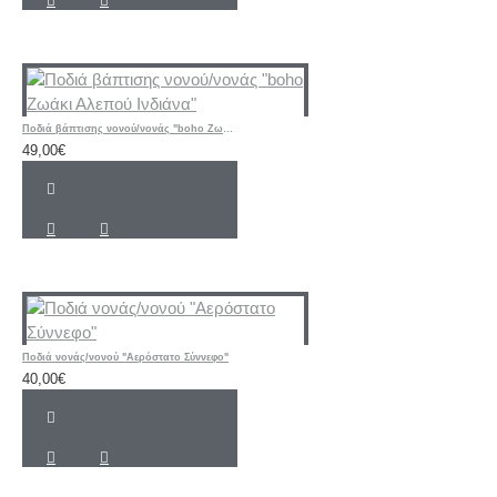
Ποδιά βάπτισης νονού/νονάς "boho Ζωάκι Αλεπού Ινδιάνα"
49,00€
Ποδιά νονάς/νονού "Αερόστατο Σύννεφο"
40,00€