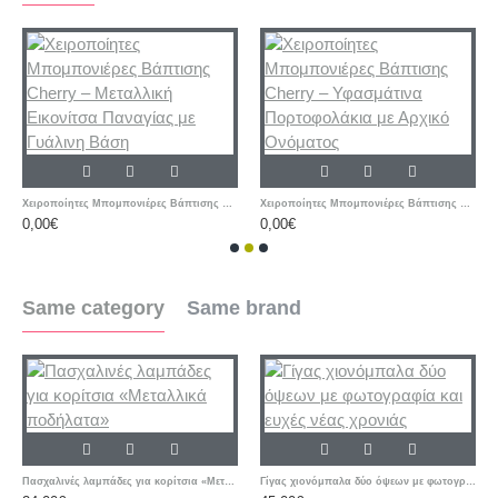
Χειροποίητες Μπομπονιέρες Βάπτισης Cherry – Μεταλλική Εικονίτσα Παναγίας με Γυάλινη Βάση
Χειροποίητες Μπομπονιέρες Βάπτισης Cherry – Υφασμάτινα Πορτοφολάκια με Αρχικό Ονόματος
0,00€
0,00€
Same category
Same brand
Πασχαλινές λαμπάδες για κορίτσια «Μεταλλικά ποδήλατα»
Γίγας χιονόμπαλα δύο όψεων με φωτογραφία και ευχές νέας χρονιάς