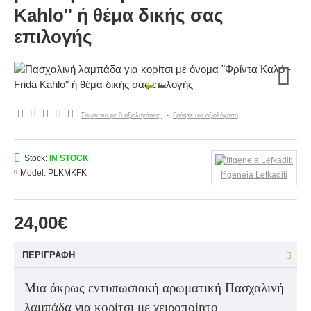
Kahlo" ή θέμα δικής σας
επιλογής
Σύμφωνα με 0 αξιολογήσεις.
-
Γράψτε μια αξιολόγηση
Stock:
IN STOCK
Model:
PLKMKFK
Ifigeneia Lefkaditi
24,00€
ΠΕΡΙΓΡΑΦΉ
Μια άκρως εντυπωσιακή αρωματική Πασχαλινή
λαμπάδα για κορίτσι με χειροποίητο