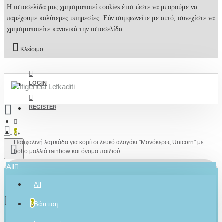
Η ιστοσελίδα μας χρησιμοποιεί cookies έτσι ώστε να μπορούμε να
παρέχουμε καλύτερες υπηρεσίες. Εάν συμφωνείτε με αυτό, συνεχίστε να
χρησιμοποιείτε κανονικά την ιστοσελίδα.
Κλείσιμο
LOGIN
REGISTER
0
Πασχαλινή λαμπάδα για κορίτσι λευκό αλογάκι "Μονόκερος Unicorn" με
boho μαλλιά rainbow και όνομα παιδιού
All
All
0 προϊόν(τα) - 0,00€
2610001348
0
Βάπτιση