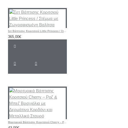
Σετ Βάπτισης Κοριτσιού Little Princess / Στέμμα με Ζωγραφισμένη Βαλίτσα
365,00€
Μαρτυρικά Βάπτισης Κοριτσιού Cherry – Ροζ & Μπεζ Βραχιόλια με Δερμάτινο Κορδόνι και Μεταλλικό Σταυρό
43,00€