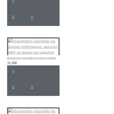
Χειροποίητη λαμπάδα για αγόρια ποδόσφαιρο -φανέλα ΑΕΚ με όνομα και νούμερο
31,00€