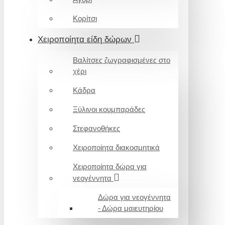
Κορίτσι
Χειροποίητα είδη δώρων
Βαλίτσες ζωγραφισμένες στο
χέρι
Κάδρα
Ξύλινοι κουμπαράδες
Στεφανοθήκες
Χειροποίητα διακοσμητικά
Χειροποίητα δώρα για
νεογέννητα
Δώρα για νεογέννητα
- Δώρα μαιευτηρίου