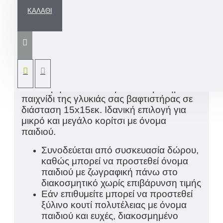
ΚΑΛΆΘΙ
Χειροποίητη αρωματική πασχαλινή
λαμπάδα για κορίτσι με λευκό αλογάκι
Μονόκερο με μαλλιά ουράνιο τόξο, σε
έναν άκρως εντυπωσιακό και μοναδικό
σχεδιασμό από εμάς στο χέρι. Ένα
μοναδικό και ποιοτικό κρεμαστό
διακοσμητικό που θα γίνει το αγαπημένο
παιχνίδι της γλυκιάς σας βαφτιστήρας σε
διάσταση 15x15εκ. Ιδανική επιλογή για
μικρό και μεγάλο κορίτσι με όνομα
παιδιού.
Συνοδεύεται από συσκευασία δώρου,
καθώς μπορεί να προστεθεί όνομα
παιδιού με ζωγραφική πάνω στο
διακοσμητικό χωρίς επιβάρυνση τιμής
Εάν επιθυμείτε μπορεί να προστεθεί
ξύλινο κουτί πολυτέλειας με όνομα
παιδιού και ευχές, διακοσμημένο