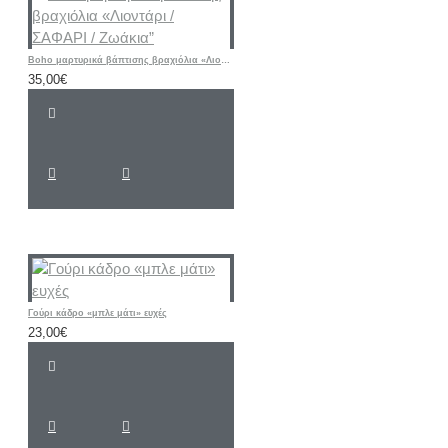
Boho μαρτυρικά βάπτισης βραχιόλια «Λιοντάρι / ΣΑΦΑΡΙ / Ζωάκια”
35,00€
Γούρι κάδρο «μπλε μάτι» ευχές
23,00€