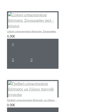
Ξύλινη μπομπονιέρα βάπτισης Στρουμφάκι σιελ - κίτρινο
0,00€
Παιδική μπομπονιέρα βάπτισης με ξύλινο παιχνίδι σχοινάκι
0,00€