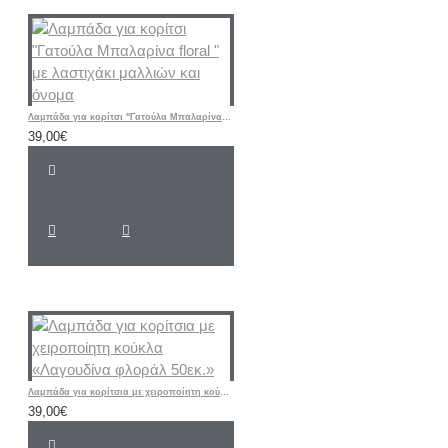
Λαμπάδα για κορίτσι "Γατούλα Μπαλαρίνα floral " με λαστιχάκι μαλλιών και όνομα
39,00€
Λαμπάδα για κορίτσια με χειροποίητη κούκλα «Λαγουδίνα φλοράλ 50εκ.»
39,00€