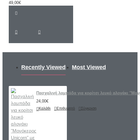
49,00€
Recently Viewed
Most Viewed
Πασχαλινή λαμπάδα για κορίτσι λευκό αλογάκι "Μον
24,00€
Καλάθι
Επιθυμητό
Σύγκριση