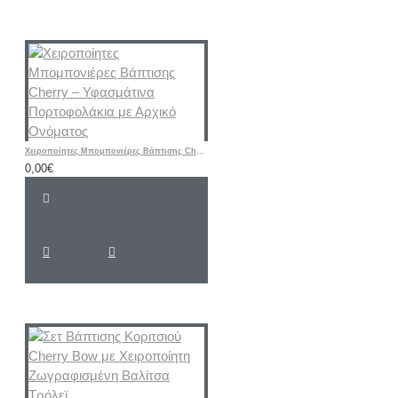
Χειροποίητες Μπομπονιέρες Βάπτισης Cherry – Υφασμάτινα Πορτοφολάκια με Αρχικό Ονόματος
0,00€