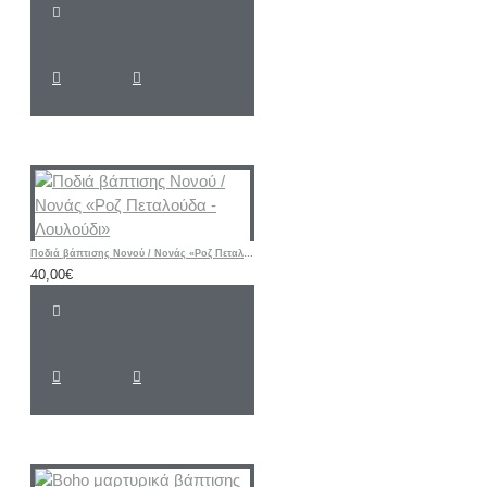
Ποδιά βάπτισης Νονού / Νονάς «Ροζ Πεταλούδα - Λουλούδι»
40,00€