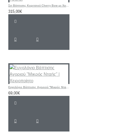
Σετ Βάπτισης Κοριτσιού Cherry Bow με Χειροποίητη Ζωγραφισμένη Βαλίτσα Τρόλεϊ
315,00€
Ευχολόγιο Βάπτισης Αγοριού "Μικρός Νταής" | Χειροποίητο
69,00€