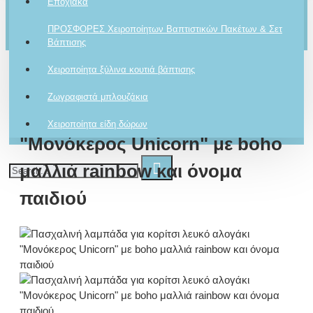
Εποχιακά
Το καλάθι αγορών είναι άδειο!
Ρωτήστε μας
ΠΡΟΣΦΟΡΕΣ Χειροποίητων Βαπτιστικών Πακέτων & Σετ
Για το προϊόν
Βάπτισης
Χειροποίητα ξύλινα κουτιά βάπτισης
Πασχαλινή λαμπάδα για
Ζωγραφιστά μπλουζάκια
κορίτσι λευκό αλογάκι
Χειροποίητα είδη δώρων
"Μονόκερος Unicorn" με boho
μαλλιά rainbow και όνομα
παιδιού