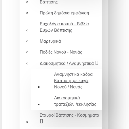
Βάπτισης
Πρώτη δημόσια εμφάνιση
Ευχολόγια κουτιά - Βιβλία
Ευχών Βάπτισης
Μαρτυρικά
Ποδιές Νονού - Νονάς
Διακοσμητικά / Αναμνηστικά
Αναμνηστικά κάδρα
βάπτισης με ευχές
Νονού / Νονάς
Διακοσμητικά
τραπεζιών /εκκλησίας
Σταυροί Βάπτισης - Κοσμήματα