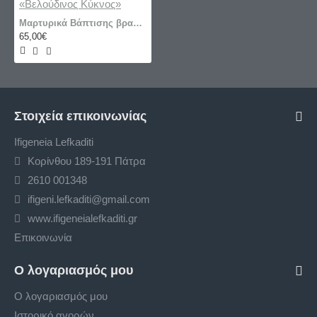
Μαρτυρικά Βάπτισης βραχιόλια φυλαχτά «Βελούδινος Κύκνος»
65,00€
Στοιχεία επικοινωνίας
Ifigeneia Lefkaditi
Κορίνθου 189-191 Πάτρα
2610 001348
ifigeni.lefkaditi@gmail.com
www.ifigeneialefkaditi.gr
Επικοινωνία
Ο λογαριασμός μου
Ο λογαριασμός μου
Ιστορικό αγορών