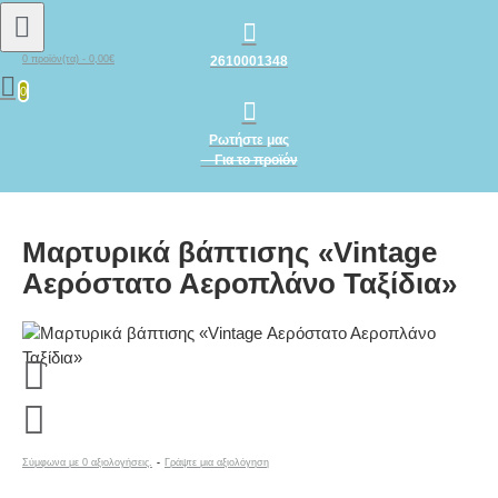
2610001348
0 προϊόν(τα) - 0,00€
0
Ρωτήστε μας
Για το προϊόν
Μαρτυρικά βάπτισης «Vintage
Αερόστατο Αεροπλάνο Ταξίδια»
Σύμφωνα με 0 αξιολογήσεις.
-
Γράψτε μια αξιολόγηση