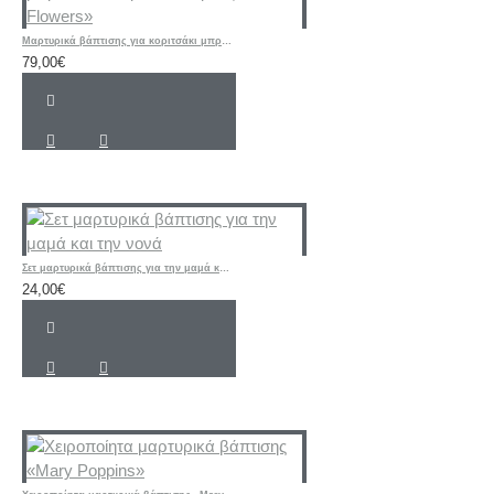
Μαρτυρικά βάπτισης για κοριτσάκι μπρελόκ Αστέρι από πέρλες «Boho Flowers»
79,00€
Σετ μαρτυρικά βάπτισης για την μαμά και την νονά
24,00€