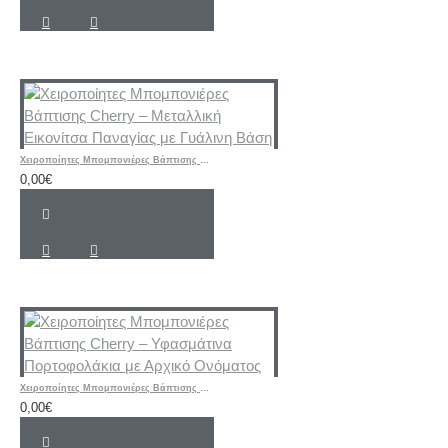
Χειροποίητες Μπομπονιέρες Βάπτισης Cherry – Μεταλλική Εικονίτσα Παναγίας με Γυάλινη Βάση
0,00€
Χειροποίητες Μπομπονιέρες Βάπτισης Cherry – Υφασμάτινα Πορτοφολάκια με Αρχικό Ονόματος
0,00€