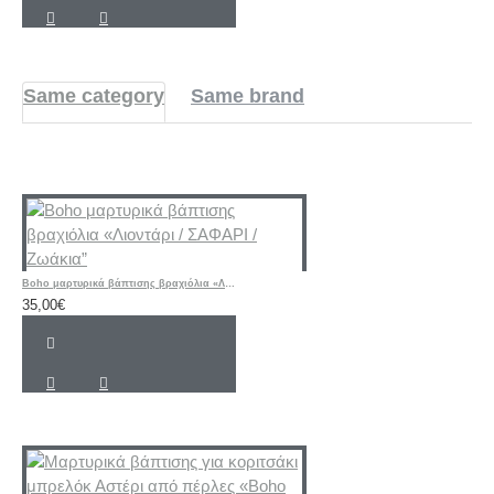
Same category
Same brand
Boho μαρτυρικά βάπτισης βραχιόλια «Λιοντάρι / ΣΑΦΑΡΙ / Ζωάκια”
35,00€