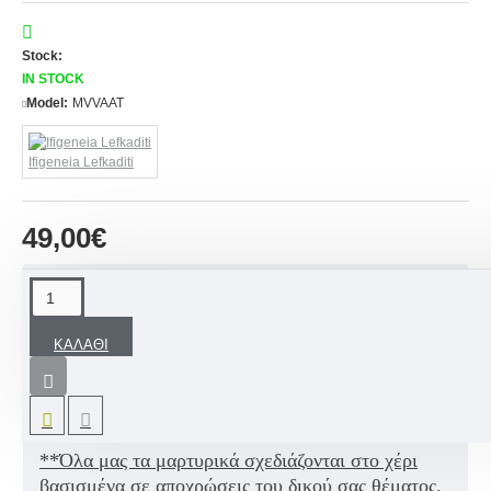
Stock:
IN STOCK
Model:
MVVAAT
Ifigeneia Lefkaditi
49,00€
ΠΕΡΙΓΡΑΦΉ
ΚΑΛΆΘΙ
Μαρτυρικά βάπτισης βραχιόλια και μπεγλέρια με
δερμάτινα σχοινιά, ξύλινες χάντρες και μεταλλικά
σταυρουδάκια.
**Όλα μας τα μαρτυρικά σχεδιάζονται στο χέρι
βασισμένα σε αποχρώσεις του δικού σας θέματος.