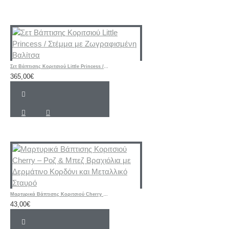
Σετ Βάπτισης Κοριτσιού Little Princess / Στέμμα με Ζωγραφισμένη Βαλίτσα
365,00€
Μαρτυρικά Βάπτισης Κοριτσιού Cherry – Ροζ & Μπεζ Βραχιόλια με Δερμάτινο Κορδόνι και Μεταλλικό Σταυρό
43,00€