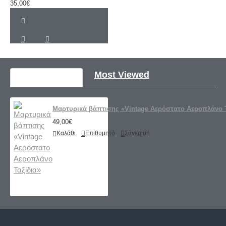
35,00€
Recently Viewed
Most Viewed
Μαρτυρικά βάπτισης «Vintage Αερόστατο Αεροπλάνο Τ
49,00€
Καλάθι
Επιθυμητό
Σύγκριση