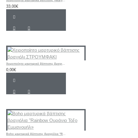
Χειροποίητα μαρτυρικά βάπτισης «Mary Poppins»
33,00€
Χειροποίητο μαρτυρικό βάπτισης βραχιόλι ΣΤΡΟΥΜΦΑΚΙ
0,00€
Boho μαρτυρικά βάπτισης βραχιόλια "Rainbow Ουράνιο Τόξο Εμμανουήλ»