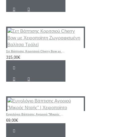
Σετ Βάπτισης Κοριτσιού Cherry Bow με Χειροποίητη Ζωγραφισμένη Βαλίτσα Τρόλεϊ
315,00€
Ευχολόγιο Βάπτισης Αγοριού "Μικρός Νταής" | Χειροποίητο
69,00€