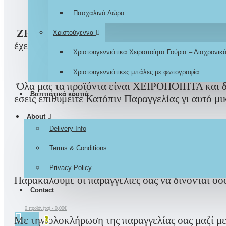
Πασχαλινά Δώρα
ΖΗΤΗΣΤΕ μας
… να
ΣΧΕΔΙΑΖΟΥΜΕ
και το
Χριστούγεννα
έχετε ονειρευτεί
Χριστουγεννιάτικα Χειροποίητα Γούρια – Διαχρονι
Χριστουγεννιάτικες μπάλες με φωτογραφία
Όλα μας τα προϊόντα είναι ΧΕΙΡΟΠΟΙΗΤΑ και δημ
Βαπτιστικά κουτιά
εσείς επιθυμείτε Κατόπιν Παραγγελίας γι αυτό μι
About
Delivery Info
Ο χρόνος ετοι
Terms & Conditions
Privacy Policy
Παρακαλούμε οι παραγγελίες σας να δίνονται όσ
Contact
0 προϊόν(τα) - 0,00€
Με την ολοκλήρωση της παραγγελίας σας μαζί με 
0