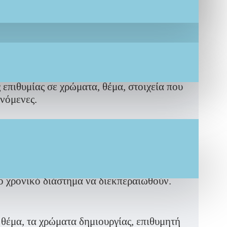
σης #IF.Lefkaditi έτσι όπως εσείς το
επιθυμίας σε χρώματα, θέμα, στοιχεία που
ενόμενες.
γασίας μας
ο χρονικό διάστημα να διεκπεραιωθούν.
 θέμα, τα χρώματα δημιουργίας, επιθυμητή