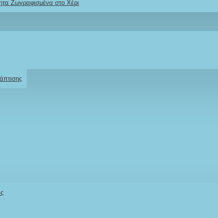
ητα Ζωγραφισμένα στο Χέρι
Ρωτήστε μας
Για το προϊόν
άπτισης
"Μηχανή / Moto
Stock:
άς
IN STOCK
Model:
MVBMC