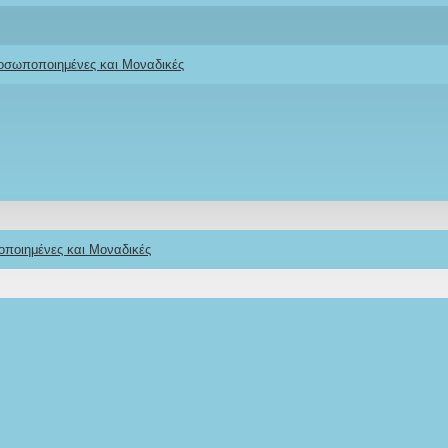
Ifigeneia Lefkaditi
ροσωποποιημένες και Μοναδικές
οποιημένες και Μοναδικές