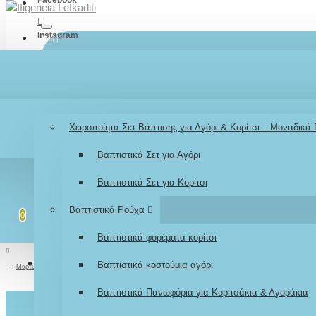
Instagram
All
TikTok
Menu
Λογαριασμός
Σύνδεση / Εγγραφή
Youtube
Βάπτιση
Χειροποίητα Σετ Βάπτισης για Αγόρι & Κορίτσι – Μοναδικά
LOGIN
Βαπτιστικά Σετ για Αγόρι
REGISTER
Βαπτιστικά Σετ για Κορίτσι
Λίστα επιθυμιών
Επεξεργασία Λίστας
Βαπτιστικά Ρούχα
0
0
Βαπτιστικά φορέματα κορίτσι
Σύγκριση
Σύγκριση Προϊόντων
Βαπτιστικά κοστούμια αγόρι
0
Μαρτυρικά βάπτισης μπεγλέρια "Μηχανή / Moto Cross"
Βαπτιστικά Πανωφόρια για Κοριτσάκια & Αγοράκια