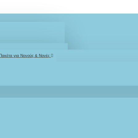
 Πακέτα για Νονούς & Νονές
2610001348