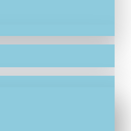
αυρουδάκια σε αποχρώσεις φυσικό, μπεζ,
γκεκριμένα έχουν σχεδιαστεί βάση του
 μας συνοδεύονται από συσκευασία
 ΕΚΠΤΩΣΗ. (Επικοινωνήστε μαζί μας)
μας δημιουργία IF.Lefkaditi