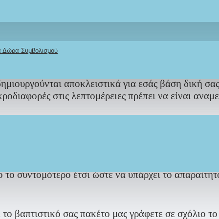
ΔΙΚΟ
σας
ΘΕΜΑ
στο όμορφο Παραμυθένιο Σετ Βάπτι
κά Δώρα Συμβολισμού
ιουργούνται αποκλειστικά για εσάς βάση δική σας 
κροδιαφορές στις λεπτομέρειες πρέπει να είναι αναμ
μασίας τους διαφέρει ανάλογα τον φόρτο ερ
ο το συντομότερο έτσι ώστε να υπάρχει το απαραίτητ
το βαπτιστικό σας πακέτο μας γράφετε σε σχόλιο το