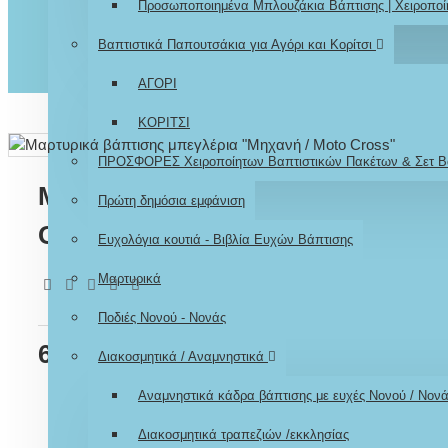
Προσωποποιημένα Μπλουζάκια Βάπτισης | Χειροποί
Βαπτιστικά Παπουτσάκια για Αγόρι και Κορίτσι
ΑΓΟΡΙ
ΚΟΡΙΤΣΙ
ΠΡΟΣΦΟΡΕΣ Χειροποίητων Βαπτιστικών Πακέτων & Σετ Β
Μαρτυρικά βάπτισης μπεγλέρια 
Πρώτη δημόσια εμφάνιση
Cross"
Ευχολόγια κουτιά - Βιβλία Ευχών Βάπτισης
Μαρτυρικά
Σύμφωνα με 0 αξιολογήσεις.
-
Γράψτε μια αξιολόγηση
Ποδιές Νονού - Νονάς
69,00€
Διακοσμητικά / Αναμνηστικά
Αναμνηστικά κάδρα βάπτισης με ευχές Νονού / Νον
Διακοσμητικά τραπεζιών /εκκλησίας