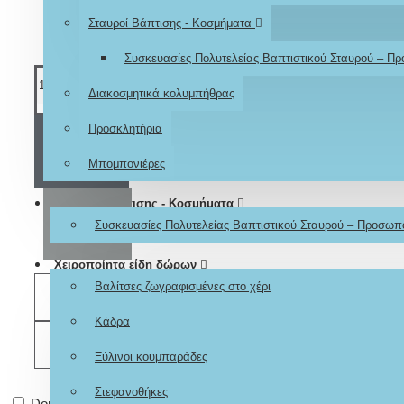
Σταυροί Βάπτισης - Κοσμήματα
Συσκευασίες Πολυτελείας Βαπτιστικού Σταυρού – Π
Διακοσμητικά κολυμπήθρας
Προσκλητήρια
ΚΑΛΆΘΙ
Μπομπονιέρες
Σταυροί Βάπτισης - Κοσμήματα
ΑΓΟΡΆ
Συσκευασίες Πολυτελείας Βαπτιστικού Σταυρού – Προσωπ
Χειροποίητα είδη δώρων
Βαλίτσες ζωγραφισμένες στο χέρι
ΕΠΙΘΥΜΗΤΌ
Κάδρα
ΣΎΓΚΡΙΣΗ
Ξύλινοι κουμπαράδες
Στεφανοθήκες
Don't show again.