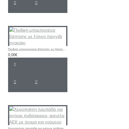
Παιδική μπομπονιέρα βάπτισης με ξύλινο παιχνίδι σχοινάκι
0,00€
Χειροποίητη λαμπάδα για αγόρια ποδόσφαιρο -φανέλα ΑΕΚ με όνομα και νούμερο