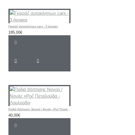
Γκαράζ αυτοκίνητων cars - 3 όροφοι
185,00€
Ποδιά βάπτισης Νονού / Νονάς «Ροζ Πεταλούδα - Λουλούδι»
40,00€