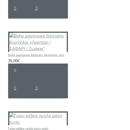
Boho μαρτυρικά βάπτισης βραχιόλια «Λιοντάρι / ΣΑΦΑΡΙ / Ζωάκια”
35,00€
Γούρι κάδρο «μπλε μάτι» ευχές