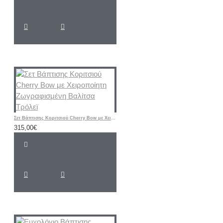
Σετ Βάπτισης Κοριτσιού Cherry Bow με Χειροποίητη Ζωγραφισμένη Βαλίτσα Τρόλεϊ
315,00€