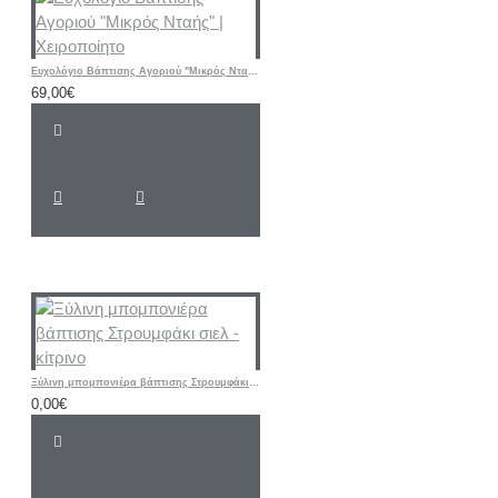
Ευχολόγιο Βάπτισης Αγοριού "Μικρός Νταής" | Χειροποίητο
69,00€
Ξύλινη μπομπονιέρα βάπτισης Στρουμφάκι σιελ - κίτρινο
0,00€