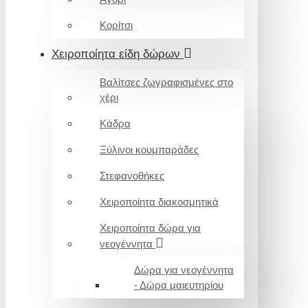
Κορίτσι
Χειροποίητα είδη δώρων
Βαλίτσες ζωγραφισμένες στο
χέρι
Κάδρα
Ξύλινοι κουμπαράδες
Στεφανοθήκες
Χειροποίητα διακοσμητικά
Χειροποίητα δώρα για
νεογέννητα
Δώρα για νεογέννητα
- Δώρα μαιευτηρίου