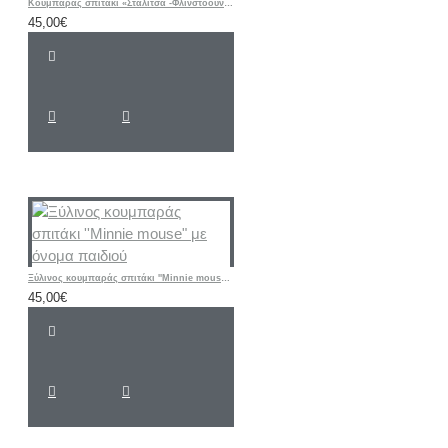
Κουμπαράς σπιτάκι «Σταλίτσα -Φλίνστοουνς»
45,00€
Ξύλινος κουμπαράς σπιτάκι ''Minnie mouse" με όνομα παιδιού
45,00€