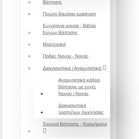
Βάπτισης
Πρώτη δημόσια εμφάνιση
Ευχολόγια κουτιά - Βιβλία
Ευχών Βάπτισης
Μαρτυρικά
Ποδιές Νονού - Νονάς
Διακοσμητικά / Αναμνηστικά
Αναμνηστικά κάδρα
βάπτισης με ευχές
Νονού / Νονάς
Διακοσμητικά
τραπεζιών /εκκλησίας
Σταυροί Βάπτισης - Κοσμήματα