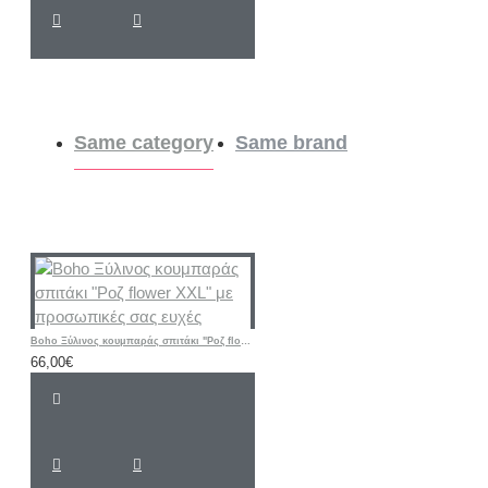
Same category
Same brand
Boho Ξύλινος κουμπαράς σπιτάκι "Ροζ flower XXL" με προσωπικές σας ευχές
66,00€