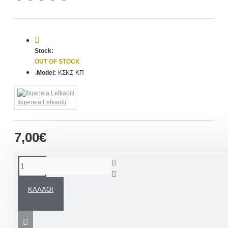
Stock:
OUT OF STOCK
Model:
ΚΣΚΣ-ΚΠ
Ifigeneia Lefkaditi
7,00€
ΠΕΡΙΓΡΑΦΉ
ΚΑΛΆΘΙ
Ξύλινο χειροποίητο ΣΠΙΤΑΚΙ ΚΟΥΜΠΑΡΑΣ με
προσωποποιημένη φωτογραφία ή θέμα καθώς και