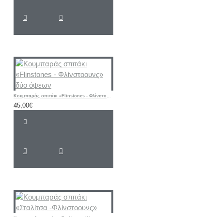
Κουμπαράς σπιτάκι «Flinstones - Φλίνστοουνς» δύο όψεων
45,00€