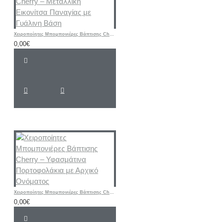
Χειροποίητες Μπομπονιέρες Βάπτισης Cherry – Μεταλλική Εικονίτσα Παναγίας με Γυάλινη Βάση
0,00€
Χειροποίητες Μπομπονιέρες Βάπτισης Cherry – Υφασμάτινα Πορτοφολάκια με Αρχικό Ονόματος
0,00€