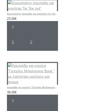
Χειροποίητη λαμπάδα για κορίτσια Τικ Τοκ ροζ
23,00€
Λαμπάδα για κορίτσι "Γατούλα Μπαλαρίνα floral " με λαστιχάκι μαλλιών και όνομα
39,00€