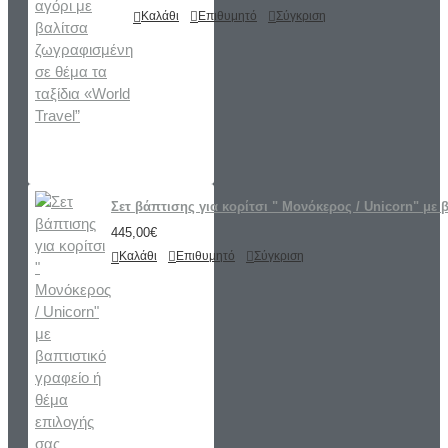
Καλάθι
Επιθυμητό
Σύγκριση
Σετ βάπτισης για κορίτσι " Μονόκερος / Unicorn" με 
445,00€
Καλάθι
Επιθυμητό
Σύγκριση