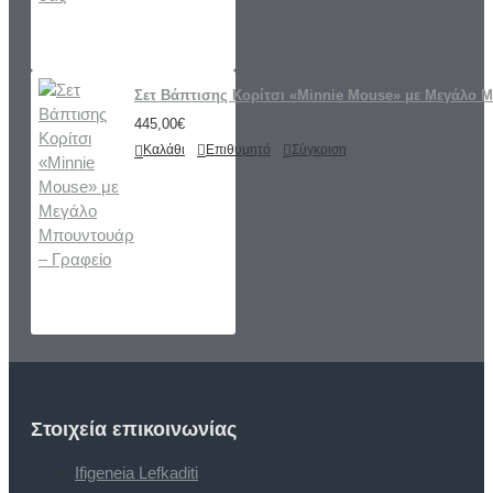
Σετ Βάπτισης Κορίτσι «Minnie Mouse» με Μεγάλο 
445,00€
Καλάθι
Επιθυμητό
Σύγκριση
Στοιχεία επικοινωνίας
Ifigeneia Lefkaditi