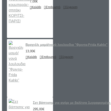
7,00€
Καλάθι
Επιθυμητό
Σύγκριση
Βραχιόλι μαμά/νονά λουλουδια "Φριντα-Frida Kahlo"
13,00€
Καλάθι
Επιθυμητό
Σύγκριση
Σετ βάπτισης για αγόρι με βαλίτσα ζωγραφισμένη 
295,00€