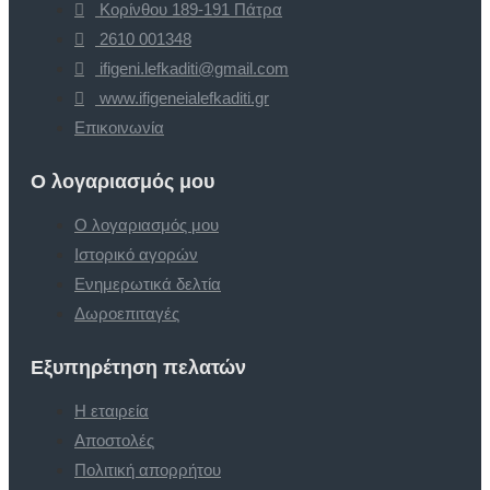
Κορίνθου 189-191 Πάτρα
2610 001348
ifigeni.lefkaditi@gmail.com
www.ifigeneialefkaditi.gr
Επικοινωνία
Ο λογαριασμός μου
Ο λογαριασμός μου
Ιστορικό αγορών
Ενημερωτικά δελτία
Δωροεπιταγές
Εξυπηρέτηση πελατών
Η εταιρεία
Αποστολές
Πολιτική απορρήτου