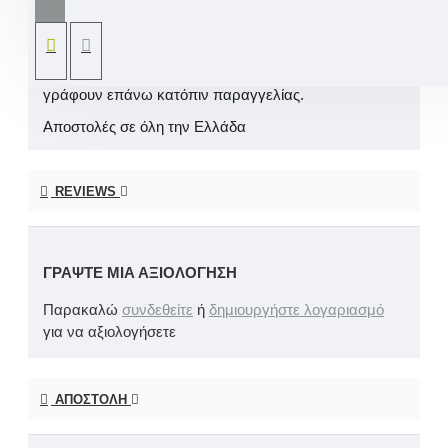
διάσταση δικής σας επιθυμίας
Όλα μας τα προϊόντα είναι χειροποίητα και
διαμορφώνονται ανάλογα με την δική σας επιθυμία σε
σχέδιο, χρώματα και στοιχείο όπου θέλετε να
γράφουν επάνω κατόπιν παραγγελίας.
Αποστολές σε όλη την Ελλάδα
REVIEWS
ΓΡΆΨΤΕ ΜΙΑ ΑΞΙΟΛΌΓΗΣΗ
Παρακαλώ
συνδεθείτε
ή
δημιουργήστε λογαριασμό
για να αξιολογήσετε
ΑΠΟΣΤΟΛΉ