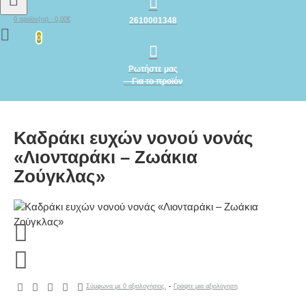
2610001348
0 προϊόν(τα) - 0,00€
0
Ρωτήστε μας
Για το προϊόν
Καδράκι ευχών νονού νονάς
«Λιονταράκι – Ζωάκια
Ζούγκλας»
Σύμφωνα με 0 αξιολογήσεις.
-
Γράψτε μια αξιολόγηση