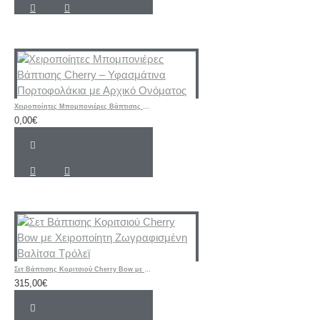
Χειροποίητες Μπομπονιέρες Βάπτισης Cherry – Υφασμάτινα Πορτοφολάκια με Αρχικό Ονόματος
0,00€
Σετ Βάπτισης Κοριτσιού Cherry Bow με Χειροποίητη Ζωγραφισμένη Βαλίτσα Τρόλεϊ
315,00€