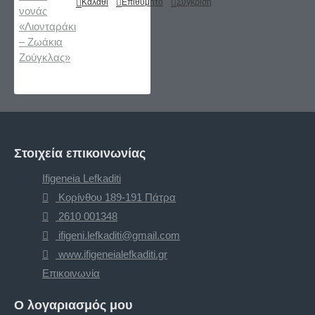
Καλάθι
Επιθυμητό
Σύγκριση
Στοιχεία επικοινωνίας
Ifigeneia Lefkaditi
Κορίνθου 189-191 Πάτρα
2610 001348
ifigeni.lefkaditi@gmail.com
www.ifigeneialefkaditi.gr
Επικοινωνία
Ο λογαριασμός μου