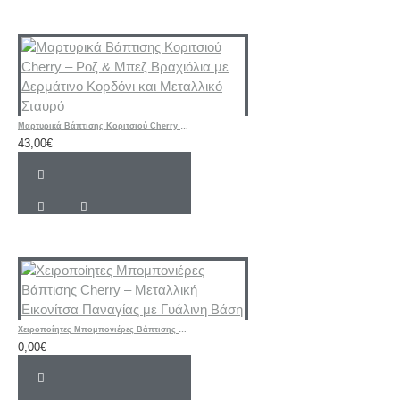
Μαρτυρικά Βάπτισης Κοριτσιού Cherry – Ροζ & Μπεζ Βραχιόλια με Δερμάτινο Κορδόνι και Μεταλλικό Σταυρό
43,00€
Χειροποίητες Μπομπονιέρες Βάπτισης Cherry – Μεταλλική Εικονίτσα Παναγίας με Γυάλινη Βάση
0,00€