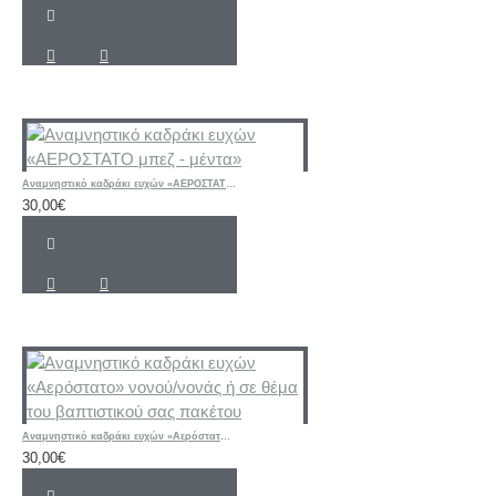
Αναμνηστικό καδράκι ευχών «ΑΕΡΟΣΤΑΤΟ μπεζ - μέντα»
30,00€
Αναμνηστικό καδράκι ευχών «Αερόστατο» νονού/νονάς ή σε θέμα του βαπτιστικού σας πακέτου
30,00€