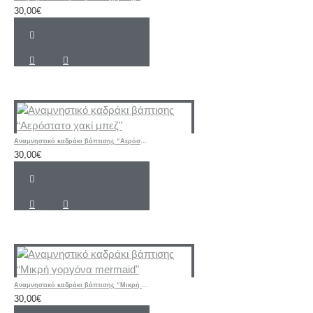
30,00€
Αναμνηστικό καδράκι βάπτισης “Αερόστατο χακί μπεζ"
30,00€
Αναμνηστικό καδράκι βάπτισης “Μικρή γοργόνα mermaid"
30,00€