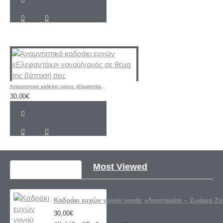
Αναμνηστικό καδράκι ευχών «Ελεφαντάκι» νονού/νονάς σε θέμα της βάπτισή σας
30,00€
Recently Viewed
Most Viewed
Καδράκι ευχών νονού νονάς «Λιονταράκι – Ζωάκια Ζ
30,00€