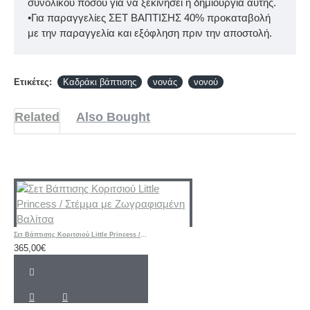
συνολικού ποσού για να ξεκινήσει η δημιουργία αυτής.
•Για παραγγελίες ΣΕΤ ΒΑΠΤΙΣΗΣ 40% προκαταβολή
με την παραγγελία και εξόφληση πριν την αποστολή.
Ετικέτες:
Καδράκι βάπτισης
νονάς
νονού
Related
Also Bought
Σετ Βάπτισης Κοριτσιού Little Princess / Στέμμα με Ζωγραφισμένη Βαλίτσα
365,00€