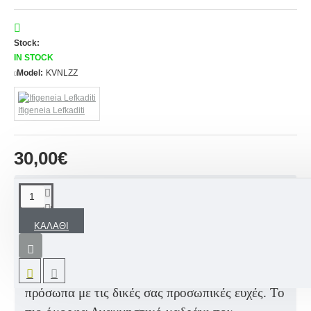
Stock:
IN STOCK
Model:
KVNLZZ
Ifigeneia Lefkaditi
30,00€
ΠΕΡΙΓΡΑΦΉ
ΚΑΛΆΘΙ
Ένα εντυπωσιακό δώρο να χαρίσετε στη
βάπτισης σας στο βαφτιστήρι σας, στην νονά,
στον νονό αλλά και σε όλα σας τα αγαπημένα
πρόσωπα με τις δικές σας προσωπικές ευχές. Το