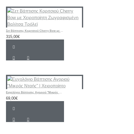
Σετ Βάπτισης Κοριτσιού Cherry Bow με Χειροποίητη Ζωγραφισμένη Βαλίτσα Τρόλεϊ
315,00€
Ευχολόγιο Βάπτισης Αγοριού "Μικρός Νταής" | Χειροποίητο
69,00€