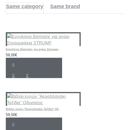
Same category
Same brand
Ευχολόγιο βάπτισης για αγόρι Στρουμφάκια STRUMF
59,00€
Βιβλίο ευχών "Αεροπλανάκι Ταξίδια" Οδυσσέας
59,00€