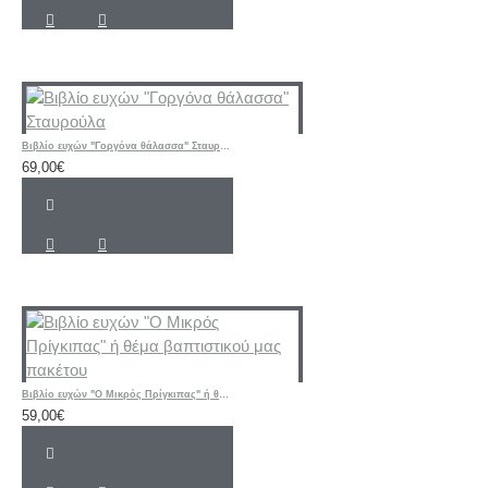
Βιβλίο ευχών "Γοργόνα θάλασσα" Σταυρούλα
69,00€
Βιβλίο ευχών "Ο Μικρός Πρίγκιπας" ή θέμα βαπτιστικού μας πακέτου
59,00€