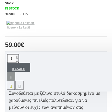
Stock:
IN STOCK
Model:
EBETTA
Ifigeneia Lefkaditi
59,00€
ΠΕΡΙΓΡΑΦΉ
ΚΑΛΆΘΙ
Χειροποίητο Βιβλίο ευχών «Ταξίδια / Happy
Traveller» σχεδιασμένο ανάλογα με το
αποκλειστικό μας ΣΕΤ ΒΑΠΤΙΣΗΣ για αγόρι.
Συνοδεύεται με ξύλινο στυλό διακοσμημένο με
χαρούμενες πινελιές πολυτέλειας, για να
μείνουν οι ευχές των αγαπημένων σας