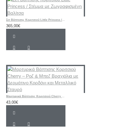
Σετ Βάπτισης Κοριτσιού Little Princess / Στέμμα με Ζωγραφισμένη Βαλίτσα
365,00€
Μαρτυρικά Βάπτισης Κοριτσιού Cherry – Ροζ & Μπεζ Βραχιόλια με Δερμάτινο Κορδόνι και Μεταλλικό Σταυρό
43,00€