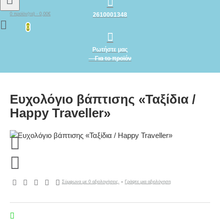
2610001348
0 προϊόν(τα) - 0,00€
0
Ρωτήστε μας
Για το προϊόν
Ευχολόγιο βάπτισης «Ταξίδια /
Happy Traveller»
Σύμφωνα με 0 αξιολογήσεις.
-
Γράψτε μια αξιολόγηση