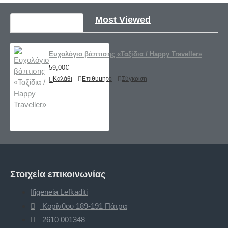
Recently Viewed
Most Viewed
Ευχολόγιο βάπτισης «Ταξίδια / Happy Traveller»
59,00€
Καλάθι
Επιθυμητό
Σύγκριση
Στοιχεία επικοινωνίας
Ifigeneia Lefkaditi
Κορίνθου 189-191 Πάτρα
2610 001348