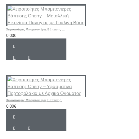
Χειροποίητες Μπομπονιέρες Βάπτισης Cherry – Μεταλλική Εικονίτσα Παναγίας με Γυάλινη Βάση
0,00€
Χειροποίητες Μπομπονιέρες Βάπτισης Cherry – Υφασμάτινα Πορτοφολάκια με Αρχικό Ονόματος
0,00€