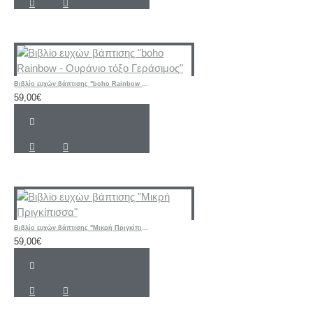
Βιβλίο ευχών βάπτισης "boho Rainbow - Ουράνιο τόξο Γεράσιμος"
59,00€
Βιβλίο ευχών βάπτισης "Μικρή Πριγκίπισσα"
59,00€