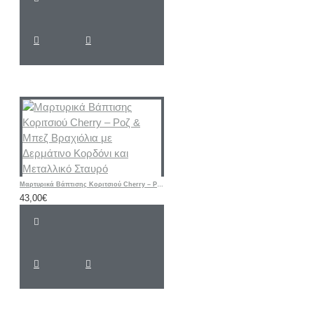
Μαρτυρικά Βάπτισης Κοριτσιού Cherry – Ροζ & Μπεζ Βραχιόλια με Δερμάτινο Κορδόνι και Μεταλλικό Σταυρό
43,00€