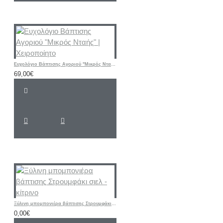
Ευχολόγιο Βάπτισης Αγοριού "Μικρός Νταής" | Χειροποίητο
69,00€
Ξύλινη μπομπονιέρα βάπτισης Στρουμφάκι σιελ - κίτρινο
0,00€