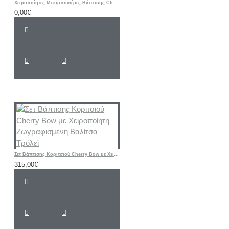
Χειροποίητες Μπομπονιέρες Βάπτισης Cherry – Υφασμάτινα Πορτοφολάκια με Αρχικό Ονόματος
0,00€
Σετ Βάπτισης Κοριτσιού Cherry Bow με Χειροποίητη Ζωγραφισμένη Βαλίτσα Τρόλεϊ
315,00€