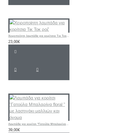
Χειροποίητη λαμπάδα για κορίτσια Τικ Τοκ ροζ
23,00€
Λαμπάδα για κορίτσι "Γατούλα Μπαλαρίνα floral " με λαστιχάκι μαλλιών και όνομα
39,00€