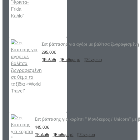
Σετ βάπτισης για αγόρι με βαλίτσα ζωγραφισμένη 
295,00€
Καλάθι
Επιθυμητό
Σύγκριση
Σετ βάπτισης για κορίτσι " Μονόκερος / Unicorn" με 
445,00€
Καλάθι
Επιθυμητό
Σύγκριση