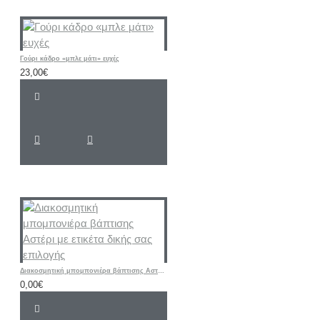
Γούρι κάδρο «μπλε μάτι» ευχές
23,00€
Διακοσμητική μπομπονιέρα βάπτισης Αστέρι με ετικέτα δικής σας επιλογής
0,00€