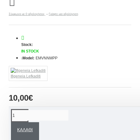
Σύμφωνα με 0 αξιολογήσεις.
-
Γράψτε μια αξιολόγηση
Stock:
IN STOCK
Model:
EMVNNMPP
Ifigeneia Lefkaditi
10,00€
ΠΕΡΙΓΡΑΦΉ
ΚΑΛΆΘΙ
Χειροποίητα μαρτυρικά βάπτισης για τον