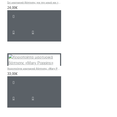
Σετ μαρτυρικά βάπτισης για την μαμά και την νονά
24,00€
Χειροποίητα μαρτυρικά βάπτισης «Mary Poppins»
33,00€