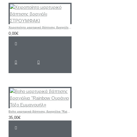
Χειροποίητο μαρτυρικό βάπτισης βραχιόλι ΣΤΡΟΥΜΦΑΚΙ
0,00€
Boho μαρτυρικά βάπτισης βραχιόλια "Rainbow Ουράνιο Τόξο Εμμανουήλ»
35,00€