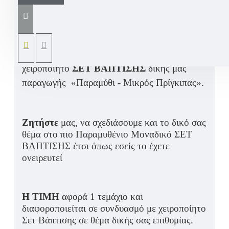
μπαμπά, τον νονό, την νονά, την μαμά, τον
παππού και την γιαγιά με δέρμα σε και φυσική
απόχρωση δέρματος και γρι ή απόχρωση
δικής σας επιλογής. Δείτε τα συνδυασμένα με
χειροποίητο
ΣΕΤ ΒΑΠΤΙΣΗΣ
δικής μας
παραγωγής «Παραμύθι - Μικρός Πρίγκιπας».
Ζητήστε
μας, να σχεδιάσουμε και το δικό σας
θέμα στο πιο Παραμυθένιο Μοναδικό ΣΕΤ
ΒΑΠΤΙΣΗΣ έτσι όπως εσείς το έχετε
ονειρευτεί
Η ΤΙΜΗ
αφορά 1 τεμάχιο και
διαφοροποιείται σε συνδυασμό με χειροποίητο
Σετ Βάπτισης σε θέμα δικής σας επιθυμίας.