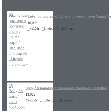
Επίσημα μαρτυρικά βάπτισης νονός / νονά / μαμά /
10,00€
Καλάθι
Επιθυμητό
Σύγκριση
Βραχιόλι μαμά/νονά λουλουδια "Φριντα-Frida Kahlo"
13,00€
Καλάθι
Επιθυμητό
Σύγκριση