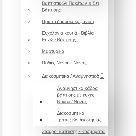
Βαπτιστικών Πακέτων & Σετ
Βάπτισης
Πρώτη δημόσια εμφάνιση
Ευχολόγια κουτιά - Βιβλία
Ευχών Βάπτισης
Μαρτυρικά
Ποδιές Νονού - Νονάς
Διακοσμητικά / Αναμνηστικά
Αναμνηστικά κάδρα
βάπτισης με ευχές
Νονού / Νονάς
Διακοσμητικά
τραπεζιών /εκκλησίας
Σταυροί Βάπτισης - Κοσμήματα