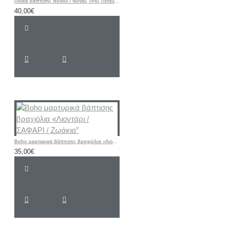
Ποδιά βάπτισης Νονού / Νονάς «Ροζ Πεταλούδα - Λουλούδι»
40,00€
Boho μαρτυρικά βάπτισης βραχιόλια «Λιοντάρι / ΣΑΦΑΡΙ / Ζωάκια”
35,00€