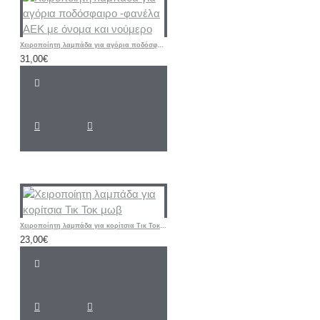
Χειροποίητη λαμπάδα για αγόρια ποδόσφαιρο -φανέλα ΑΕΚ με όνομα και νούμερο
31,00€
Χειροποίητη λαμπάδα για κορίτσια Τικ Τοκ μωβ
23,00€