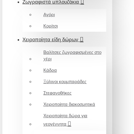
Ζωγραφιστά μπλουζάκια
Αγόρι
Κορίτσι
Χειροποίητα είδη δώρων
Βαλίτσες ζωγραφισμένες στο
χέρι
Κάδρα
Ξύλινοι κουμπαράδες
Στεφανοθήκες
Χειροποίητα διακοσμητικά
Χειροποίητα δώρα για
νεογέννητα