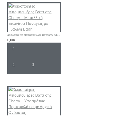
Χειροποίητες Μπομπονιέρες Βάπτισης Cherry – Μεταλλική Εικονίτσα Παναγίας με Γυάλινη Βάση
0,00€