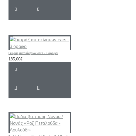
Γκαράζ αυτοκίνητων cars - 3 όροφοι
185,00€