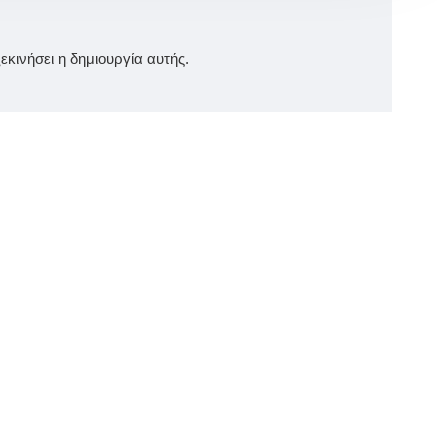
κινήσει η δημιουργία αυτής.
Ευχολόγιο Βάπτισης Αγοριού "Μικρός Νταής" | Χειροποίητο