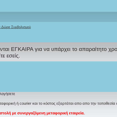
ΔΙΚΟ
σας
ΘΕΜΑ
στο όμορφο Παραμυθένιο Σετ Βά
μορφώνονται ανάλογα με την δική σας επιθυμί
κά Δώρα Συμβολισμού
γα με τον φόρτο εργασίας μας!
αι ΕΓΚΑΙΡΑ για να υπάρχει το απαραίτητο χρο
ε εσείς.
ς γράφετε σχόλιο τα χρώματα δημιουργίας καθ
ελικό ποσό πληρωμής έτσι ώστε να δρομολογηθε
ολογήσετε
φορική ή courier και το κόστος εξαρτάται απο απο την τοποθεσία 
ολή με συνεργαζόμενη μεταφορική εταιρεία.