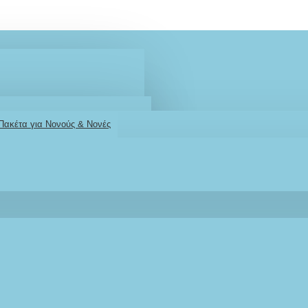
 Πακέτα για Νονούς & Νονές
2610001348