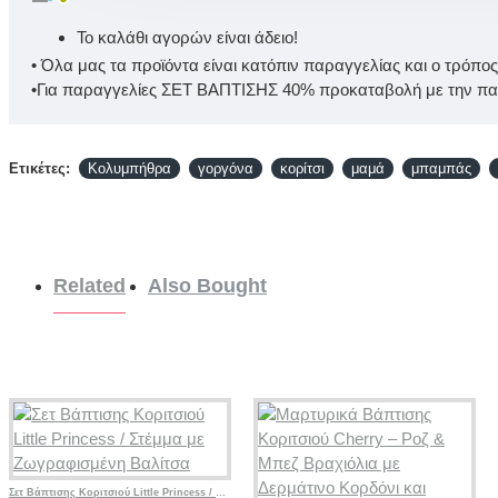
Το καλάθι αγορών είναι άδειο!
• Όλα μας τα προϊόντα είναι κατόπιν παραγγελίας και ο τρόπο
•Για παραγγελίες ΣΕΤ ΒΑΠΤΙΣΗΣ 40% προκαταβολή με την παρ
Ετικέτες:
Κολυμπήθρα
γοργόνα
κορίτσι
μαμά
μπαμπάς
Related
Also Bought
Σετ Βάπτισης Κοριτσιού Little Princess / Στέμμα με Ζωγραφισμένη Βαλίτσα