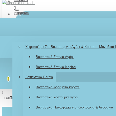
Instagram
All
TikTok
Menu
Λογαριασμός
Σύνδεση / Εγγραφή
Youtube
Βάπτιση
Χειροποίητα Σετ Βάπτισης για Αγόρι & Κορίτσι – Μοναδικά
LOGIN
Βαπτιστικά Σετ για Αγόρι
REGISTER
Βαπτιστικά Σετ για Κορίτσι
Λίστα επιθυμιών
Επεξεργασία Λίστας
Βαπτιστικά Ρούχα
0
0
Βαπτιστικά φορέματα κορίτσι
Σύγκριση
Σύγκριση Προϊόντων
Βαπτιστικά κοστούμια αγόρι
0
Διακοσμητικό κολυμπήθρας «Γοργόνα Θάλασσα»
Βαπτιστικά Πανωφόρια για Κοριτσάκια & Αγοράκια