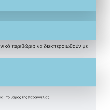
πτισης #IF.Lefkaditi έτσι όπως εσείς
α σε θέμα και χρώματα κατόπιν
νικό περιθώριο να διεκπεραιωθούν με
ώς ένα επιθυμείτε επιπλέον προϊόντα
ί η υλοποίηση της παραγγελίας σας
και το βάρος της παραγγελίας.