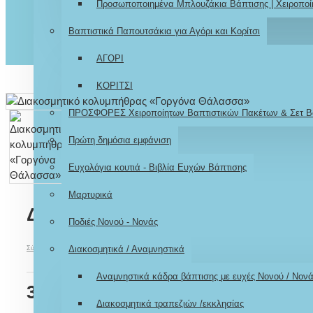
Προσωποποιημένα Μπλουζάκια Βάπτισης | Χειροποί
Βαπτιστικά Παπουτσάκια για Αγόρι και Κορίτσι
ΑΓΟΡΙ
ΚΟΡΙΤΣΙ
ΠΡΟΣΦΟΡΕΣ Χειροποίητων Βαπτιστικών Πακέτων & Σετ Β
Πρώτη δημόσια εμφάνιση
Ευχολόγια κουτιά - Βιβλία Ευχών Βάπτισης
Μαρτυρικά
Διακοσμητικό κολυμπήθρας «Γ
Ποδιές Νονού - Νονάς
Διακοσμητικά / Αναμνηστικά
Σύμφωνα με 0 αξιολογήσεις.
-
Γράψτε μια αξιολόγηση
Αναμνηστικά κάδρα βάπτισης με ευχές Νονού / Νον
39,00€
Διακοσμητικά τραπεζιών /εκκλησίας