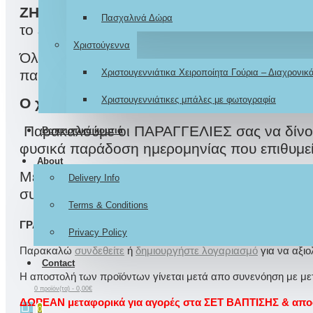
ΖΗΤΗΣΤΕ
μας… να
ΣΧΕΔΙΑΖΟΥΜΕ
και το
Πασχαλινά Δώρα
το έχετε ονειρευτεί.
Χριστούγεννα
Όλα μας τα προϊόντα είναι ΧΕΙΡΟΠΟΙΗΤΑ δια
παραγγελίας.
Χριστουγεννιάτικα Χειροποίητα Γούρια – Διαχρονι
Χριστουγεννιάτικες μπάλες με φωτογραφία
Ο χρόνος ετοιμασίας τους διαφέρει ανάλο
Παρακαλούμε οι ΠΑΡΑΓΓΕΛΙΕΣ σας να δίνοντ
Βαπτιστικά κουτιά
φυσικά παράδοση ημερομηνίας που επιθυμείτ
About
Με την ολοκλήρωση της παραγγελίας σας, μα
Delivery Info
συνδυασμού και σας ενημερώνουμε για το τ
Terms & Conditions
ΓΡΆΨΤΕ ΜΙΑ ΑΞΙΟΛΌΓΗΣΗ
Privacy Policy
Παρακαλώ
συνδεθείτε
ή
δημιουργήστε λογαριασμό
για να αξι
Contact
Η αποστολή των προϊόντων γίνεται μετά απο συνενόηση με μετα
0 προϊόν(τα) - 0,00€
ΔΩΡΕΑΝ μεταφορικά για αγορές στα ΣΕΤ ΒΑΠΤΙΣΗΣ & αποστ
0