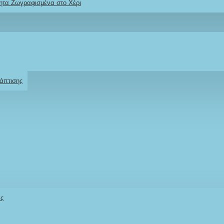
ητα Ζωγραφισμένα στο Χέρι
Ρωτήστε μας
Για το προϊόν
άπτισης
οργόνα Θάλασσα»
άς