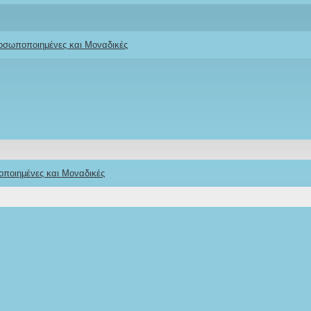
Stock:
IN STOCK
Model:
ΔΚΒΓ
ροσωποποιημένες και Μοναδικές
Ifigeneia Lefkaditi
οποιημένες και Μοναδικές