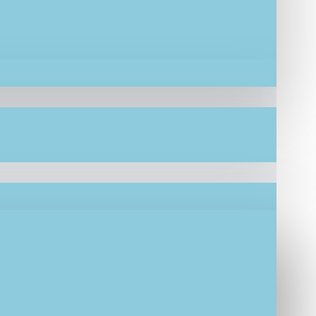
 γοργόνα σε στεφάνι, βαμβακερές
ωθούν μπορούν να τροποποιηθούν βάση
 IF.Lefkaditi
 «IF.L”