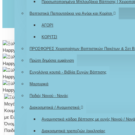
Προσωποποιημένα Μπλουζάκια Βάπτισης | Χειροποί
Βαπτιστικά Παπουτσάκια για Αγόρι και Κορίτσι
ΑΓΟΡΙ
ΚΟΡΙΤΣΙ
ΠΡΟΣΦΟΡΕΣ Χειροποίητων Βαπτιστικών Πακέτων & Σετ Β
Πρώτη δημόσια εμφάνιση
Ευχολόγια κουτιά - Βιβλία Ευχών Βάπτισης
Μαρτυρικά
Ποδιές Νονού - Νονάς
Διακοσμητικά / Αναμνηστικά
Αναμνηστικά κάδρα βάπτισης με ευχές Νονού / Νον
Διακοσμητικά τραπεζιών /εκκλησίας