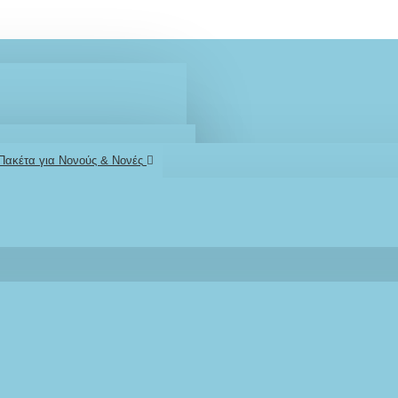
 Πακέτα για Νονούς & Νονές
α
2610001348