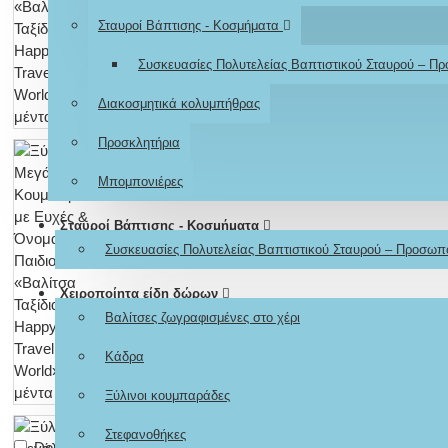
Σταυροί Βάπτισης - Κοσμήματα
Συσκευασίες Πολυτελείας Βαπτιστικού Σταυρού – Π
Διακοσμητικά κολυμπήθρας
Προσκλητήρια
Μπομπονιέρες
Σταυροί Βάπτισης - Κοσμήματα
Συσκευασίες Πολυτελείας Βαπτιστικού Σταυρού – Προσωπ
Χειροποίητα είδη δώρων
Βαλίτσες ζωγραφισμένες στο χέρι
Κάδρα
Ξύλινοι κουμπαράδες
Στεφανοθήκες
Don't show again.