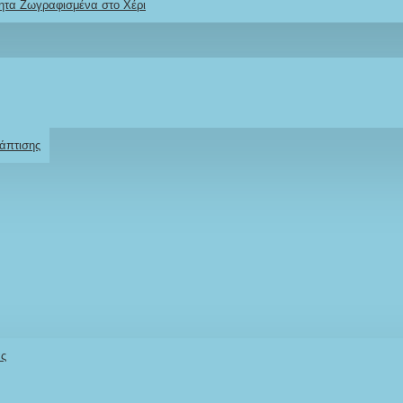
ητα Ζωγραφισμένα στο Χέρι
Ρωτήστε μας
Για το προϊόν
άπτισης
άς