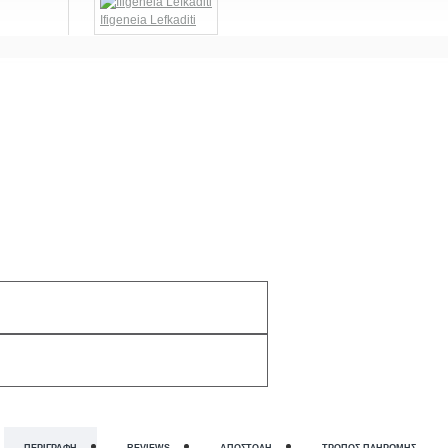
Ifigeneia Lefkaditi
ΠΕΡΙΓΡΑΦΉ
REVIEWS
ΑΠΟΣΤΟΛΉ
ΤΡΌΠΟΣ ΠΛΗΡΩΜΉΣ