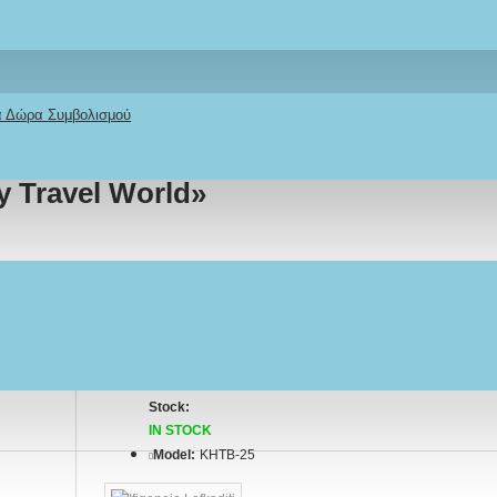
κά Δώρα Συμβολισμού
 Ευχές & Όνομα
y Travel World»
Stock:
IN STOCK
Model:
KHTB-25