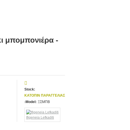
ι μπομπονιέρα -
Stock:
ΚΑΤΌΠΙΝ ΠΑΡΑΓΓΕΛΊΑΣ
Model:
ΞΣΜΠΒ
Ifigeneia Lefkaditi