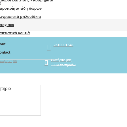
ταυροί Βάπτισης - Κοσμήματα
R
ειροποίητα είδη δώρων
ωγραφιστά μπλουζάκια
ποχιακά
απτιστικά κουτιά
out
2610001348
ontact
Ρωτήστε μας
ϊόν(τα) - 0,00€
Για το προϊόν