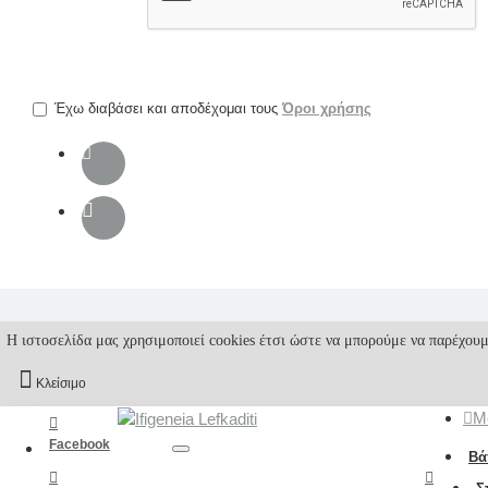
την
επαλήθευση
captcha
Έχω διαβάσει και αποδέχομαι τους
Όροι χρήσης
Η ιστοσελίδα μας χρησιμοποιεί cookies έτσι ώστε να μπορούμε να παρέχουμ
Κλείσιμο
M
Facebook
Βά