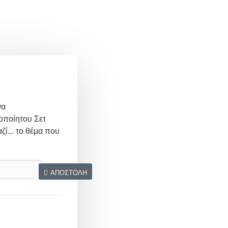
να
οποίητου Σετ
ζί... το θέμα που
ΑΠΟΣΤΟΛΉ