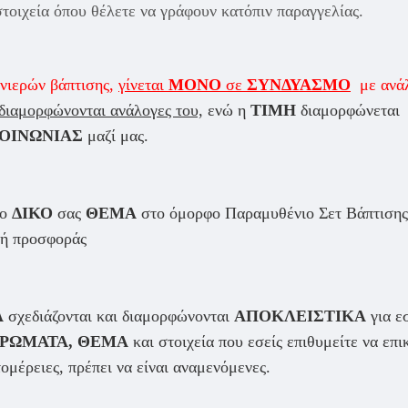
στοιχεία όπου θέλετε να γράφουν κατόπιν παραγγελίας.
νιερών βάπτισης,
γίνεται
ΜΟΝΟ
σε
ΣΥΝΔΥΑΣΜΟ
με ανά
διαμορφώνονται ανάλογες του,
ενώ η
ΤΙΜΗ
διαμορφώνεται α
ΟΙΝΩΝΙΑΣ
μαζί μας.
το
ΔΙΚΟ
σας
ΘΕΜΑ
στο όμορφο Παραμυθένιο Σετ Βάπτισης #
μή προσφοράς
Α
σχεδιάζονται και διαμορφώνονται
ΑΠΟΚΛΕΙΣΤΙΚΑ
για εσ
ΧΡΩΜΑΤΑ, ΘΕΜΑ
και στοιχεία που εσείς επιθυμείτε να επ
τομέρειες, πρέπει να είναι αναμενόμενες.