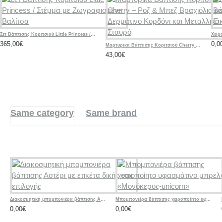
Σετ Βάπτισης Κοριτσιού Little Princess / Στέμμα με Ζωγραφισμένη Βαλίτσα
365,00€
0,0
Μαρτυρικά Βάπτισης Κοριτσιού Cherry – Ροζ & Μπεζ Βραχιόλια με Δερμάτινο Κορδόνι και Μεταλλικό Σταυρό
43,00€
Same category
Same brand
Διακοσμητική μπομπονιέρα βάπτισης Αστέρι με ετικέτα δικής σας επιλογής
Μπομπονιέρα βάπτισης χειροποίητο υφασμάτινο μπρελόκ «Μονόκερος-unicorn»
0,00€
0,00€