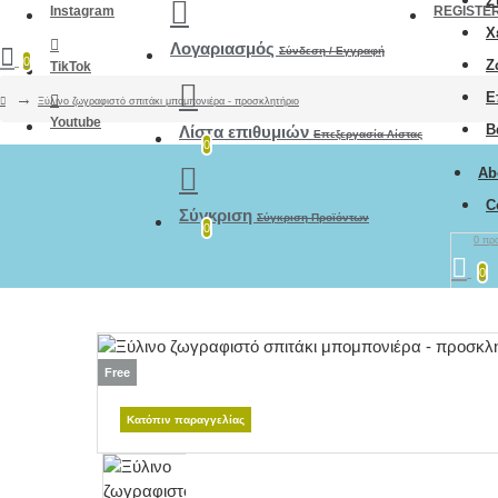
Σ
Instagram
REGISTE
Χ
Λογαριασμός
Σύνδεση / Εγγραφή
0
Ζ
TikTok
Ε
Ξύλινο ζωγραφιστό σπιτάκι μπομπονιέρα - προσκλητήριο
Youtube
Β
Λίστα επιθυμιών
Επεξεργασία Λίστας
0
Ab
C
Σύγκριση
Σύγκριση Προϊόντων
0
0 προ
0
Free
Κατόπιν παραγγελίας