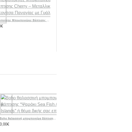
Χειροποίητες Μπομπονιέρες Βάπτισης Cherry – Μεταλλική Εικονίτσα Παναγίας με Γυάλινη Βάση
Χειροποίητες Μπομπονιέρες Βάπτισης Cherry – Υφασμάτινα Πορτοφολάκια με Αρχικό Ονόματος
0€
0,00€
315,00
Boho Μπομπονιέρα Βάπτισης για Αγόρι «Baby Little FARM / Τρακτέρ»
Boho
0,00€
0,0
Boho θαλασσινή μπομπονιέρα βάπτισης “Ψαράκι Sea ​​Fish / Greek Islands” ή θέμα δικής σας επιλογής
0,00€