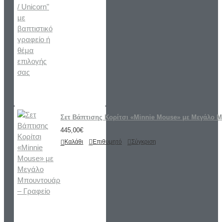
Σετ Βάπτισης Κορίτσι «Minnie Mouse» με Μεγάλο 
445,00€
Καλάθι
Επιθυμητό
Σύγκριση