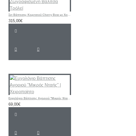
Σετ Βάπτισης Κοριτσιού Cherry Bow με Χειροποίητη Ζωγραφισμένη Βαλίτσα Τρόλεϊ
315,00€
Ευχολόγιο Βάπτισης Αγοριού "Μικρός Νταής" | Χειροποίητο
69,00€