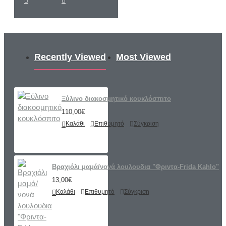
Recently Viewed
Most Viewed
Ξύλινο διακοσμητικό κουκλόσπιτο
110,00€
Καλάθι
Επιθυμητό
Σύγκριση
Βραχιόλι μαμά/νονά λουλουδια "Φριντα-Frida Kahlo"
13,00€
Καλάθι
Επιθυμητό
Σύγκριση