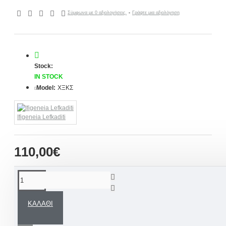
Σύμφωνα με 0 αξιολογήσεις.
-
Γράψτε μια αξιολόγηση
Stock:
IN STOCK
Model:
ΧΞΚΣ
Ifigeneia Lefkaditi
110,00€
ΠΕΡΙΓΡΑΦΉ
ΚΑΛΆΘΙ
Ξύλινο χειροποίητο διακοσμητικό