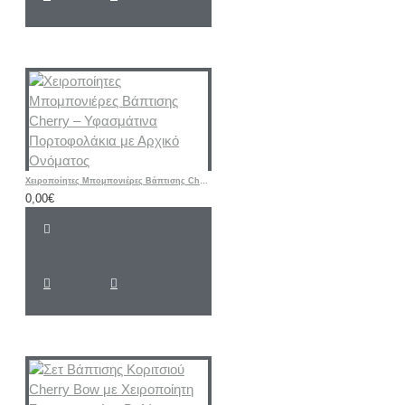
Χειροποίητες Μπομπονιέρες Βάπτισης Cherry – Υφασμάτινα Πορτοφολάκια με Αρχικό Ονόματος
0,00€