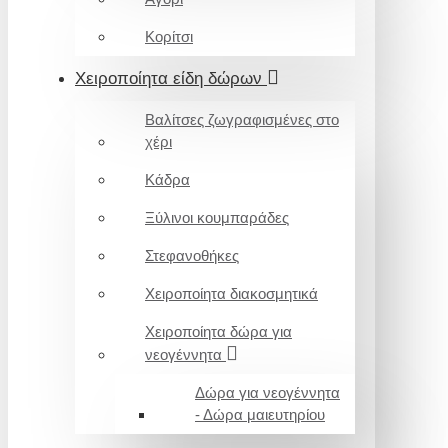
Κορίτσι
Χειροποίητα είδη δώρων
Βαλίτσες ζωγραφισμένες στο
χέρι
Κάδρα
Ξύλινοι κουμπαράδες
Στεφανοθήκες
Χειροποίητα διακοσμητικά
Χειροποίητα δώρα για
νεογέννητα
Δώρα για νεογέννητα
- Δώρα μαιευτηρίου