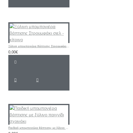
Ξύλινη μπομπονιέρα βάπτισης Στρουμφάκι σιελ - κίτρινο
0,00€
Παιδική μπομπονιέρα βάπτισης με ξύλινο παιχνίδι σχοινάκι