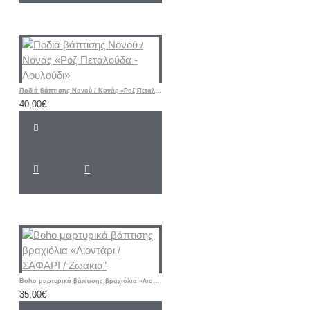
Ποδιά βάπτισης Νονού / Νονάς «Ροζ Πεταλούδα - Λουλούδι»
40,00€
Boho μαρτυρικά βάπτισης βραχιόλια «Λιοντάρι / ΣΑΦΑΡΙ / Ζωάκια”
35,00€