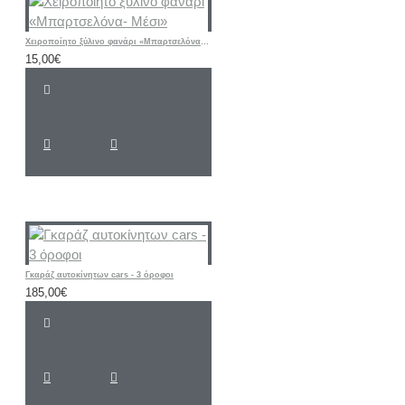
Χειροποίητο ξύλινο φανάρι «Μπαρτσελόνα- Μέσι»
15,00€
Γκαράζ αυτοκίνητων cars - 3 όροφοι
185,00€