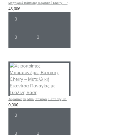
Μαρτυρικά Βάπτισης Κοριτσιού Cherry – Ροζ & Μπεζ Βραχιόλια με Δερμάτινο Κορδόνι και Μεταλλικό Σταυρό
43,00€
Χειροποίητες Μπομπονιέρες Βάπτισης Cherry – Μεταλλική Εικονίτσα Παναγίας με Γυάλινη Βάση
0,00€