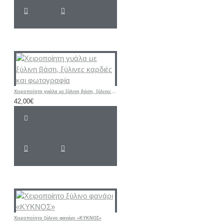
Χειροποίητη γυάλα με ξύλινη βάση, ξύλινες καρδιές και φωτογραφία
42,00€
Χειροποίητο ξύλινο φανάρι «ΚΥΚΝΟΣ»