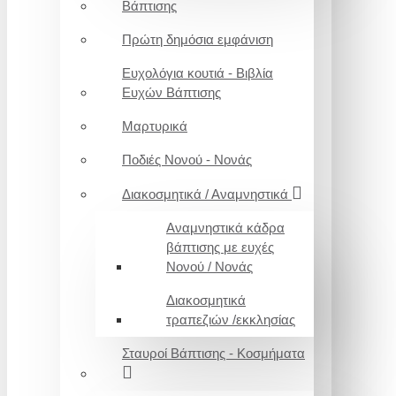
Βάπτισης
Πρώτη δημόσια εμφάνιση
Ευχολόγια κουτιά - Βιβλία
Ευχών Βάπτισης
Μαρτυρικά
Ποδιές Νονού - Νονάς
Διακοσμητικά / Αναμνηστικά
Αναμνηστικά κάδρα
βάπτισης με ευχές
Νονού / Νονάς
Διακοσμητικά
τραπεζιών /εκκλησίας
Σταυροί Βάπτισης - Κοσμήματα