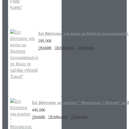
Σετ βάπτισης για αγόρι με βαλίτσα ζωγραφισμένη 
295,00€
Καλάθι
Επιθυμητό
Σύγκριση
Σετ βάπτισης για κορίτσι " Μονόκερος / Unicorn" με 
445,00€
Καλάθι
Επιθυμητό
Σύγκριση