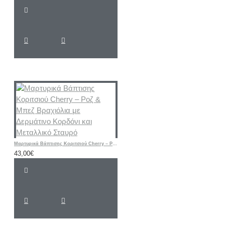
Μαρτυρικά Βάπτισης Κοριτσιού Cherry – Ροζ & Μπεζ Βραχιόλια με Δερμάτινο Κορδόνι και Μεταλλικό Σταυρό
43,00€