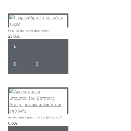
Γούρι κάδρο «μπλε μάτι» ευχές
23,00€
Διακοσμητική μπομπονιέρα βάπτισης Αστέρι με ετικέτα δικής σας επιλογής
0,00€