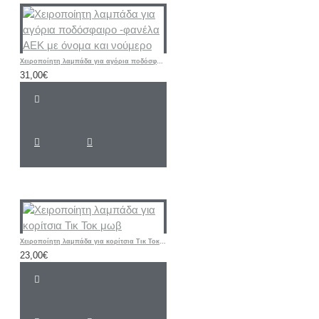
Χειροποίητη λαμπάδα για αγόρια ποδόσφαιρο -φανέλα ΑΕΚ με όνομα και νούμερο
31,00€
Χειροποίητη λαμπάδα για κορίτσια Τικ Τοκ μωβ
23,00€