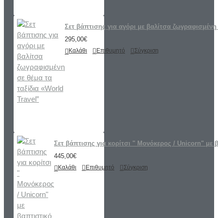
Σετ βάπτισης για αγόρι με βαλίτσα ζωγραφισμένη 
295,00€
Καλάθι
Επιθυμητό
Σύγκριση
Σετ βάπτισης για κορίτσι " Μονόκερος / Unicorn" με 
445,00€
Καλάθι
Επιθυμητό
Σύγκριση