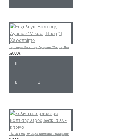
Ευχολόγιο Βάπτισης Αγοριού "Μικρός Νταής" | Χειροποίητο
69,00€
Ξύλινη μπομπονιέρα βάπτισης Στρουμφάκι σιελ - κίτρινο