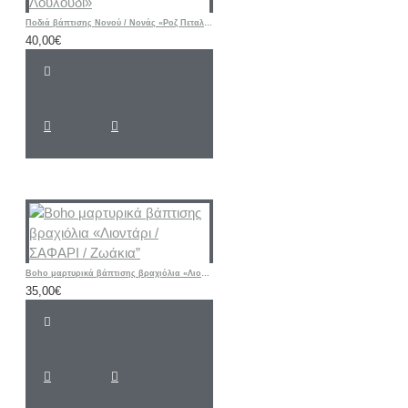
Ποδιά βάπτισης Νονού / Νονάς «Ροζ Πεταλούδα - Λουλούδι»
40,00€
Boho μαρτυρικά βάπτισης βραχιόλια «Λιοντάρι / ΣΑΦΑΡΙ / Ζωάκια”
35,00€