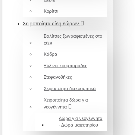
Κορίτσι
Χειροποίητα είδη δώρων
Βαλίτσες ζωγραφισμένες στο
χέρι
Κάδρα
Ξύλινοι κουμπαράδες
Στεφανοθήκες
Χειροποίητα διακοσμητικά
Χειροποίητα δώρα για
νεογέννητα
Δώρα για νεογέννητα
- Δώρα μαιευτηρίου