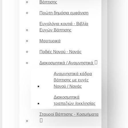
Βάπτισης
Πρώτη δημόσια εμφάνιση
Ευχολόγια κουτιά - Βιβλία
Ευχών Βάπτισης
Μαρτυρικά
Ποδιές Νονού - Νονάς
Διακοσμητικά / Αναμνηστικά
Αναμνηστικά κάδρα
βάπτισης με ευχές
Νονού / Νονάς
Διακοσμητικά
τραπεζιών /εκκλησίας
Σταυροί Βάπτισης - Κοσμήματα