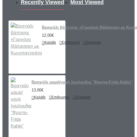
Recently Viewed
Most Viewed
Βραχιόλι βάπτισης «Γοργόνα Θάλασσα» με Κωνσ
12,00€
Καλάθι
Επιθυμητό
Σύγκριση
Βραχιόλι μαμά/νονά λουλουδια "Φριντα-Frida Kahlo"
13,00€
Καλάθι
Επιθυμητό
Σύγκριση