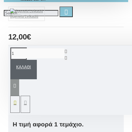
Ifigeneia Lefkaditi
12,00€
ΠΕΡΙΓΡΑΦΉ
ΚΑΛΆΘΙ
Χειροποίητο μαρτυρικό βάπτισης
μεταλλικό βραχιόλι με Κωνσταντινάτο
για την μαμά, την αδερφή, την νονά,
την θεία αλλά και για όποιο άλλο
αγαπημένο σας πρόσωπο επιθυμείτε.
Η τιμή αφορά 1 τεμάχιο.