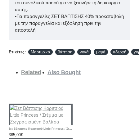
του συνολικού ποσού για να ξεκινήσει η δημιουργία
αυτής.
•Για παραγγελίες ΣΕΤ ΒΑΠΤΙΣΗΣ 40% προκαταβολή
με την παραγγελία και εξόφληση πριν την
αποστολή.
Ετικέτες:
Μαρτυρικά
βάπτιση
νονά
μαμά
αδερφή
γο
Related
Also Bought
Σετ Βάπτισης Κοριτσιού Little Princess / Στέμμα με Ζωγραφισμένη Βαλίτσα
365,00€