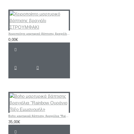
Χειροποίητο μαρτυρικό βάπτισης βραχιόλι ΣΤΡΟΥΜΦΑΚΙ
0,00€
Boho μαρτυρικά βάπτισης βραχιόλια "Rainbow Ουράνιο Τόξο Εμμανουήλ»
35,00€