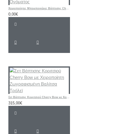
Χειροποίητες Μπομπονιέρες Βάπτισης Cherry – Υφασμάτινα Πορτοφολάκια με Αρχικό Ονόματος
0,00€
Σετ Βάπτισης Κοριτσιού Cherry Bow με Χειροποίητη Ζωγραφισμένη Βαλίτσα Τρόλεϊ
315,00€