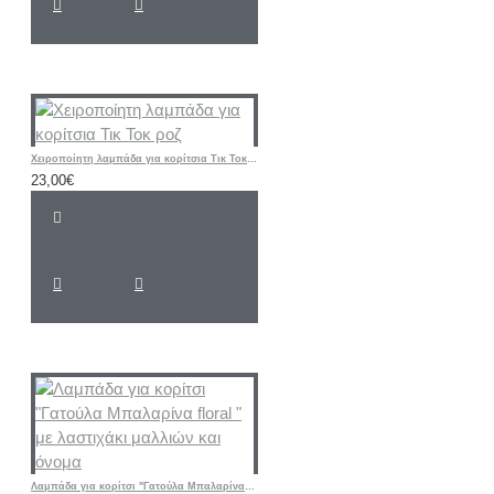
Χειροποίητη λαμπάδα για κορίτσια Τικ Τοκ ροζ
23,00€
Λαμπάδα για κορίτσι "Γατούλα Μπαλαρίνα floral " με λαστιχάκι μαλλιών και όνομα