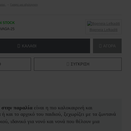
σεις.
-
Γράψτε μια αξιολόγηση
IN STOCK
VAGA-25
Ifigeneia Lefkaditi
ΚΑΛΆΘΙ
ΑΓΟΡΆ
Ό
ΣΎΓΚΡΙΣΗ
f στην παραλία
είναι η πιο καλοκαιρινή και
ή και το αρχικό του παιδιού, ξεχωρίζει με τα ζωντανά
ύ, ιδανικό για νονό και νονά που θέλουν μια