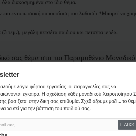
 όλα διακοσμημένα στο ίδιο θέμα.
ην πιο εντυπωσιακή παρουσίαση του λαδοσέτ *Μπορεί να χρησ
3 τεμ.), μεγάλη πετσέτα παιδιού και πετσέτα ιερέα.
δικό σας θέμα στο πιο Παραμυθένιο
Μοναδικό 
ονειρευτεί
letter
αλούμε λόγω φόρτου εργασίας, οι παραγγελίες σας να
αιώνονται έγκαιρα. Η σχεδίαση κάθε μοναδικού Χειροποίητου Σ
+20€
ης βασίζεται στην δική σας επιθυμία. Σχεδιάζουμε μαζί... το θέ
αδόπανο. +30€
ονειρευτεί για την βάπτιση του παιδιού σας.
ιστικά παπουτσάκια, καλτσάκια, Μαρτυρικά σε συσκευα
ας να σας προτείνουμε)
ΑΠΟΣ
ο ευχών, Διακόσμηση κολυμπήθρας, Ντύσιμο τραπεζιού α
cha