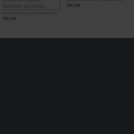
Boho ΒΑΠΤΙΣΤΙΚΟ σετ για αγόρι Winnie the Pooh / Γουίνι το αρκουδάκι / Προσωποποιημένο
305,00€
Boho Βαπτιστικό σετ "Ονειροπαγίδα / Dreamcatcher - Flower" με Μονόγραμμα |ΠΛΗΡΗΣ Ρομαντικό Πακέτο βάπτισης για Κορίτσι
595,00€