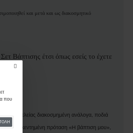
ιμοποιηθεί και μετά και ως διακοσμητικό
Σετ Βάπτισης έτσι όπως εσείς το έχετε
ετ
μα που
σία πολυτελείας διακοσμημένη ανάλογα, ποδιά
ΤΟΛΉ
λλαγής με κεντημένη πρόταση «Η βάπτιση μου»,