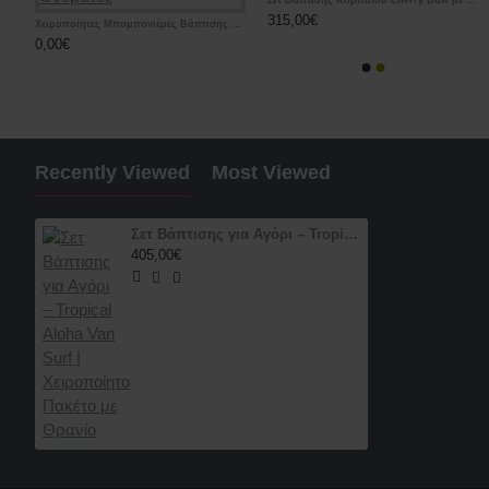
Σετ Βάπτισης Κοριτσιού Cherry Bow με Χειροποίητη Ζωγραφισμένη Βαλίτσα Τρόλεϊ
315,00€
τες Μπομπονιέρες Βάπτισης Cherry – Μεταλλική Εικονίτσα Παναγίας με Γυάλινη Βάση
Χειροποίητες Μπομπονιέρες Βάπτισης Cherry – Υφασμάτινα Πορτοφολάκια με Αρχικό Ονόματος
0,00€
Recently Viewed
Most Viewed
Σετ Βάπτισης για Αγόρι – Tropical Aloha Van Surf | Χειροποίητο Πακέτο με Θρανίο
405,00€