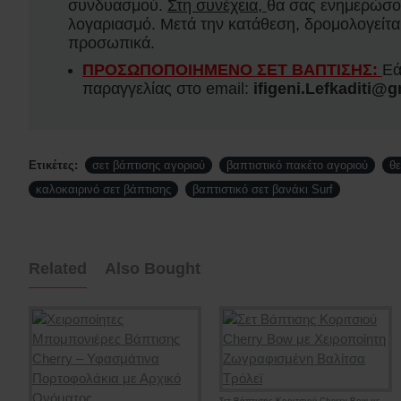
συνδυασμού.
Στη συνέχεια,
θα σας ενημερώσου
λογαριασμό. Μετά την κατάθεση, δρομολογείται
προσωπικά.
ΠΡΟΣΩΠΟΠΟΙΗΜΕΝΟ ΣΕΤ ΒΑΠΤΙΣΗΣ:
Εά
παραγγελίας στο email:
ifigeni.Lefkaditi@
Ετικέτες:
σετ βάπτισης αγοριού
βαπτιστικό πακέτο αγοριού
θε
καλοκαιρινό σετ βάπτισης
βαπτιστικό σετ βανάκι Surf
Related
Also Bought