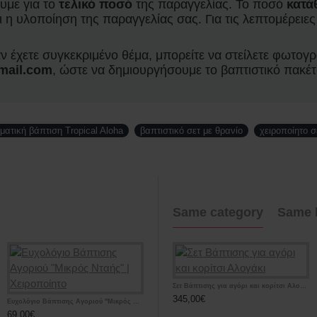
με για τ
ο
τελικό ποσό
της παραγγελίας. Το ποσό
κατά
 η υλοποίηση της παραγγελίας σας. Για τις λεπτομέρειε
ν έχετε συγκεκριμένο θέμα, μπορείτε να στείλετε φωτογρ
gmail.com
, ώστε να δημιουργήσουμε το βαπτιστικό πακέτ
ματική βάπτιση Tropical Aloha
βαπτιστικό σετ με θρανίο
χειροποίητο σ
Same category
Same 
Σετ Βάπτισης για αγόρι και κορίτσι Αλογάκι
345,00€
Ευχολόγιο Βάπτισης Αγοριού "Μικρός Νταής" | Χειροποίητο
69,00€