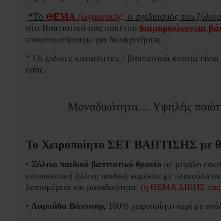
*To
ΘΕΜΑ
ζωγραφικής,
ο σχεδιασμός του ξύλινο
στο Βαπτιστικό σας πακέτου
διαμορφώνονται βάσ
επικοινωνήσουμε για διευκρινήσεις.
* Οι ξύλινες κατασκευές / βαπτιστικά κουτιά είναι
εσάς.
Μοναδικότητα… Υψηλής ποιότητ
Το Χειροποίητο ΣΕΤ ΒΑΠΤΙΣΗΣ με θρα
•
Ξύλινο παιδικό βαπτιστικό θρανίο
με μεγάλο εσω
εντυπωσιακή ξύλινη παιδική καρέκλα με πλατούλα σε
λεπτομέρεια και μοναδικότητα.
(ή ΘΕΜΑ ΔΙΚΗΣ σα
•
Λαμπάδα Βάπτισης
100% χειροποίητο κερί με ανάλ