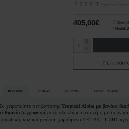
Σύμφωνα με 0 αξιολογή
405,00€
Stock:
Model:
S
ΕΠΙΘΥΜΗΤ
ΠΕΡΙΓΡΑΦΉ
REVIEWS
ΑΠΟΣΤΟΛΉ
ΤΡΌΠΟΣ ΠΛΗΡΩΜΉΣ
 Το χειροποίητο σετ βάπτισης
Tropical Aloha με βανάκι Sur
τί-θρανίο
ζωγραφισμένο εξ ολοκλήρου στο χέρι, με το όνομα 
μοναδικό, καλοκαιρινό και χαρούμενο ΣΕΤ ΒΑΠΤΙΣΗΣ αγοριο