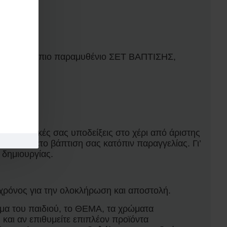
ων σας!
υργήσουμε το πιο παραμυθένιο ΣΕΤ ΒΑΠΤΙΣΗΣ,
!
ς με τις δικές σας υποδείξεις στο χέρι από άριστης
ν στο πακέτο βάπτιση σας κατόπιν παραγγελίας. Γι’
 δημιουργίας.
 χρόνος για την ολοκλήρωση και αποστολή.
μα του παιδιού, το ΘΕΜΑ, τα χρώματα
 και αν επιθυμείτε επιπλέον προϊόντα