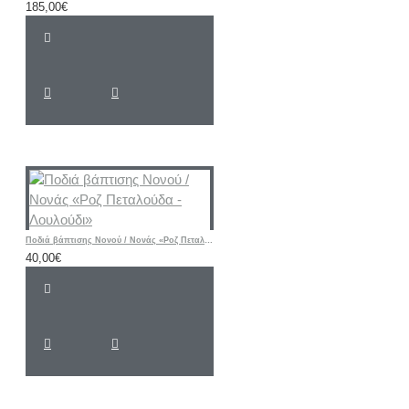
185,00€
Ποδιά βάπτισης Νονού / Νονάς «Ροζ Πεταλούδα - Λουλούδι»
40,00€