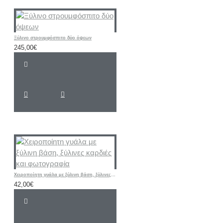
Ξύλινο στρουμφόσπιτο δύο όψεων
245,00€
Χειροποίητη γυάλα με ξύλινη βάση, ξύλινες καρδιές και φωτογραφία
42,00€