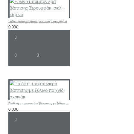
Ξύλινη μπομπονιέρα βάπτισης Στρουμφάκι σιελ - κίτρινο
0,00€
Παιδική μπομπονιέρα βάπτισης με ξύλινο παιχνίδι σχοινάκι
0,00€