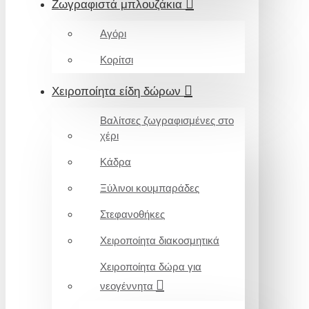
Ζωγραφιστά μπλουζάκια
Αγόρι
Κορίτσι
Χειροποίητα είδη δώρων
Βαλίτσες ζωγραφισμένες στο
χέρι
Κάδρα
Ξύλινοι κουμπαράδες
Στεφανοθήκες
Χειροποίητα διακοσμητικά
Χειροποίητα δώρα για
νεογέννητα