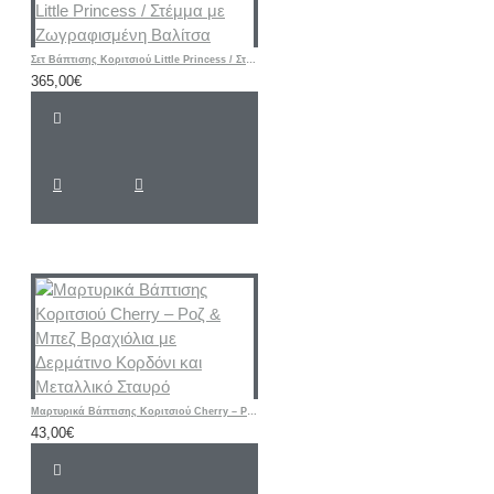
Σετ Βάπτισης Κοριτσιού Little Princess / Στέμμα με Ζωγραφισμένη Βαλίτσα
365,00€
Μαρτυρικά Βάπτισης Κοριτσιού Cherry – Ροζ & Μπεζ Βραχιόλια με Δερμάτινο Κορδόνι και Μεταλλικό Σταυρό
43,00€