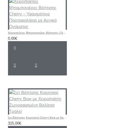
Χειροποίητες Μπομπονιέρες Βάπτισης Cherry – Υφασμάτινα Πορτοφολάκια με Αρχικό Ονόματος
0,00€
Σετ Βάπτισης Κοριτσιού Cherry Bow με Χειροποίητη Ζωγραφισμένη Βαλίτσα Τρόλεϊ
315,00€