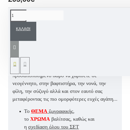
ΠΕΡΙΓΡΑΦΉ
ΚΑΛΆΘΙ
Χαρίστε στο κοριτσάκι σας μια μοναδική,
παραμυθένια βαλίτσα ταξιδιού με χειροποίητη
ζωγραφική σε θέμα την αγαπημένη
Πριγκίπισσα
Τζασμίν – Aladdin με προσωπική ευχή αλλά και
όνομα παιδιού.
Ένα άκρως εντυπωσιακό
προσωποποιημένο δώρο να χαρίσετε σε
νεογέννητο, στην βαφτιστήρα, την νονά, την
φίλη, την σύζυγό αλλά και στον εαυτό σας
μεταφέροντας τις πιο ομορφότερες ευχές αγάπη...
Το
ΘΕΜΑ
ζωγραφικής
,
το
ΧΡΩΜΑ
βαλίτσας, καθώς και
η
σχεδίαση όλου του ΣΕΤ