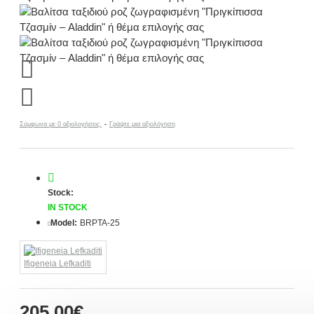
Σύμφωνα με 0 αξιολογήσεις.
-
Γράψτε μια αξιολόγηση
Stock:
IN STOCK
Model:
BRPTA-25
Ifigeneia Lefkaditi
205,00€