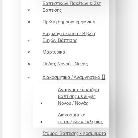
Βαπτιστικών Πακέτων & Σετ
Βάπτισης
Πρώτη δημόσια εμφάνιση
Ευχολόγια κουτιά - Βιβλία
Ευχών Βάπτισης
Μαρτυρικά
Ποδιές Νονού - Νονάς
Διακοσμητικά / Αναμνηστικά
Αναμνηστικά κάδρα
βάπτισης με ευχές
Νονού / Νονάς
Διακοσμητικά
τραπεζιών /εκκλησίας
Σταυροί Βάπτισης - Κοσμήματα