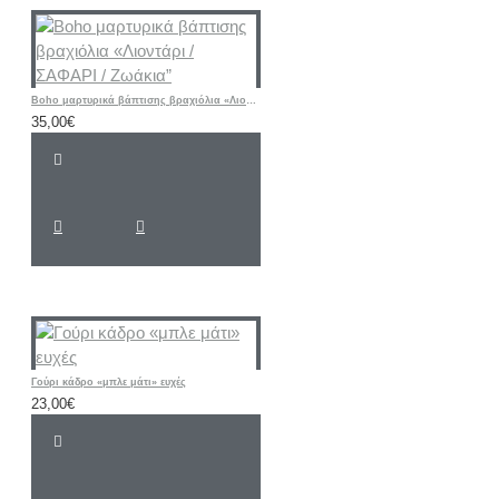
Boho μαρτυρικά βάπτισης βραχιόλια «Λιοντάρι / ΣΑΦΑΡΙ / Ζωάκια”
35,00€
Γούρι κάδρο «μπλε μάτι» ευχές
23,00€