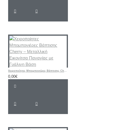
Χειροποίητες Μπομπονιέρες Βάπτισης Cherry – Μεταλλική Εικονίτσα Παναγίας με Γυάλινη Βάση
0,00€