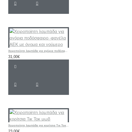
Χειροποίητη λαμπάδα για αγόρια ποδόσφαιρο -φανέλα ΑΕΚ με όνομα και νούμερο
31,00€
Χειροποίητη λαμπάδα για κορίτσια Τικ Τοκ μωβ
23,00€