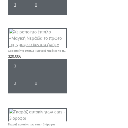
Χειροποίητο έπιπλο «Μαγική Νεράϊδα το πρώτο της γραφείο δέντρο ζωής»
320,00€
Γκαράζ αυτοκίνητων cars - 3 όροφοι