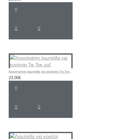
Χειροποίητη λαμπάδα για κορίτσια Τικ Τοκ ροζ
23,00€