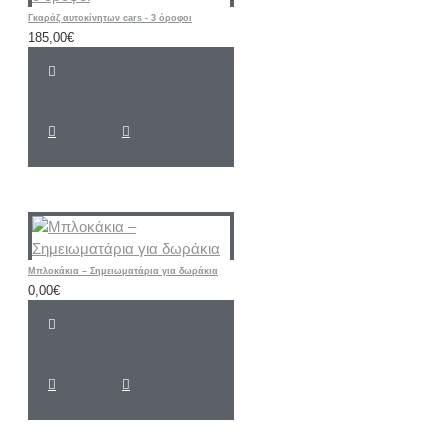
Γκαράζ αυτοκίνητων cars - 3 όροφοι
185,00€
Μπλοκάκια – Σημειωματάρια για δωράκια
0,00€