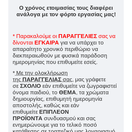
Ο χρόνος ετοιμασίας τους διαφέρει
ανάλογα με τον φόρτο εργασίας μας!
* Παρακαλούμε οι
ΠΑΡΑΓΓΕΛΙΕΣ
σας να
δίνονται
ΕΓΚΑΙΡΑ
για να υπάρχει το
απαραίτητο χρονικό περιθώριο να
διεκπεραιωθούν με φυσικά παράδοση
ημερομηνίας που επιθυμείτε εσείς.
*
Με την ολοκλήρωση
της
ΠΑΡΑΓΓΕΛΙΑΣ
σας,
μας γράφετε
σε
ΣΧΟΛΙΟ
εάν επιθυμείτε να ζωγραφιστεί
όνομα παιδιού, το
ΘΕΜΑ
, τα χρώματα
δημιουργίας, επιθυμητή ημερομηνία
αποστολής, καθώς και εάν
επιθυμείτε
ΕΠΙΠΛΕΟΝ
ΠΡΟΪΟΝΤΑ
συνδυασμού και σας
ενημερώνουμε για το τελικό ποσό
κατάθεσης σε τραπεζικό μας λογαριασμό,