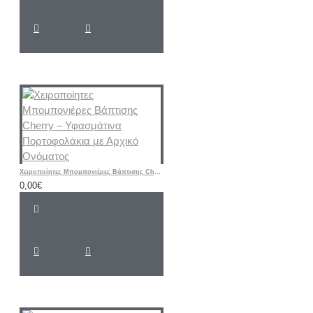
Χειροποίητες Μπομπονιέρες Βάπτισης Cherry – Υφασμάτινα Πορτοφολάκια με Αρχικό Ονόματος
0,00€