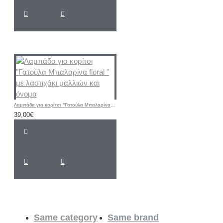
Λαμπάδα για κορίτσι "Γατούλα Μπαλαρίνα floral " με λαστιχάκι μαλλιών και όνομα
39,00€
Same category
Same brand