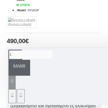
Stock:
IN STOCK
Model:
SVVAOP
Ifigeneia Lefkaditi
490,00€
ΠΕΡΙΓΡΑΦΉ
ΚΑΛΆΘΙ
Ένα άκρως εντυπωσιακό μα πάνω από όλα
μοναδικό Σετ βάπτισης για αγόρι "Αερόστατο
Αεροπλάνο Ταξίδι" σε αποχρώσεις του μπεζ,
βεραμάν, πράσινου, γαλάζιου ή αποχρώσεις
δικής σας επιλογής με όνομα παιδιού
ζωγραφισμένο και σχεδιασμένο εξ ολοκλήρου