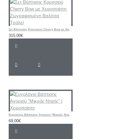
Σετ Βάπτισης Κοριτσιού Cherry Bow με Χειροποίητη Ζωγραφισμένη Βαλίτσα Τρόλεϊ
315,00€
Ευχολόγιο Βάπτισης Αγοριού "Μικρός Νταής" | Χειροποίητο
69,00€