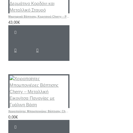
Μαρτυρικά Βάπτισης Κοριτσιού Cherry – Ροζ & Μπεζ Βραχιόλια με Δερμάτινο Κορδόνι και Μεταλλικό Σταυρό
43,00€
Χειροποίητες Μπομπονιέρες Βάπτισης Cherry – Μεταλλική Εικονίτσα Παναγίας με Γυάλινη Βάση
0,00€