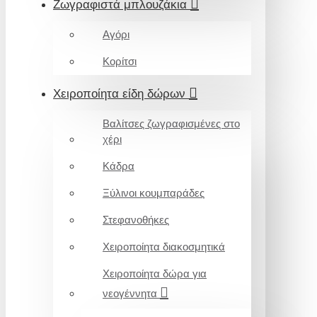
Ζωγραφιστά μπλουζάκια
Αγόρι
Κορίτσι
Χειροποίητα είδη δώρων
Βαλίτσες ζωγραφισμένες στο
χέρι
Κάδρα
Ξύλινοι κουμπαράδες
Στεφανοθήκες
Χειροποίητα διακοσμητικά
Χειροποίητα δώρα για
νεογέννητα