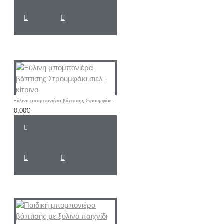
Ξύλινη μπομπονιέρα βάπτισης Στρουμφάκι σιελ - κίτρινο
0,00€