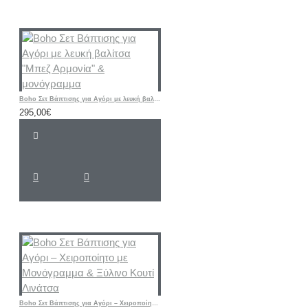
Boho Σετ Βάπτισης για Αγόρι με λευκή βαλίτσα "Μπεζ Αρμονία" & μονόγραμμα
295,00€
Boho Σετ Βάπτισης για Αγόρι – Χειροποίητο με Μονόγραμμα & Ξύλινο Κουτί Λινάτσα