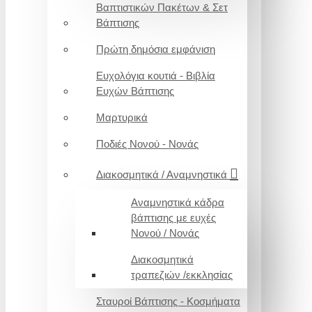
Βαπτιστικών Πακέτων & Σετ
Βάπτισης
Πρώτη δημόσια εμφάνιση
Ευχολόγια κουτιά - Βιβλία
Ευχών Βάπτισης
Μαρτυρικά
Ποδιές Νονού - Νονάς
Διακοσμητικά / Αναμνηστικά
Αναμνηστικά κάδρα
βάπτισης με ευχές
Νονού / Νονάς
Διακοσμητικά
τραπεζιών /εκκλησίας
Σταυροί Βάπτισης - Κοσμήματα