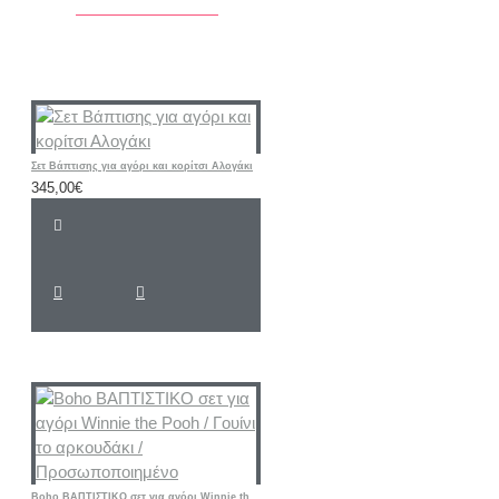
Σετ Βάπτισης για αγόρι και κορίτσι Αλογάκι
345,00€
Boho ΒΑΠΤΙΣΤΙΚΟ σετ για αγόρι Winnie the Pooh / Γουίνι το αρκουδάκι / Προσωποποιημένο