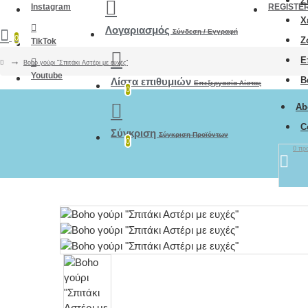
Σ
Instagram
REGISTE
Χ
Λογαριασμός
Σύνδεση / Εγγραφή
0
Ζ
TikTok
Ε
Boho γούρι "Σπιτάκι Αστέρι με ευχές"
Youtube
Β
Λίστα επιθυμιών
Επεξεργασία Λίστας
0
Ab
C
Σύγκριση
Σύγκριση Προϊόντων
0
0 προ