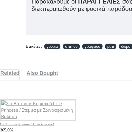
Παρακαλούμε οι
ΠΑΡΑΓΓΕΛΙΕΣ
σας
διεκπεραιωθούν με φυσικά παράδοση
Ετικέτες:
γούρια
σπιτιού
γραφείου
μάτι
δώρο
Related
Also Bought
Σετ Βάπτισης Κοριτσιού Little Princess / Στέμμα με Ζωγραφισμένη Βαλίτσα
365,00€