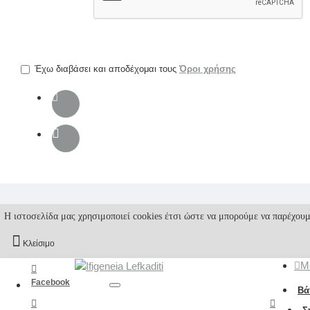
την
επαλήθευση
captcha
Έχω διαβάσει και αποδέχομαι τους
Όροι χρήσης
Η ιστοσελίδα μας χρησιμοποιεί cookies έτσι ώστε να μπορούμε να παρέχουμ
Κλείσιμο
M
Facebook
Βά