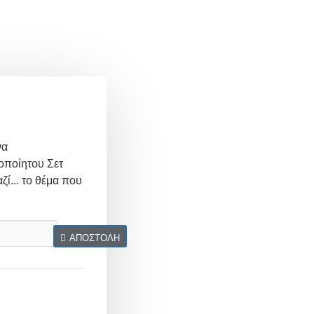
να
οποίητου Σετ
ζί... το θέμα που
ΑΠΟΣΤΟΛΉ