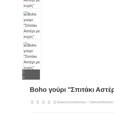
Boho γούρι "Σπιτάκι Αστέρ
Σύμφωνα με 0 αξιολογήσεις.
-
Γράψτε μια αξιολόγηση