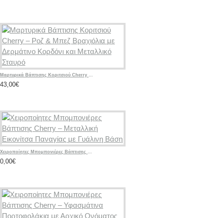
Μαρτυρικά Βάπτισης Κοριτσιού Cherry – Ροζ & Μπεζ Βραχιόλια με Δερμάτινο Κορδόνι και Μεταλλικό Σταυρό
43,00€
Χειροποίητες Μπομπονιέρες Βάπτισης Cherry – Μεταλλική Εικονίτσα Παναγίας με Γυάλινη Βάση
0,00€