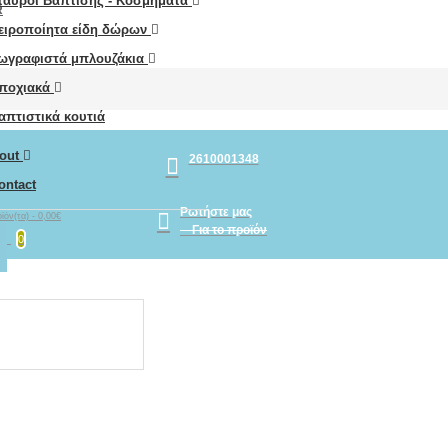
ταυροί Βάπτισης - Κοσμήματα
R
ειροποίητα είδη δώρων
ωγραφιστά μπλουζάκια
ποχιακά
απτιστικά κουτιά
out
2610001348
ontact
Ρωτήστε μας
ϊόν(τα) - 0,00€
Για το προϊόν
0